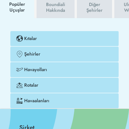
Popüler
Boundiali
Diğer
Ul
Uçuşlar
Hakkında
Şehirler
We
Kıtalar
Şehirler
Havayolları
Rotalar
Havaalanları
Şirket