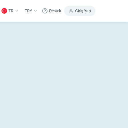
TR
TRY
Destek
Giriş Yap