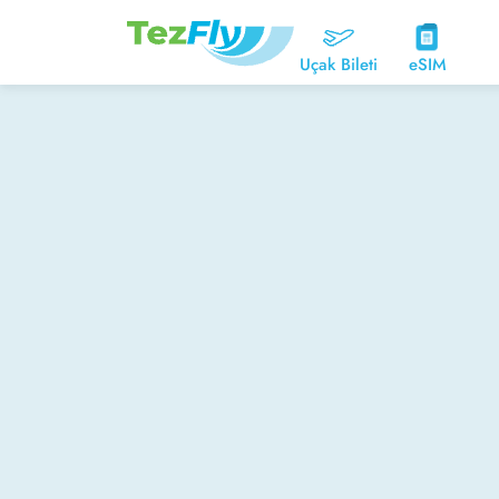
Uçak Bileti
eSIM