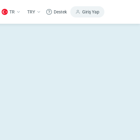
TR
TRY
Destek
Giriş Yap