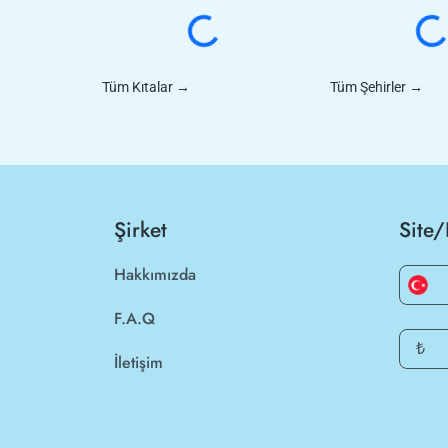
Tüm Kıtalar
→
Tüm Şehirler
→
Şirket
Site/
Hakkımızda
F.A.Q
₺
İletişim