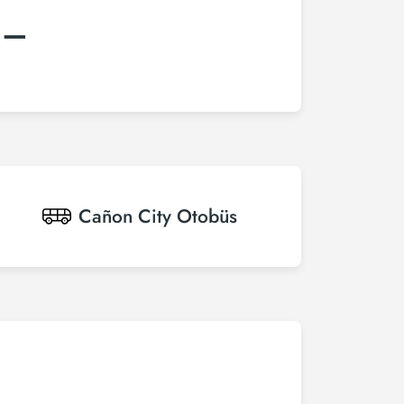
:–
Cañon City
Otobüs