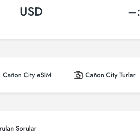
USD
–
Cañon City
eSIM
Cañon City
Turlar
rulan Sorular