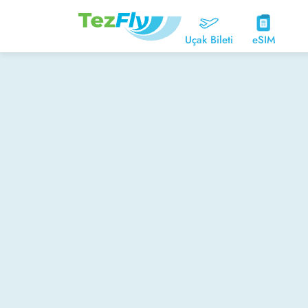
Uçak Bileti
eSIM