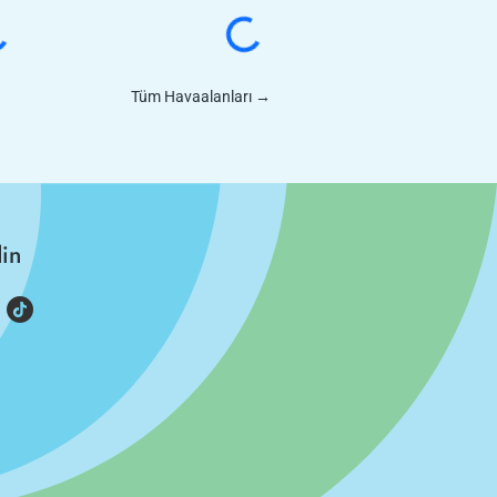
Tüm Havaalanları
→
din