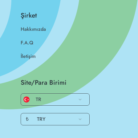
Şirket
Hakkımızda
F.A.Q
İletişim
Site/Para Birimi
TR
₺
TRY