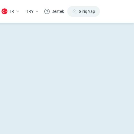
TR
TRY
Destek
Giriş Yap