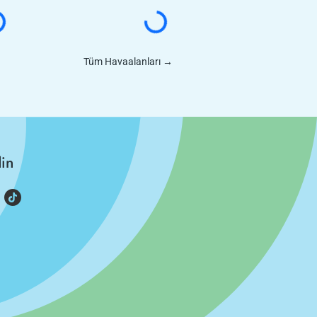
Tüm Havaalanları
→
din