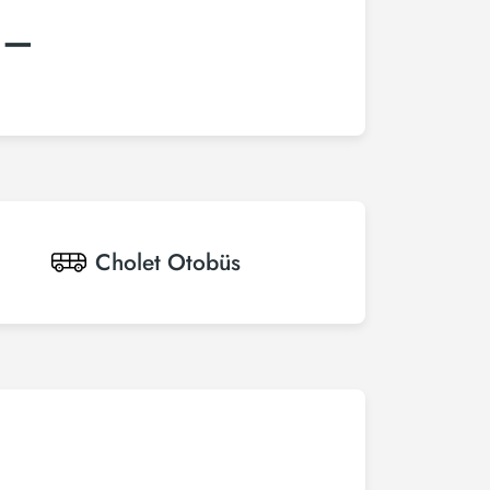
:–
Cholet
Otobüs