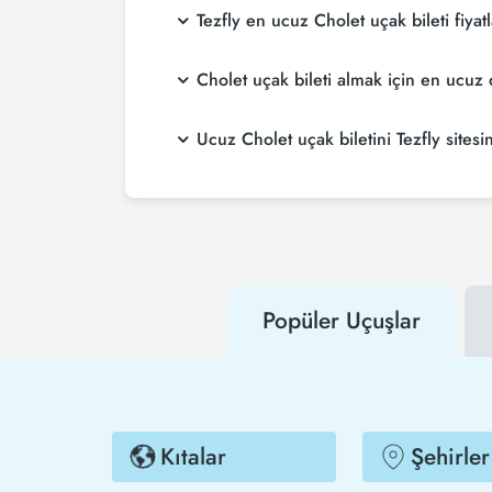
Tezfly en ucuz Cholet uçak bileti fiyat
Tezfly, en ucuz Cholet uçak bileti fiyatlarını
Cholet uçak bileti almak için en ucu
sitesinde yapacağın tek bir aramada ile birçok
Cholet uçak bileti satın almak istiyorsanız
Ucuz Cholet uçak biletini Tezfly sitesi
uçarsınız.
Ucuz Cholet uçak biletini satın almak için Te
kampanyalarından ilk senin haberin olur. İnd
Popüler Uçuşlar
Kıtalar
Şehirler