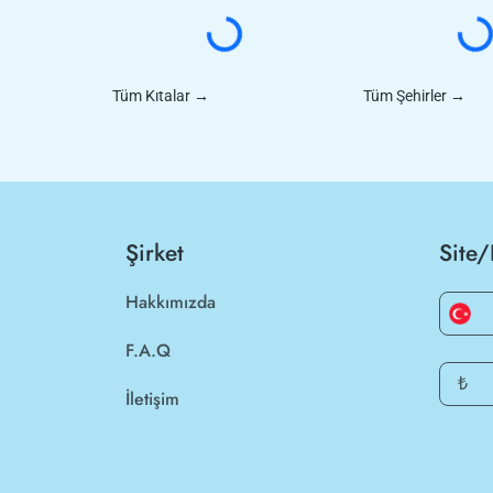
Tüm Kıtalar
→
Tüm Şehirler
→
Şirket
Site/
Hakkımızda
F.A.Q
₺
İletişim