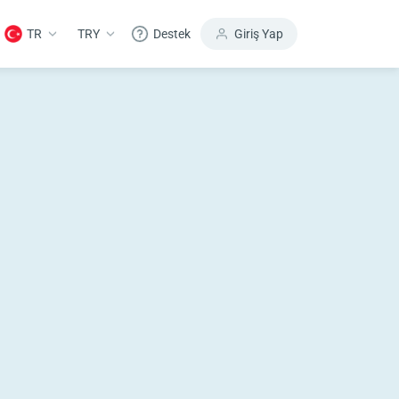
TR
TRY
Destek
Giriş Yap