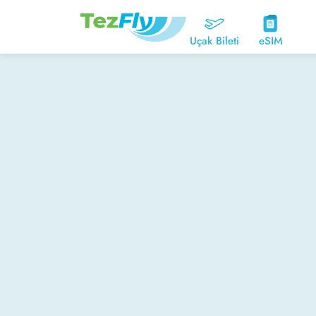
Uçak Bileti
eSIM