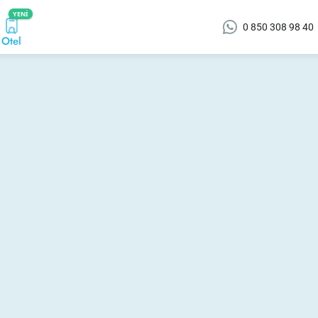
YENI
0 850 308 98 40
Otel