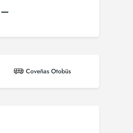
:–
Coveñas
Otobüs