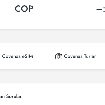
COP
–
Coveñas
eSIM
Coveñas
Turlar
an Sorular