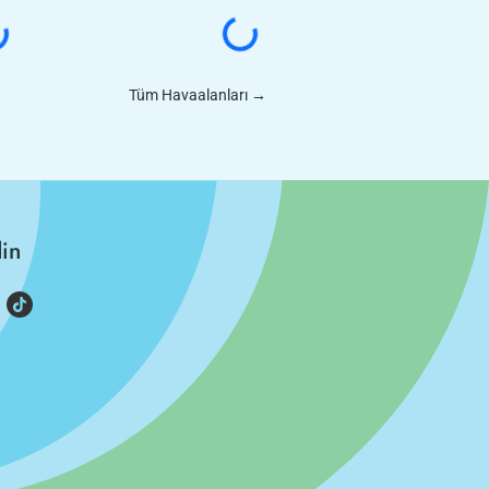
Tüm Havaalanları
→
din