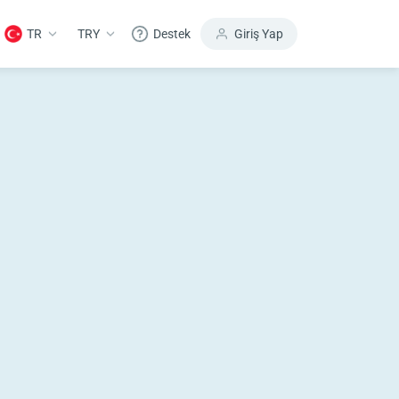
TR
TRY
Destek
Giriş Yap