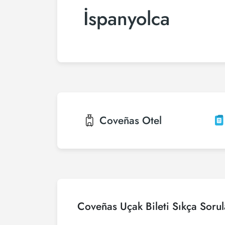
İspanyolca
Coveñas
Otel
Coveñas Uçak Bileti Sıkça Sorul