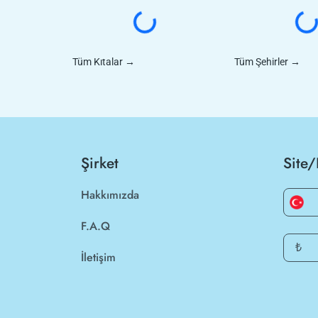
Tüm Kıtalar
→
Tüm Şehirler
→
Şirket
Site/
Hakkımızda
F.A.Q
₺
İletişim