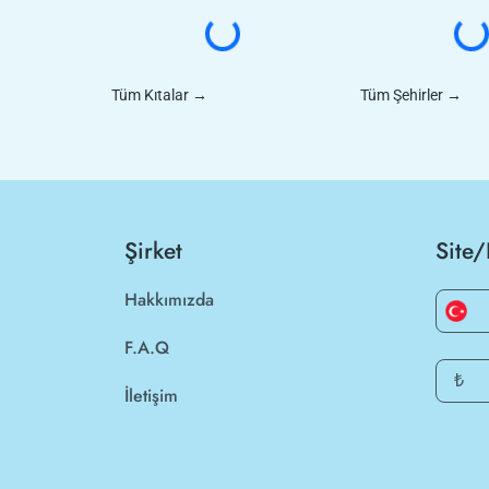
Tüm Kıtalar
→
Tüm Şehirler
→
Şirket
Site/
Hakkımızda
F.A.Q
₺
İletişim