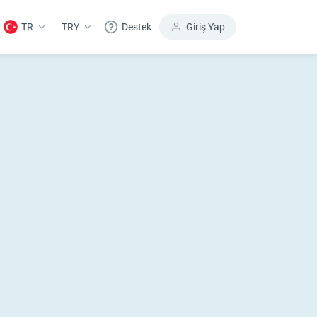
TR
TRY
Destek
Giriş Yap