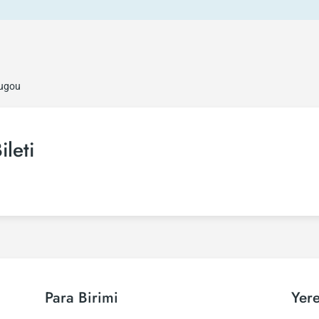
ugou
leti
Para Birimi
Yere