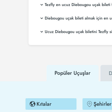
Tezfly en ucuz Diebougou uçak bileti f
Tezfly, en ucuz Diebougou uçak bileti fiyatla
Diebougou uçak bileti almak için en
Tezfly sitesinde yapacağın tek bir aramada ile
Diebougou uçak bileti satın almak istiyorsa
Ucuz Diebougou uçak biletini Tezfly si
ucuza uçarsınız.
Ucuz Diebougou uçak biletini satın almak içi
Tezfly kampanyalarından ilk senin haberin ol
Popüler Uçuşlar
D
Kıtalar
Şehirler