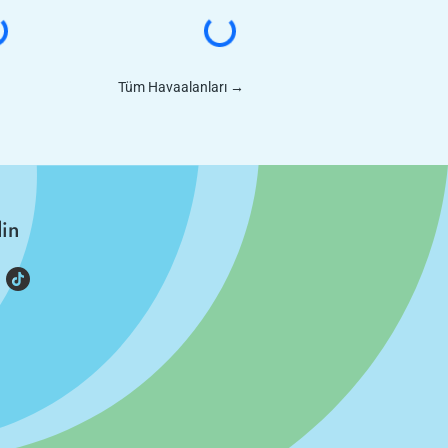
Tüm Havaalanları
→
din