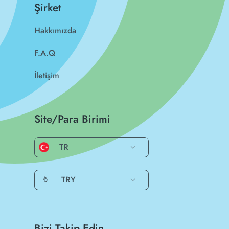
Şirket
Hakkımızda
F.A.Q
İletişim
Site/Para Birimi
TR
₺
TRY
Bizi Takip Edin