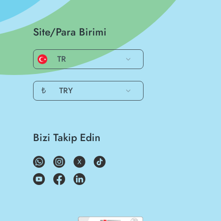
Site/Para Birimi
TR
₺
TRY
Bizi Takip Edin