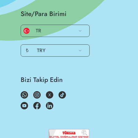
Site/Para Birimi
TR
₺
TRY
Bizi Takip Edin