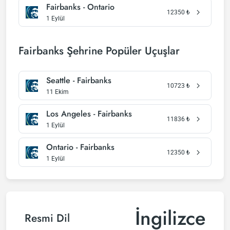
Fairbanks - Ontario
12350
₺
1 Eylül
Fairbanks Şehrine Popüler Uçuşlar
Seattle - Fairbanks
10723
₺
11 Ekim
Los Angeles - Fairbanks
11836
₺
1 Eylül
Ontario - Fairbanks
12350
₺
1 Eylül
İngilizce
Resmi Dil