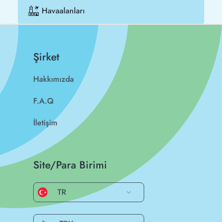
Havaalanları
Şirket
Hakkımızda
F.A.Q
İletişim
Site/Para Birimi
TR