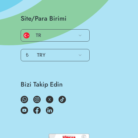
Site/Para Birimi
TR
₺
TRY
Bizi Takip Edin