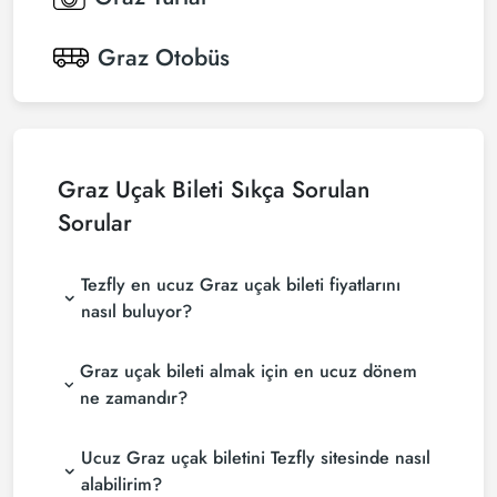
Graz
Otobüs
Graz Uçak Bileti Sıkça Sorulan
Sorular
Tezfly en ucuz Graz uçak bileti fiyatlarını
nasıl buluyor?
Tezfly, en ucuz Graz uçak bileti fiyatlarını bulmak
Graz uçak bileti almak için en ucuz dönem
için tur operatörleri, büyük rezervasyon siteleri
(konsolidatörler) ve yüzlerce havayolu sitesini
ne zamandır?
aramaktadır. Tezfly sitesinde yapacağın tek bir
Graz uçak bileti satın almak istiyorsanız
aramada ile birçok tedarikçiyi arayarak ucuz Graz
Ucuz Graz uçak biletini Tezfly sitesinde nasıl
rezervasyonuzu son dakikaya bırakmayın. Graz
uçak biletlerini bulup karşılaştırabilir ve en uygun
uçak biletinizi en az 2 hafta önceden satın alırsanız
biletini seçebilirsin.
alabilirim?