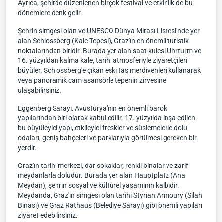
Ayrıca, şehirde düzenlenen birçok festival ve etkinlik de bu
dönemlere denk gelir.
Şehrin simgesi olan ve UNESCO Dünya Mirası Listesi'nde yer
alan Schlossberg (Kale Tepesi), Graz'ın en önemli turistik
noktalarından biridir. Burada yer alan saat kulesi Uhrturm ve
16. yüzyıldan kalma kale, tarihi atmosferiyle ziyaretçileri
büyüler. Schlossberg'e çıkan eski taş merdivenleri kullanarak
veya panoramik cam asansörle tepenin zirvesine
ulaşabilirsiniz.
Eggenberg Sarayı, Avusturya'nın en önemli barok
yapılarından biri olarak kabul edilir. 17. yüzyılda inşa edilen
bu büyüleyici yapı, etkileyici freskler ve süslemelerle dolu
odaları, geniş bahçeleri ve parklarıyla görülmesi gereken bir
yerdir.
Graz'ın tarihi merkezi, dar sokaklar, renkli binalar ve zarif
meydanlarla doludur. Burada yer alan Hauptplatz (Ana
Meydan), şehrin sosyal ve kültürel yaşamının kalbidir.
Meydanda, Graz'ın simgesi olan tarihi Styrian Armoury (Silah
Binası) ve Graz Rathaus (Belediye Sarayı) gibi önemli yapıları
ziyaret edebilirsiniz.