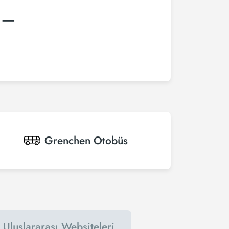
:–
Grenchen
Otobüs
Uluslararası Websiteleri