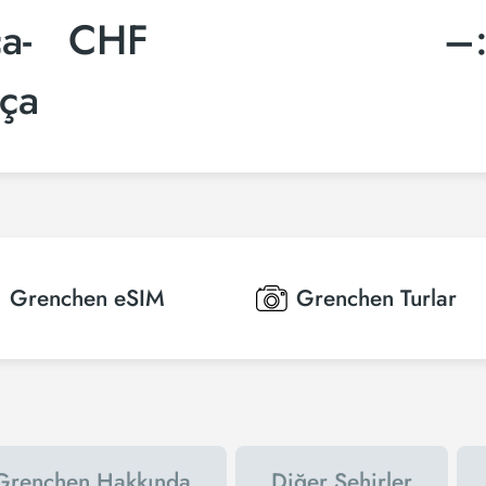
a-
CHF
–
şça
Grenchen
eSIM
Grenchen
Turlar
Grenchen Hakkında
Diğer Şehirler