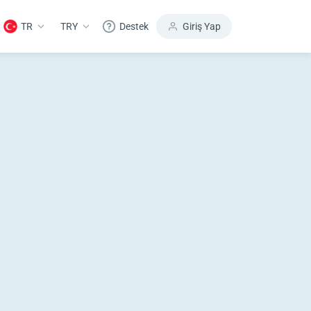
TR
TRY
Destek
Giriş Yap