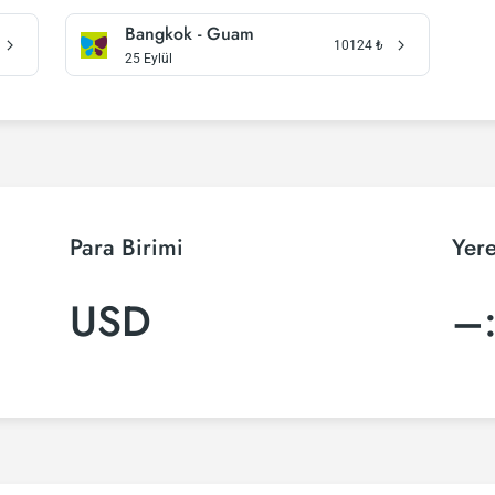
Bangkok - Guam
10124
₺
25 Eylül
Para Birimi
Yere
USD
–