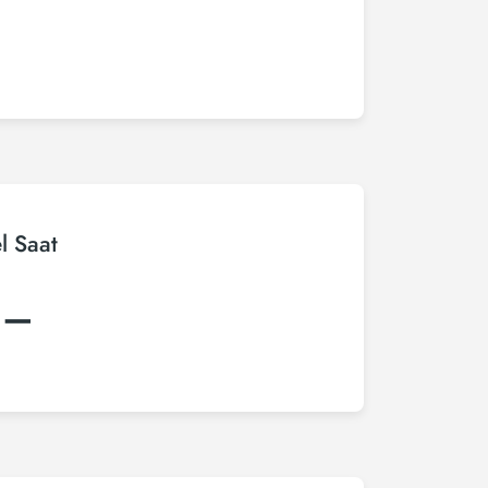
l Saat
:–