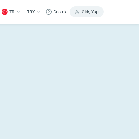
TR
TRY
Destek
Giriş Yap