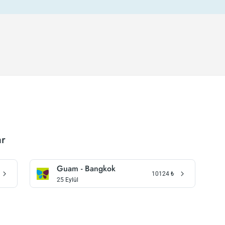
ar
Guam - Bangkok
10124
₺
25 Eylül