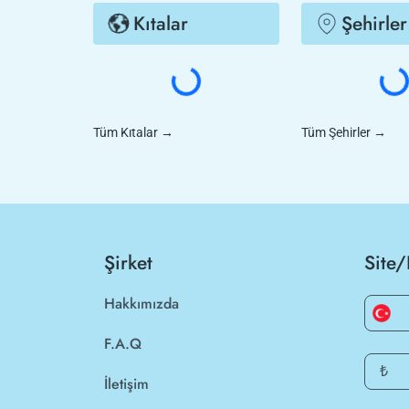
Kıtalar
Şehirler
Tüm Kıtalar
→
Tüm Şehirler
→
Şirket
Site/
Hakkımızda
F.A.Q
₺
İletişim