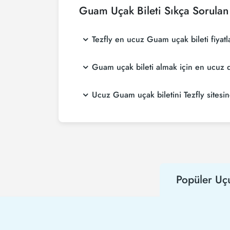
Guam Uçak Bileti Sıkça Sorulan
Tezfly en ucuz Guam uçak bileti fiyatl
Tezfly, en ucuz Guam uçak bileti fiyatlarını 
Guam uçak bileti almak için en ucuz
sitesinde yapacağın tek bir aramada ile birçok
Guam uçak bileti satın almak istiyorsanız r
Ucuz Guam uçak biletini Tezfly sitesin
uçarsınız.
Ucuz Guam uçak biletini satın almak için Tez
kampanyalarından ilk senin haberin olur. İn
Popüler Uç