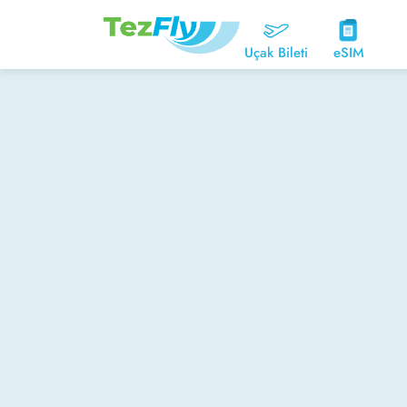
Uçak Bileti
eSIM