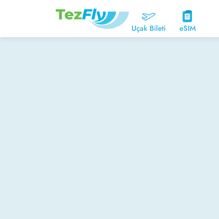
Uçak Bileti
eSIM