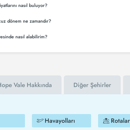
yatlarını nasıl buluyor?
rını bulmak için tur operatörleri, büyük rezervasyon siteleri (konsolidatörle
 ucuz dönem ne zamandır?
 birçok tedarikçiyi arayarak ucuz Hope Vale uçak biletlerini bulup karşılaştı
nız rezervasyonuzu son dakikaya bırakmayın. Hope Vale uçak biletinizi en 
esinde nasıl alabilirim?
n Tezfly bültenine kaydolabilir ya da Tezfly sosyal medya hesaplarını taki
ur. İndirim kuponu kullanarak Hope Vale şehrine uçak biletini çok daha ucu
ope Vale Hakkında
Diğer Şehirler
Havayolları
Rotalar