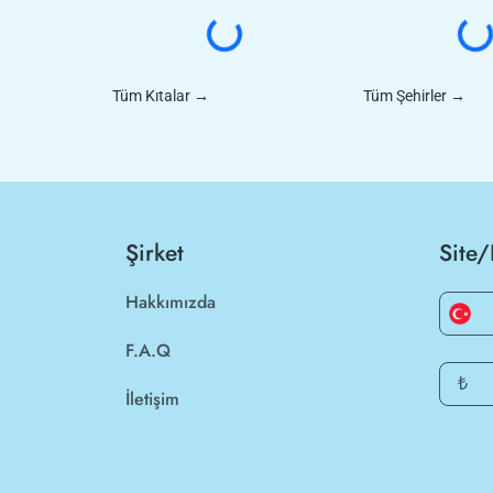
Tüm Kıtalar
→
Tüm Şehirler
→
Şirket
Site/
Hakkımızda
F.A.Q
₺
İletişim