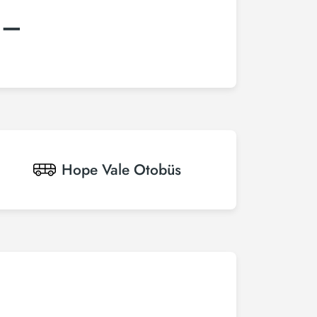
:–
Hope Vale
Otobüs