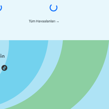
Tüm Havaalanları
→
din