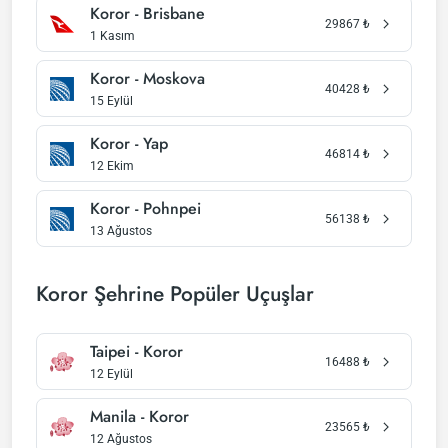
Koror - Brisbane
29867
₺
1 Kasım
Koror - Moskova
40428
₺
15 Eylül
Koror - Yap
46814
₺
12 Ekim
Koror - Pohnpei
56138
₺
13 Ağustos
Koror Şehrine Popüler Uçuşlar
Taipei - Koror
16488
₺
12 Eylül
Manila - Koror
23565
₺
12 Ağustos