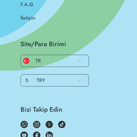
F.A.Q
İletişim
Site/Para Birimi
TR
₺
TRY
Bizi Takip Edin