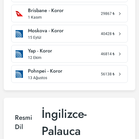
Brisbane - Koror
29867
₺
1 Kasım
Moskova - Koror
40428
₺
15 Eylül
Yap - Koror
46814
₺
12 Ekim
Pohnpei - Koror
56138
₺
13 Ağustos
İngilizce-
Resmi
Dil
Palauca