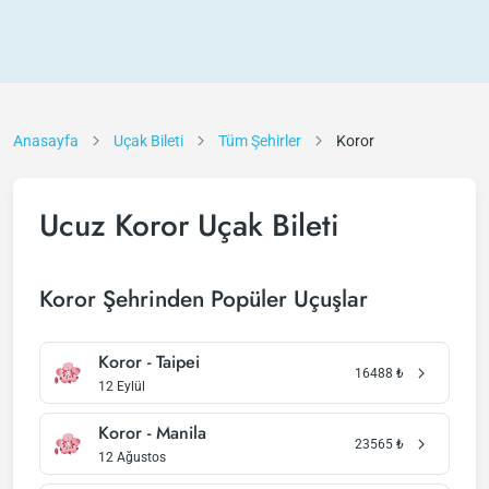
Anasayfa
Uçak Bileti
Tüm Şehirler
Koror
Ucuz Koror Uçak Bileti
Koror Şehrinden Popüler Uçuşlar
Koror - Taipei
16488
₺
12 Eylül
Koror - Manila
23565
₺
12 Ağustos