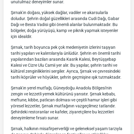
unutulmaz deneyimler sunar.
Şırnak'ın doğası, yüksek dağlar, vadiler ve akarsularla
doludur. Şehrin doğal güzellikleri arasında Cudi Dağı, Gabar
Dağı ve Besta Vadisi gibi önemli alanlar bulunmaktadır. Bu
bölgeler, doğa yürüyüşü, kamp ve piknik yapmak isteyenler
için idealdir.
Şırnak, tarih boyunca pek çok medeniyetin izlerini taşıyan
tarihi yapıları ve kalıntılarıyla ünlüdür. Şehrin en önemli tarihi
yapılarından bazıları arasında Kasrik Kalesi, Beytüşşebap
Kalesi ve Cizre Ulu Camii yer alır. Bu yapılar, şehrin tarihi ve
kültürel zenginliklerini sergiler. Ayrıca, Şırnak ve çevresindeki
tarihi köprüler ve höyükler, şehrin geçmişine ışık tutmaktadır.
Şırnak'ın yerel mutfağı, Güneydoğu Anadolu Bölgesi'nin
zengin ve lezzetli yemek kültürünü yansıtır. Şırnak kebabı,
meftune, kibbe, patlıcan dolması ve çeşitli hamur işleri gibi
yöresel lezzetler, Şırnak mutfağının vazgeçilmez tatlarıdır.
Şehirdeki restoranlar ve kafeler, ziyaretçilere bu lezzetleri
deneyimleme fırsatı sunar.
Şırnak, halkının misafirperverliği ve geleneksel yaşam tarzıyla