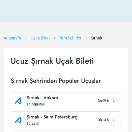
Anasayfa
Uçak Bileti
Tüm Şehirler
Şırnak
Ucuz Şırnak Uçak Bileti
Şırnak Şehrinden Popüler Uçuşlar
Şırnak - Ankara
3649
₺
14 Ağustos
Şırnak - Saint Petersburg
10814
₺
16 Eylül