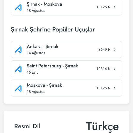
Şırnak - Moskova
13125
₺
18 Ağustos
Şırnak Şehrine Popüler Uçuşlar
Ankara - Şırnak
3649
₺
14 Ağustos
Saint Petersburg - Şırnak
10814
₺
16 Eylül
Moskova - Şırnak
13125
₺
18 Ağustos
Türkçe
Resmi Dil