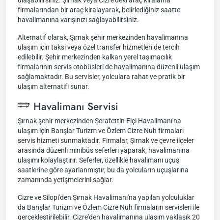
ulaşabilirsiniz. Şırnak veya Cizre'deki araç kiralama
firmalarından bir araç kiralayarak, belirlediğiniz saatte
havalimanına varışınızı sağlayabilirsiniz.
Alternatif olarak, Şırnak şehir merkezinden havalimanına
ulaşım için taksi veya özel transfer hizmetleri de tercih
edilebilir. Şehir merkezinden kalkan yerel taşımacılık
firmalarının servis otobüsleri de havalimanına düzenli ulaşım
sağlamaktadır. Bu servisler, yolculara rahat ve pratik bir
ulaşım alternatifi sunar.
Havalimanı Servisi
Şırnak şehir merkezinden Şerafettin Elçi Havalimanı'na
ulaşım için Barışlar Turizm ve Özlem Cizre Nuh firmaları
servis hizmeti sunmaktadır. Firmalar, Şırnak ve çevre ilçeler
arasında düzenli minibüs seferleri yaparak, havalimanına
ulaşımı kolaylaştırır. Seferler, özellikle havalimanı uçuş
saatlerine göre ayarlanmıştır, bu da yolcuların uçuşlarına
zamanında yetişmelerini sağlar.
Cizre ve Silopi'den Şırnak Havalimanı'na yapılan yolculuklar
da Barışlar Turizm ve Özlem Cizre Nuh firmaların servisleri ile
gerçekleştirilebilir. Cizre'den havalimanına ulaşım yaklaşık 20