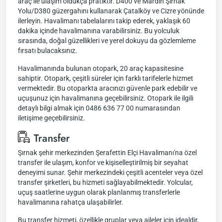
araç ile ulaşım oldukça pratiktir. D400 ve Mardin Şırnak
Yolu/D380 güzergahını kullanarak Çatalköy ve Cizre yönünde
ilerleyin. Havalimanı tabelalarını takip ederek, yaklaşık 60
dakika içinde havalimanına varabilirsiniz. Bu yolculuk
sırasında, doğal güzellikleri ve yerel dokuyu da gözlemleme
fırsatı bulacaksınız.
Havalimanında bulunan otopark, 20 araç kapasitesine
sahiptir. Otopark, çeşitli süreler için farklı tarifelerle hizmet
vermektedir. Bu otoparkta aracınızı güvenle park edebilir ve
uçuşunuz için havalimanına geçebilirsiniz. Otopark ile ilgili
detaylı bilgi almak için 0486 636 77 00 numarasından
iletişime geçebilirsiniz.
Transfer
Şırnak şehir merkezinden Şerafettin Elçi Havalimanı'na özel
transfer ile ulaşım, konfor ve kişiselleştirilmiş bir seyahat
deneyimi sunar. Şehir merkezindeki çeşitli acenteler veya özel
transfer şirketleri, bu hizmeti sağlayabilmektedir. Yolcular,
uçuş saatlerine uygun olarak planlanmış transferlerle
havalimanına rahatça ulaşabilirler.
Bu transfer hizmeti, özellikle gruplar veya aileler için idealdir,