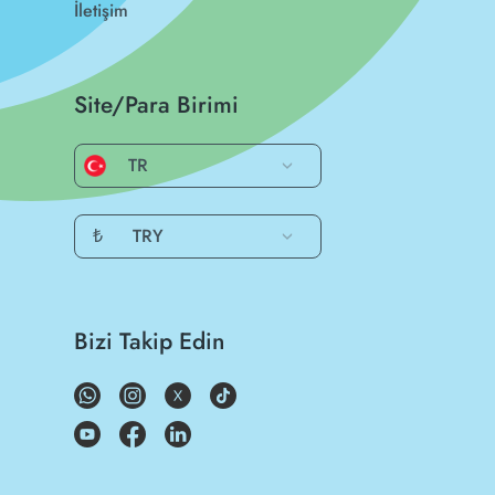
İletişim
Site/Para Birimi
TR
₺
TRY
Bizi Takip Edin