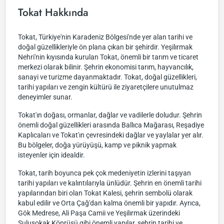
Tokat Hakkında
Tokat, Türkiye'nin Karadeniz Bölgesi'nde yer alan tarihi ve
doğal güzellikleriyle ön plana çıkan bir şehirdir. Yeşilırmak
Nehri'nin kıyısında kurulan Tokat, önemli bir tarım ve ticaret
merkezi olarak bilinir. Şehrin ekonomisi tarım, hayvancılık,
sanayi ve turizme dayanmaktadır. Tokat, doğal güzellikleri,
tarihi yapıları ve zengin kültürü ile ziyaretçilere unutulmaz
deneyimler sunar.
Tokat'ın doğası, ormanlar, dağlar ve vadilerle doludur. Şehrin
önemli doğal güzellikleri arasında Ballıca Mağarası, Reşadiye
Kaplıcaları ve Tokat'ın çevresindeki dağlar ve yaylalar yer alır.
Bu bölgeler, doğa yürüyüşü, kamp ve piknik yapmak
isteyenler için idealdir.
Tokat, tarih boyunca pek çok medeniyetin izlerini taşıyan
tarihi yapıları ve kalıntılarıyla ünlüdür. Şehrin en önemli tarihi
yapılarından biri olan Tokat Kalesi, şehrin sembolü olarak
kabul edilir ve Orta Çağ'dan kalma önemli bir yapıdır. Ayrıca,
Gök Medrese, Ali Paşa Camii ve Yeşilırmak üzerindeki
Sulusokak Köprüsü gibi önemli yapılar, şehrin tarihi ve