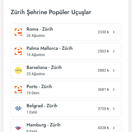
Zürih Şehrine Popüler Uçuşlar
Roma - Zürih
2330
₺
26 Ağustos
Palma Mallorca - Zürih
2503
₺
16 Ağustos
Barselona - Zürih
2882
₺
25 Ağustos
Porto - Zürih
3681
₺
19 Ekim
Belgrad - Zürih
3720
₺
1 Eylül
Hamburg - Zürih
4328
₺
9 Eylül