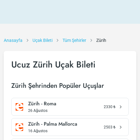
Anasayfa
Uçak Bileti
Tüm Şehirler
Zürih
Ucuz Zürih Uçak Bileti
Zürih Şehrinden Popüler Uçuşlar
Zürih - Roma
2330
₺
26 Ağustos
Zürih - Palma Mallorca
2503
₺
16 Ağustos