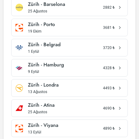
Zürih - Barselona
2882
₺
25 Ağustos
Zürih - Porto
3681
₺
19 Ekim
Zürih - Belgrad
3720
₺
1 Eylül
Zürih - Hamburg
4328
₺
9 Eylül
Zürih - Londra
4493
₺
13 Ağustos
Zürih - Atina
4690
₺
25 Ağustos
Zürih - Viyana
4890
₺
13 Eylül