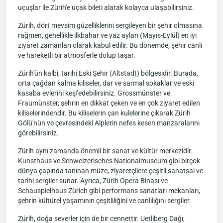
uçuşlar ile Zürih'e uçak bileti alarak kolayca ulaşabilirsiniz.
Zürih, dört mevsim güzelliklerini sergileyen bir şehir olmasına
rağmen, genellikle ilkbahar ve yaz ayları (Mayıs-Eylül) en iyi
ziyaret zamanları olarak kabul edilir. Bu dönemde, şehir canlı
ve hareketli bir atmosferle dolup taşar.
Zürih'ün kalbi, tarihi Eski Şehir (Altstadt) bölgesidir. Burada,
orta çağdan kalma kiliseler, dar ve sarmal sokaklar ve eski
kasaba evlerini keşfedebilirsiniz. Grossmünster ve
Fraumünster, şehrin en dikkat çeken ve en çok ziyaret edilen
kiliselerindendir. Bu kiliselerin çan kulelerine çıkarak Zürih
Gölü'nün ve çevresindeki Alplerin nefes kesen manzaralarını
görebilirsiniz.
Zürih aynı zamanda önemli bir sanat ve kültür merkezidir.
Kunsthaus ve Schweizerisches Nationalmuseum gibi birçok
dünya çapında tanınan müze, ziyaretçilere çeşitli sanatsal ve
tarihi sergiler sunar. Ayrıca, Zürih Opera Binası ve
Schauspielhaus Zürich gibi performans sanatları mekanları,
şehrin kültürel yaşamının çeşitliliğini ve canlılığını sergiler.
Zürih, doğa severler için de bir cennettir. Uetliberg Dağı,