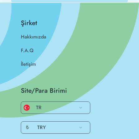
Şirket
Hakkımızda
F.A.Q
İletişim
Site/Para Birimi
TR
₺
TRY