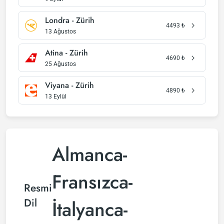
Londra - Zürih
4493
₺
13 Ağustos
Atina - Zürih
4690
₺
25 Ağustos
Viyana - Zürih
4890
₺
13 Eylül
Almanca-
Fransızca-
Resmi
Dil
İtalyanca-