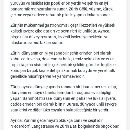
yürüyüş ve bisiklet için popüler bir yerdir ve şehrin en iyi
panoramik manzaralarını sunar. Zürih Gölü, yüzme, kürek
çekme veya sadece rahat bir piknik yapma imkanı sunar.
Zürih'in mükemmel gastronomisi, çeşitli lezzetleri ve yüksek
kaliteli İsviçre çikolataları ve peynirleri ile ünlüdür. Ayrıca,
birçok üst düzey restoran, lezzetli İsviçre yemeklerini ve
uluslararası mutfakları sunar.
Zürih, dünyanın en iyi yaşanabilir şehirlerinden biri olarak
kabul edilir ve bu, dost canlısı halkı, temiz sokakları ve etkin
toplu taşıma sistemi ile çok açık bir şekilde görülür. İngilizce
konuşan birçok kişi ile iletişim kurmak kolaydır ve yerel halk
genellikle misafirperver ve yardımseverdir.
Zürih, ayrıca dünya çapında tanınan bir finans merkezi olup,
dünyanın en büyük bankalarından birçoğuna ev sahipliği
yapar. Bahnhofstrasse, dünyanın en pahalı ve lüks alışveriş
caddelerinden biri olarak bilinir. Burası, dünyaca ünlü İsviçre
saatlerini ve diğer lüks eşyaları bulabileceğiniz bir yerdir.
Ayrıca, Zürih'in gece hayatı oldukça canlı ve çeşitlidir.
Niederdorf, Langstrasse ve Zürih Batı bölgelerinde birçok bar,