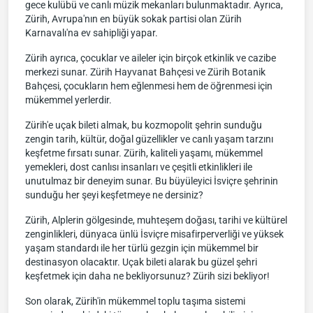
gece kulübü ve canlı müzik mekanları bulunmaktadır. Ayrıca,
Zürih, Avrupa'nın en büyük sokak partisi olan Zürih
Karnavalı'na ev sahipliği yapar.
Zürih ayrıca, çocuklar ve aileler için birçok etkinlik ve cazibe
merkezi sunar. Zürih Hayvanat Bahçesi ve Zürih Botanik
Bahçesi, çocukların hem eğlenmesi hem de öğrenmesi için
mükemmel yerlerdir.
Zürih'e uçak bileti almak, bu kozmopolit şehrin sunduğu
zengin tarih, kültür, doğal güzellikler ve canlı yaşam tarzını
keşfetme fırsatı sunar. Zürih, kaliteli yaşamı, mükemmel
yemekleri, dost canlısı insanları ve çeşitli etkinlikleri ile
unutulmaz bir deneyim sunar. Bu büyüleyici İsviçre şehrinin
sunduğu her şeyi keşfetmeye ne dersiniz?
Zürih, Alplerin gölgesinde, muhteşem doğası, tarihi ve kültürel
zenginlikleri, dünyaca ünlü İsviçre misafirperverliği ve yüksek
yaşam standardı ile her türlü gezgin için mükemmel bir
destinasyon olacaktır. Uçak bileti alarak bu güzel şehri
keşfetmek için daha ne bekliyorsunuz? Zürih sizi bekliyor!
Son olarak, Zürih'in mükemmel toplu taşıma sistemi