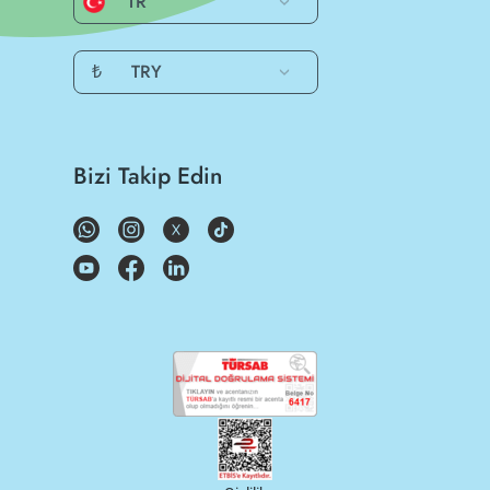
TR
₺
TRY
Bizi Takip Edin