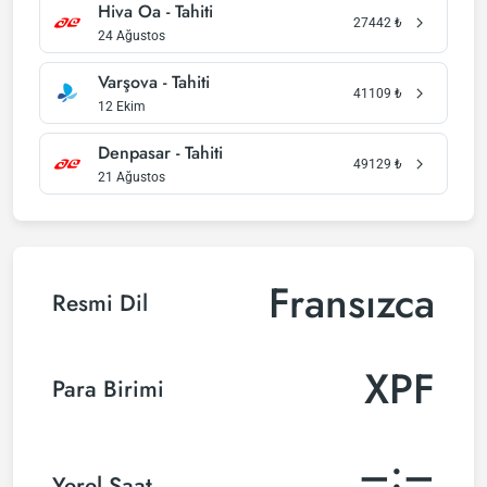
Hiva Oa - Tahiti
27442
₺
24 Ağustos
Varşova - Tahiti
41109
₺
12 Ekim
Denpasar - Tahiti
49129
₺
21 Ağustos
Fransızca
Resmi Dil
XPF
Para Birimi
–:–
Yerel Saat