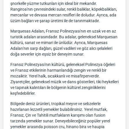
şnorkelle yüzme tutkunları için ideal bir mekandır.
Rangiroa'nın çevresindeki sular, renkli balıklar, köpekbalıkları,
mercanlar ve devasa mercan resifleri ile doludur. Ayrıca, ada
üzüm bağları ve şarap üretimi ile de tanınmaktadır.
Marquesas Adaları, Fransız Polinezyası'nın en uzak ve en az
turistik adaları arasındadır. Bu adalar, geleneksel Marquesan
kültürü, sanat ve mimari ile ünlüdür. Ayrıca, Marquesas
Adaları'nın sarp dağları, güzel vadileri ve göz alıcı şelaleleri
doğa severler için eşsiz bir deneyim sunar.
Fransız Polinezyası'nın kültürü, geleneksel Polinezya öğeleri
ve Fransız etkilerinin harmanlandığı zengin ve renkli bir
mozaiktir. Yerel halk, sıcakkanlı ve misafirperverdir.
Ziyaretçiler, geleneksel müzik ve dans gösterileri, tiki heykelleri
ve tapınak kalıntıları ile bölgenin kültürel zenginliklerini
keşfedebilirler.
Bölgede deniz ürünleri, tropikal meyve ve sebzelerle
hazırlanan lezzetli yemekler bulabilirsiniz. Yerel mutfak,
Fransız, Çin ve Tahitili mutfakların karışımı olan fusion
tarzında yemekler sunar. Deneyebileceğiniz popüler yerel
yemekler arasında poisson cru, hinano bira ve haupia