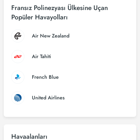
Fransız Polinezyası Ülkesine Uçan
Popüler Havayolları
Air New Zealand
Air Tahiti
French Blue
United Airlines
Havaalanları