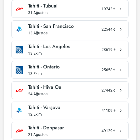
Tahiti - Tubuai
19743
₺
31 Ağustos
Tahiti - San Francisco
22544
₺
13 Ağustos
Tahiti - Los Angeles
23619
₺
13 Ekim
Tahiti - Ontario
25658
₺
13 Ekim
Tahiti - Hiva Oa
27442
₺
24 Ağustos
Tahiti - Varşova
41109
₺
12 Ekim
Tahiti - Denpasar
49129
₺
21 Ağustos