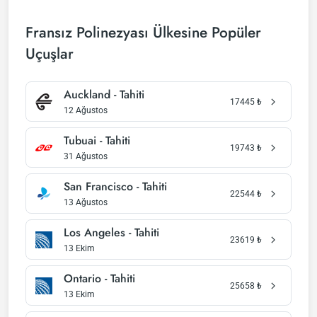
Fransız Polinezyası Ülkesine Popüler
Uçuşlar
Auckland - Tahiti
17445
₺
12 Ağustos
Tubuai - Tahiti
19743
₺
31 Ağustos
San Francisco - Tahiti
22544
₺
13 Ağustos
Los Angeles - Tahiti
23619
₺
13 Ekim
Ontario - Tahiti
25658
₺
13 Ekim