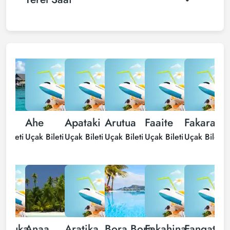
iti
Ahe
Apataki
Arutua
Faaite
Fakarava
 Bileti
Uçak Bileti
Uçak Bileti
Uçak Bileti
Uçak Bileti
Uçak Bileti
U
a Huka
Anaa
Aratika
Bora Bora
Fakahina
Fangatau
H