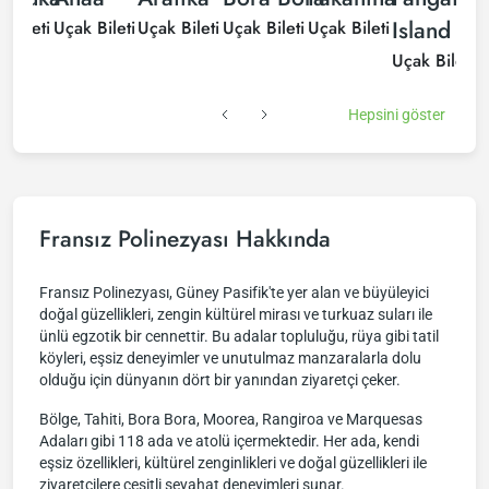
Island
 Bileti
Uçak Bileti
Uçak Bileti
Uçak Bileti
Uçak Bileti
U
Uçak Bileti
Hepsini göster
Fransız Polinezyası Hakkında
Fransız Polinezyası, Güney Pasifik'te yer alan ve büyüleyici
doğal güzellikleri, zengin kültürel mirası ve turkuaz suları ile
ünlü egzotik bir cennettir. Bu adalar topluluğu, rüya gibi tatil
köyleri, eşsiz deneyimler ve unutulmaz manzaralarla dolu
olduğu için dünyanın dört bir yanından ziyaretçi çeker.
Bölge, Tahiti, Bora Bora, Moorea, Rangiroa ve Marquesas
Adaları gibi 118 ada ve atolü içermektedir. Her ada, kendi
eşsiz özellikleri, kültürel zenginlikleri ve doğal güzellikleri ile
ziyaretçilere çeşitli seyahat deneyimleri sunar.