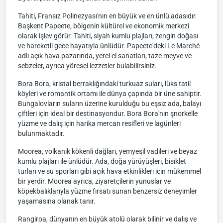
Tahiti, Fransız Polinezyası'nın en büyük ve en ünlü adasıdır.
Başkent Papeete, bölgenin kültürel ve ekonomik merkezi
olarak işlev görür. Tahiti, siyah kumlu plajları, zengin doğası
ve hareketli gece hayatıyla ünlüdür. Papeete'deki Le Marché
adlı açık hava pazarında, yerel el sanatları, taze meyve ve
sebzeler, ayrıca yöresel lezzetler bulabilirsiniz.
Bora Bora, kristal berraklığındaki turkuaz suları, lüks tatil
köyleri ve romantik ortamı ile dünya çapında bir üne sahiptir.
Bungalovların suların üzerine kurulduğu bu eşsiz ada, balayı
çiftleri için ideal bir destinasyondur. Bora Bora'nın şnorkelle
yüzme ve dalış için harika mercan resifleri ve lagünleri
bulunmaktadır.
Moorea, volkanik kökenli dağları, yemyeşil vadileri ve beyaz
kumlu plajları ile ünlüdür. Ada, doğa yürüyüşleri, bisiklet
turları ve su sporları gibi açık hava etkinlikleri için mükemmel
bir yerdir. Moorea ayrıca, ziyaretçilerin yunuslar ve
köpekbalıklarıyla yüzme fırsatı sunan benzersiz deneyimler
yaşamasına olanak tanır.
Rangiroa, dünyanın en büyük atolü olarak bilinir ve dalış ve