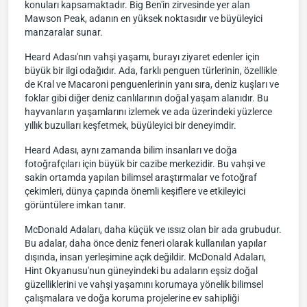
konuları kapsamaktadır. Big Ben'in zirvesinde yer alan
Mawson Peak, adanın en yüksek noktasıdır ve büyüleyici
manzaralar sunar.
Heard Adası'nın vahşi yaşamı, burayı ziyaret edenler için
büyük bir ilgi odağıdır. Ada, farklı penguen türlerinin, özellikle
de Kral ve Macaroni penguenlerinin yanı sıra, deniz kuşları ve
foklar gibi diğer deniz canlılarının doğal yaşam alanıdır. Bu
hayvanların yaşamlarını izlemek ve ada üzerindeki yüzlerce
yıllık buzulları keşfetmek, büyüleyici bir deneyimdir.
Heard Adası, aynı zamanda bilim insanları ve doğa
fotoğrafçıları için büyük bir cazibe merkezidir. Bu vahşi ve
sakin ortamda yapılan bilimsel araştırmalar ve fotoğraf
çekimleri, dünya çapında önemli keşiflere ve etkileyici
görüntülere imkan tanır.
McDonald Adaları, daha küçük ve ıssız olan bir ada grubudur.
Bu adalar, daha önce deniz feneri olarak kullanılan yapılar
dışında, insan yerleşimine açık değildir. McDonald Adaları,
Hint Okyanusu'nun güneyindeki bu adaların eşsiz doğal
güzelliklerini ve vahşi yaşamını korumaya yönelik bilimsel
çalışmalara ve doğa koruma projelerine ev sahipliği