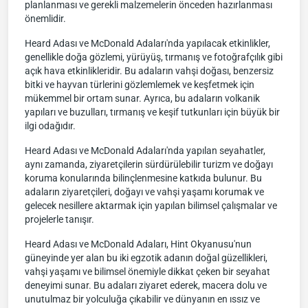
planlanması ve gerekli malzemelerin önceden hazırlanması
önemlidir.
Heard Adası ve McDonald Adaları'nda yapılacak etkinlikler,
genellikle doğa gözlemi, yürüyüş, tırmanış ve fotoğrafçılık gibi
açık hava etkinlikleridir. Bu adaların vahşi doğası, benzersiz
bitki ve hayvan türlerini gözlemlemek ve keşfetmek için
mükemmel bir ortam sunar. Ayrıca, bu adaların volkanik
yapıları ve buzulları, tırmanış ve keşif tutkunları için büyük bir
ilgi odağıdır.
Heard Adası ve McDonald Adaları'nda yapılan seyahatler,
aynı zamanda, ziyaretçilerin sürdürülebilir turizm ve doğayı
koruma konularında bilinçlenmesine katkıda bulunur. Bu
adaların ziyaretçileri, doğayı ve vahşi yaşamı korumak ve
gelecek nesillere aktarmak için yapılan bilimsel çalışmalar ve
projelerle tanışır.
Heard Adası ve McDonald Adaları, Hint Okyanusu'nun
güneyinde yer alan bu iki egzotik adanın doğal güzellikleri,
vahşi yaşamı ve bilimsel önemiyle dikkat çeken bir seyahat
deneyimi sunar. Bu adaları ziyaret ederek, macera dolu ve
unutulmaz bir yolculuğa çıkabilir ve dünyanın en ıssız ve