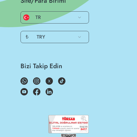
Site/Para Birimi
TR
₺
TRY
Bizi Takip Edin