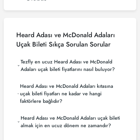
Heard Adası ve McDonald Adaları
Uçak Bileti Sıkça Sorulan Sorular
Tezfly en ucuz Heard Adası ve McDonald
Adaları uçak bileti fiyatlarını nasıl buluyor?
Tezfly, en ucuz Heard Adası ve McDonald Adaları
Heard Adası ve McDonald Adaları kıtasına
uçak bileti fiyatlarını bulmak için tur operatörleri,
büyük rezervasyon siteleri (konsolidatörler) ve
uçak bileti fiyatları ne kadar ve hangi
yüzlerce havayolu sitesini aramaktadır. Tezfly
faktörlere bağlıdır?
sitesinde yapacağın tek bir aramada ile birçok
tedarikçiyi arayarak ucuz Heard Adası ve McDonald
Heard Adası ve McDonald Adaları uçak bileti
Adaları uçak biletlerini bulup karşılaştırabilir ve un
Heard Adası ve McDonald Adaları uçak bileti
fiyatları, seyahat tarihlerinize, bilet sınıfınıza ve
uygun biletini seçebilirsin.
rezervasyon yapılan döneme göre değişiklik
almak için en ucuz dönem ne zamandır?
gösterir. Erken rezervasyon yaparak ve
Heard Adası ve McDonald Adaları uçak bileti satın
promosyonları takip ederek daha uygun fiyatlara