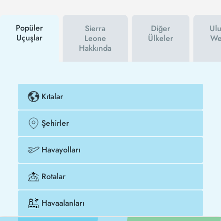
siz haberdar olacaksınız. İndirim kuponu kullanarak
Sierra Leone uçak biletinizi çok daha ucuza satın
alabilirsiniz.
Popüler
Sierra
Diğer
Ulu
Uçuşlar
Leone
Ülkeler
Web
Hakkında
Kıtalar
Şehirler
Havayolları
Rotalar
Havaalanları