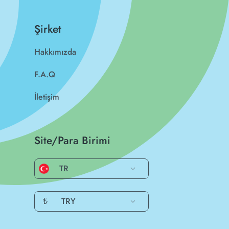
Şirket
Hakkımızda
F.A.Q
İletişim
Site/Para Birimi
TR
₺
TRY