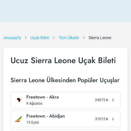
Anasayfa
Uçak Bileti
Tüm Ülkeler
Sierra Leone
Ucuz Sierra Leone Uçak Bileti
Sierra Leone Ülkesinden Popüler Uçuşlar
Freetown - Akra
24075
₺
9 Ağustos
Freetown - Abidjan
31015
₺
15 Eylül