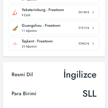
Yekaterinburg - Freetown
50148
₺
9 Eylül
Guangzhou - Freetown
51913
₺
11 Ağustos
Taşkent - Freetown
53963
₺
23 Ağustos
İngilizce
Resmi Dil
SLL
Para Birimi