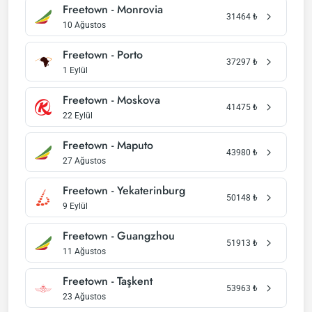
Freetown - Monrovia
31464
₺
10 Ağustos
Freetown - Porto
37297
₺
1 Eylül
Freetown - Moskova
41475
₺
22 Eylül
Freetown - Maputo
43980
₺
27 Ağustos
Freetown - Yekaterinburg
50148
₺
9 Eylül
Freetown - Guangzhou
51913
₺
11 Ağustos
Freetown - Taşkent
53963
₺
23 Ağustos