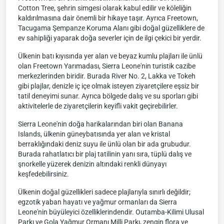
Cotton Tree, şehrin simgesi olarak kabul edilir ve köleliğin
kaldırılmasına dair önemli bir hikaye taşır. Ayrıca Freetown,
Tacugama Şempanze Koruma Alanı gibi doğal güzelliklere de
ev sahipliği yaparak doğa severler için de ilgi çekici bir yerdir.
Ülkenin batı kıyısında yer alan ve beyaz kumlu plajları ile ünlü
olan Freetown Yarımadası, Sierra Leone'nin turistik cazibe
merkezlerinden biridir. Burada River No. 2, Lakka ve Tokeh
gibi plajlar, denizle iç içe olmak isteyen ziyaretçilere eşsiz bir
tatil deneyimi sunar. Ayrıca bölgede dalış ve su sporları gibi
aktivitelerle de ziyaretçilerin keyifli vakit geçirebilirler.
Sierra Leone'nin doğa harikalarından biri olan Banana
Islands, ülkenin güneybatısında yer alan ve kristal
berraklığındaki deniz suyu ile ünlü olan bir ada grubudur.
Burada rahatlatıcı bir plaj tatilinin yanı sıra, tüplü dalış ve
şnorkelle yüzerek denizin altındaki renkli dünyayı
keşfedebilirsiniz.
Ülkenin doğal güzellikleri sadece plajlarıyla sınırlı değildir;
egzotik yaban hayatı ve yağmur ormanları da Sierra
Leone'nin büyüleyici özelliklerindendir. Outamba-Kilimi Ulusal
Parkı ve Gola Yağmur Ormanı Milli Parkı, zengin flora ve