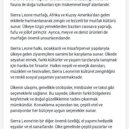
fauna ile doğa tutkunları için mükemmel keşif alanlarıdır.
Sierra Leone mutfağı, Afrika ve Kuzey Amerika'dan gelen
etkilerle harmanlanarak zengin ve lezzetli bir mutfak kültürü
sunar. Ülkeye özgü yemeklerden bazıları cassava yaprağı,
fufu ve jollof pirinçtir. Ayrıca, meyve ve deniz ürünleri de
mutfağın önemli unsurlarındandır.
Sierra Leone halkı, sıcakkanlı ve misafirperver yapılarıyla
ülkeye gelen ziyaretçilere samimi bir karşılama sunar. Ülkede
seyahat etmek, farklı kültürler ve yaşam tarzlarıyla tanışmak
için harika bir fırsattır. Halkın neşeli ve enerjik dansları,
müzikleri ve festivalleri, Sierra Leone'nin kültürel zenginliğini
ve renkli sosyal yaşamını yansıtmaktadır.
Ülkenin ulaşımı, genellikle otobüsler, minibüsler ve taksi gibi
seçeneklerle sağlanır. Bu sayede, ülkenin farklı bölgelerini
keşfetmek ve doğal güzelliklerinin tadını çıkarmak
mümkündür. Konaklama açısından ise, çeşitli otel ve
pansiyonlar her bütçeye uygun seçenekler sunar.
Sierra Leone'nin bir diğer önemli özelliği, el yapımı hediyelik
eşyalar ve el sanatlarıdır. Ülke genelinde çeşitli pazarlar ve