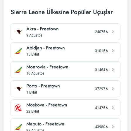
Sierra Leone Ülkesine Popüler Uçuşlar
Akra - Freetown
24075
₺
9 Ağustos
Abidjan - Freetown
31015
₺
15 Eylül
Monrovia - Freetown
31464
₺
10 Ağustos
Porto - Freetown
37297
₺
1 Eylül
Moskova - Freetown
41475
₺
22 Eylül
Maputo - Freetown
43980
₺
27 Ağustos