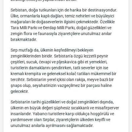
Sırbistan, doğa tutkunları için de harika bir destinasyondur.
Ülke, ormanlarla kaplı dağları, temiz nehirleri ve büyüleyici
mağaraları ile doğaseverlerin ilgisini çekmektedir. Özellikle
Tara Milli Parkı ve Đerdap Milli Parkı, doğal güzellikleri ve
zengin flora ve faunasıyla ziyaretçilere unutulmaz anılar
bırakmaktadır.
Sırp mutfağı da, ülkenin keşfedilmeyi bekleyen
zenginliklerinden biridir. Sırbistan'a özgü lezzetli peynir
çeşitleri, sucuk, ćevapi ve pljeskavica gibi et yemekleri,
turistlerin damaklarını şendirirken, tatlı severler için ise
kremalı krempita ve geleneksel kolač tatlıları mükemmel bir
tercihtir. Sırbistan'ın yerel içkisi olan rakija, meyve bazlı bir
şnaps olup, seyahatinizin vazgeçilmez bir parçası haline
gelecektir.
Sırbistan'ın tarihi güzellikleri ve doğal zenginlikleri dışında,
ülkenin en büyük değeri şüphesiz sıcakkanlı ve misafirperver
insanlarıdır. Yabancı turistlere karşı oldukça hoşgörülü ve
yardımsever olan Sırplar, ziyaretçilerin ülkeden keyifli ve
unutulmaz anılarla ayrılmasını sağlamaktadır.