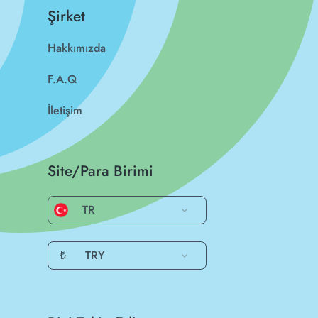
Şirket
Hakkımızda
F.A.Q
İletişim
Site/Para Birimi
TR
₺
TRY