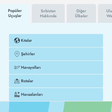
Sırbistan uçak biletinizi çok daha ucuza satın
alabilirsiniz.
Popüler
Sırbistan
Diğer
Ulu
Uçuşlar
Hakkında
Ülkeler
Web
Kıtalar
Şehirler
Havayolları
Rotalar
Havaalanları