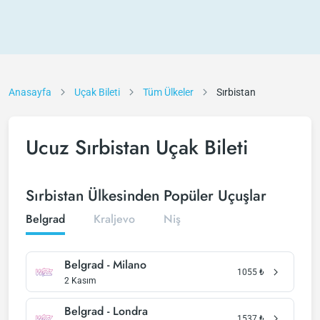
Anasayfa
Uçak Bileti
Tüm Ülkeler
Sırbistan
Ucuz Sırbistan Uçak Bileti
Sırbistan Ülkesinden Popüler Uçuşlar
Belgrad
Kraljevo
Niş
Belgrad - Milano
1055
₺
2 Kasım
Belgrad - Londra
1537
₺