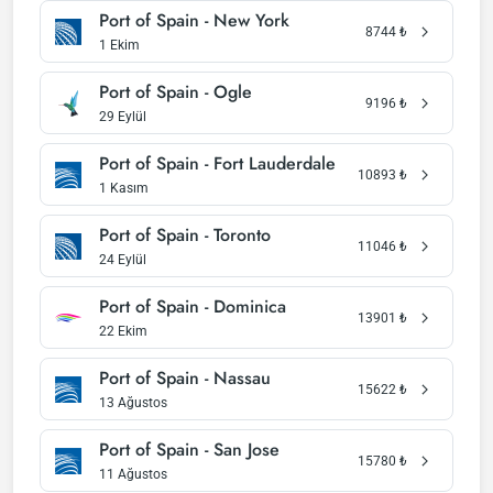
Port of Spain - New York
8744
₺
1 Ekim
Port of Spain - Ogle
9196
₺
29 Eylül
Port of Spain - Fort Lauderdale
10893
₺
1 Kasım
Port of Spain - Toronto
11046
₺
24 Eylül
Port of Spain - Dominica
13901
₺
22 Ekim
Port of Spain - Nassau
15622
₺
13 Ağustos
Port of Spain - San Jose
15780
₺
11 Ağustos