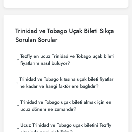
Trinidad ve Tobago Uçak Bileti Sıkça
Sorulan Sorular
Tezfly en ucuz Trinidad ve Tobago uçak bileti
fiyatlarını nasıl buluyor?
Tezfly, en ucuz Trinidad ve Tobago uçak bileti
Trinidad ve Tobago kıtasına uçak bileti fiyatları
fiyatlarını bulmak için tur operatörleri, büyük
rezervasyon siteleri (konsolidatörler) ve yüzlerce
ne kadar ve hangi faktörlere bağlıdır?
havayolu sitesini aramaktadır. Tezfly sitesinde
Trinidad ve Tobago uçak bileti fiyatları, seyahat
yapacağın tek bir aramada ile birçok tedarikçiyi
Trinidad ve Tobago uçak bileti almak için en
tarihlerinize, bilet sınıfınıza ve rezervasyon yapılan
arayarak ucuz Trinidad ve Tobago uçak biletlerini
döneme göre değişiklik gösterir. Erken rezervasyon
bulup karşılaştırabilir ve un uygun biletini
ucuz dönem ne zamandır?
yaparak ve promosyonları takip ederek daha uygun
seçebilirsin.
Trinidad ve Tobago uçak bileti satın almak
fiyatlara bilet bulabilirsiniz.
Ucuz Trinidad ve Tobago uçak biletini Tezfly
istiyorsanız rezervasyonuzu son dakikaya
bırakmayın. Trinidad ve Tobago uçak biletinizi en az