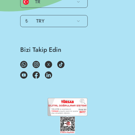
TR
₺
TRY
Bizi Takip Edin