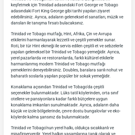
keşfetmek için Trinidad adasındaki Fort George ve Tobago
adasındaki Fort King George gibi tarihi yapıları ziyaret
edebilirsiniz. Ayrıca, adaların geleneksel el sanatları, müzik ve
dansları ile tanışma fırsatı bulacaksınız.
Trinidad ve Tobago mutfağı, Hint, Afrika, Çin ve Avrupa
etkilerini harmanlayarak lezzetli ve çeşitli yemekler sunar.
Roti, bir tür Hint ekmeği ile servis edilen çeşitli et ve sebzelerle
yapılan geleneksel bir Trinidad ve Tobago yemeğidir. Ayrıca,
yerel pazarlarda ve restoranlarda, farklı kültürel etkilerle
harmanlanmış modern Trinidad ve Tobago mutfağı
yemeklerini deneyebilirsiniz. Doubles, baralara sarılı nohut ve
baharatlı soslarla yapılan popüler bir sokak yemeğidir.
Konaklama açısından Trinidad ve Tobago'da çeşitli
seçenekler bulunmaktadır. Lüks tatil köylerinden, orta sınıf
otellere ve pansiyonlara kadar farklı bütçelere uygun
konaklama imkanları sunulmaktadır. Ayrıca, adaların daha
küçük ve izole bölgelerinde, çevre dostu bungalovlar ve eko-
köylerde kalma şansınız da bulunmaktadır.
Trinidad ve Tobago'nun yerel halkı, oldukça sıcakkanlı ve
misafirperverdir. Yerel halkın yaşamlarına tanık olarak ve