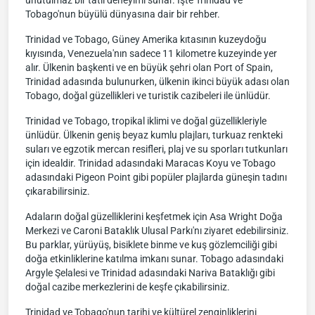
unutulmaz bir tatil deneyimi sunar. İşte Trinidad ve
Tobago'nun büyülü dünyasına dair bir rehber.
Trinidad ve Tobago, Güney Amerika kıtasının kuzeydoğu
kıyısında, Venezuela'nın sadece 11 kilometre kuzeyinde yer
alır. Ülkenin başkenti ve en büyük şehri olan Port of Spain,
Trinidad adasında bulunurken, ülkenin ikinci büyük adası olan
Tobago, doğal güzellikleri ve turistik cazibeleri ile ünlüdür.
Trinidad ve Tobago, tropikal iklimi ve doğal güzellikleriyle
ünlüdür. Ülkenin geniş beyaz kumlu plajları, turkuaz renkteki
suları ve egzotik mercan resifleri, plaj ve su sporları tutkunları
için idealdir. Trinidad adasındaki Maracas Koyu ve Tobago
adasındaki Pigeon Point gibi popüler plajlarda güneşin tadını
çıkarabilirsiniz.
Adaların doğal güzelliklerini keşfetmek için Asa Wright Doğa
Merkezi ve Caroni Bataklık Ulusal Parkı'nı ziyaret edebilirsiniz.
Bu parklar, yürüyüş, bisiklete binme ve kuş gözlemciliği gibi
doğa etkinliklerine katılma imkanı sunar. Tobago adasındaki
Argyle Şelalesi ve Trinidad adasındaki Nariva Bataklığı gibi
doğal cazibe merkezlerini de keşfe çıkabilirsiniz.
Trinidad ve Tobago'nun tarihi ve kültürel zenginliklerini