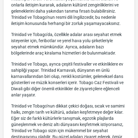
onlarla iletişim kurarak, adaların kültürel zenginliklerini ve
geleneklerini daha yakından tanıma fırsatı bulabilirsiniz.
Trinidad ve Tobago'nun resmi dili İngilizcedir, bu nedenle
iletişim konusunda herhangi bir zorluk yaşamayacaksınız.
Trinidad ve Tobago'da, özellikle adalar arası seyahat etmek
isteyenler için, feribotlar ve yerel hava yolu şirketleriyle
seyahat etmek mümkündür. Ayrıca, adaların bazı
bölgelerinde araç kiralama hizmetleri de bulunmaktadır.
Trinidad ve Tobago, ayrıca çeşitli festivaller ve etkinliklere ev
sahipliği yapar. Trinidad Karnavalı, dünyanın en ünlü
karnavallarından biri olup, renkli kostümler, geleneksel dans
gösterileri ve müzik konserleri içerir. Tobago Caz Festivali ve
Diwali gibi diğer önemli etkinlikler de ziyaretçilere eğlenceli
anlar yaşatır.
Trinidad ve Tobago'nun dikkat çekici doğası, sıcak ve samimi
halkı, zengin tarih ve kültürü, adaları keşfetmeye değer kılar.
Eğer siz de farklı kültürlerle tanışmak, egzotik plajlarda
güneşlenmek ve deniz altı dünyasını keşfetmek istiyorsanız,
Trinidad ve Tobago sizin için mükemmel bir seyahat
destinasyonu olabilir. Bu güzel adaları ziyaret ederek, ömür