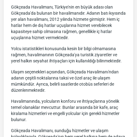
Gökçeada Havalimanı, Türkiye'nin en büyük adası olan
Gökçeada'da bulunan bir havalimanıdır. Adanın batı kıyısında
yer alan havalimanı, 2012 yılında hizmete girmiştir. Hem iç
hatlar hem de dış hatlar uçuşlarına hizmet verebilecek
kapasiteye sahip olmasına rağmen, genellikle iç hatlar
uçuşlarına hizmet vermektedir.
Yolcu istatistikleri konusunda kesin bir bilgi olmamasına
rağmen, havalimanının Gökçeada'ya turistik ziyaretler ve
yerel halkın seyahat ihtiyaçları için kullanıldığı bilinmektedir.
Ulaşım seçenekleri açısından, Gökçeada Havalimanı'ndan
adanın çeşitli noktalarına taksi ve özel araç ile ulaşım
mümkündür. Ayrıca, belirli saatlerde otobüs seferleri de
düzenlenmektedir.
Havalimanında, yolcuların konforu ve ihtiyaçlarına yönelik
temel olanaklar mevcuttur. Bunlar arasında bir kafe, araç
kiralama hizmetleri ve engelli yolcular için gerekli hizmetler
bulunur.
Gökçeada Havalimanı, sunduğu hizmetler ve ulaşım
kolaylıklarıyla, Gökçeada'nın hem yerel halkına hem de adaya