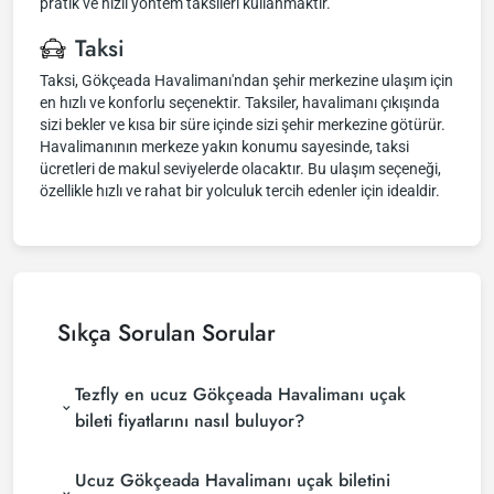
pratik ve hızlı yöntem taksileri kullanmaktır.
Taksi
Taksi, Gökçeada Havalimanı'ndan şehir merkezine ulaşım için
en hızlı ve konforlu seçenektir. Taksiler, havalimanı çıkışında
sizi bekler ve kısa bir süre içinde sizi şehir merkezine götürür.
Havalimanının merkeze yakın konumu sayesinde, taksi
ücretleri de makul seviyelerde olacaktır. Bu ulaşım seçeneği,
özellikle hızlı ve rahat bir yolculuk tercih edenler için idealdir.
Sıkça Sorulan Sorular
Tezfly en ucuz Gökçeada Havalimanı uçak
bileti fiyatlarını nasıl buluyor?
Tezfly, en ucuz undefined uçak bileti fiyatlarını
Ucuz Gökçeada Havalimanı uçak biletini
bulmak için tur operatörleri, büyük rezervasyon