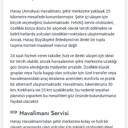
Hatay (Antakya) Havalimanı, şehir merkezine yaklaşık 25
kilometre mesafede konumlanmıştır. Şehir içi ulaşım için
birçok seçeneğiniz bulunmaktadır. HAVAŞ servis otobüsleri,
özellikle bütçe dostu bir seçenek olarak tercih edilmekte ve
belirli hatlarda yolcuları istedikleri noktalara ulaştırmaktadır.
Ancak, Hatay Büyükşehir Belediyesi'nin direkt bir toplu
taşıma hizmeti maalesef mevcut değil.
24 saat hizmet veren taksiler, hızlı ve direkt ulaşım için ideal
bir tercih olabilir, ancak havaalanının şehir merkezine uzaklığı
göz önüne alındığında maliyetler artabilir. Özellikle büyük
gruplar veya fazla bagajı olan yolcular için özel transfer veya
havalimanındaki araç kiralama acenteleri, konforlu ve pratik
bir alternatif oluşturmaktadır. Havalimanı, İskenderun'a 30
km, Kırıkhan'a ise 25 km uzaklıktadır; bu nedenle seyahat
planınızı yaparken bu mesafeleri göz önünde bulundurmanız
faydalı olacaktır.
Havalimanı Servisi
Hatay Havalimanı'ndan şehir merkezine kolay ve hızlı bir
ulaşım arayışında olan yolcular için HAVAŞ otobüsleri ideal