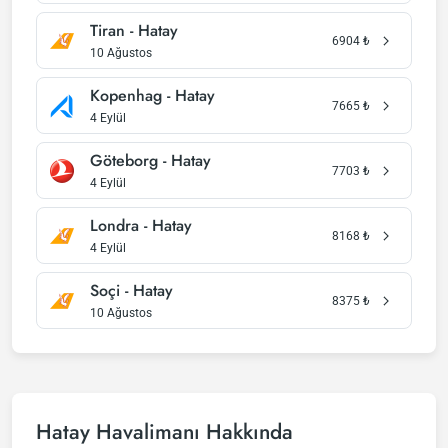
Tiran - Hatay
6904
₺
10 Ağustos
Kopenhag - Hatay
7665
₺
4 Eylül
Göteborg - Hatay
7703
₺
4 Eylül
Londra - Hatay
8168
₺
4 Eylül
Soçi - Hatay
8375
₺
10 Ağustos
Hatay Havalimanı Hakkında