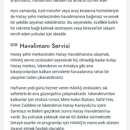
arıyorsanız, havalimanı taksileri bu amaca hizmet eder.
Aynı zamanda, özel transfer veya araç kiralama hizmetleriyle
de Hatay şehir merkezinden havalimanına bağımsız ve esnek
bir şekilde seyahat edebilirsiniz. Bu seçenekler, özellikle belirli
bir takvime bağlı kalmak istemeyen veya bireysel bir ulaşım
tercih eden yolcular için idealdir.
Havalimanı Servisi
Hatay şehir merkezinden Hatay Havalimanına ulaşmak,
HAVAŞ servis otobüsleri sayesinde hiç olmadığı kadar kolay.
Hatay merkez, İskenderun ve Antakya gibi ana
lokasyonlardan kalkan servislerle havaalanına rahat bir
ulaşımın tadını çıkarabilirsiniz.
Haftanın yedi günü hizmet veren HAVAŞ otobüsleri, sık
seferlerle iki ana güzergahta çalışmaktadır. İskenderun'dan
kalkanlar için otobüs rotası; Mete Aslan Bulvarı, Sahil Yolu,
Fener Caddesi ve İskenderun-Hatay Karayolu'nu içerir.
Sarımazı ve Belen'i geçtikten sonra Hatay Havalimanı'na
varılır. Bu yolculuk yaklaşık olarak 60 dakika sürmektedir.
Detaylı saatler ve programlar için HAVAŞ'ın resmi web sitesini
ziyaret etmek faydalı olacaktır.