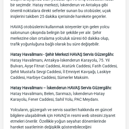
bir seçimdir. Hatay merkezi, İskenderun ve Antakya gibi
önemli noktalara direkt seferler sunan bu otobüsler, uçak
inişlerini takiben 25 dakika içerisinde harekete geçerler.
HAVAŞ otobüslerini kullanmak isteyenler için gelen yolcu
salonunun çıkışında belirgin bir şekilde yer alır. Şehir
merkezine olan ortalama yolculuk süresi 60 dakika olup,
trafik yoğunluğuna bağlı olarak bu süre değişebilir.
Hatay Havalimanı - Şehir Merkezi HAVAŞ Servis Güzergâhı:
Hatay Havalimanı, Antakya-İskenderun Karayolu, 75. Yıl
Bulvarı, Ayşe Fitnat Caddesi, Atatürk Caddesi, Fatih Caddesi,
Şehit Mustafa Sevgi Caddesi, İl Emniyet Kavşağı, Laskiye
Caddesi, Harbiye Caddesi, Sümerler Maksim.
Hatay Havalimanı – İskenderun HAVAŞ Servis Güzergâhı:
Hatay Havalimanı, Belen, Sarımazı, İskenderun-Hatay
Karayolu, Fener Caddesi, Sahil Yolu, PAC Meydanı.
Yolcuların, güzergah ve servis saatleri hakkında en güncel
bilgilere ulaşabilmek için HAVAŞ’ın resmi web sitesini ziyaret
etmeleri önerilir. Özellikle yoğun seyahat dönemlerinde
hareket saatlerinin değişiklik gösterebileceğini