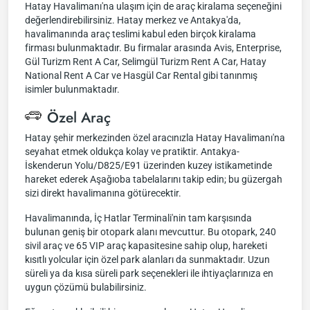
Hatay Havalimanı'na ulaşım için de araç kiralama seçeneğini
değerlendirebilirsiniz. Hatay merkez ve Antakya'da,
havalimanında araç teslimi kabul eden birçok kiralama
firması bulunmaktadır. Bu firmalar arasında Avis, Enterprise,
Gül Turizm Rent A Car, Selimgül Turizm Rent A Car, Hatay
National Rent A Car ve Hasgül Car Rental gibi tanınmış
isimler bulunmaktadır.
Özel Araç
Hatay şehir merkezinden özel aracınızla Hatay Havalimanı'na
seyahat etmek oldukça kolay ve pratiktir. Antakya-
İskenderun Yolu/D825/E91 üzerinden kuzey istikametinde
hareket ederek Aşağıoba tabelalarını takip edin; bu güzergah
sizi direkt havalimanına götürecektir.
Havalimanında, İç Hatlar Terminali'nin tam karşısında
bulunan geniş bir otopark alanı mevcuttur. Bu otopark, 240
sivil araç ve 65 VIP araç kapasitesine sahip olup, hareketi
kısıtlı yolcular için özel park alanları da sunmaktadır. Uzun
süreli ya da kısa süreli park seçenekleri ile ihtiyaçlarınıza en
uygun çözümü bulabilirsiniz.