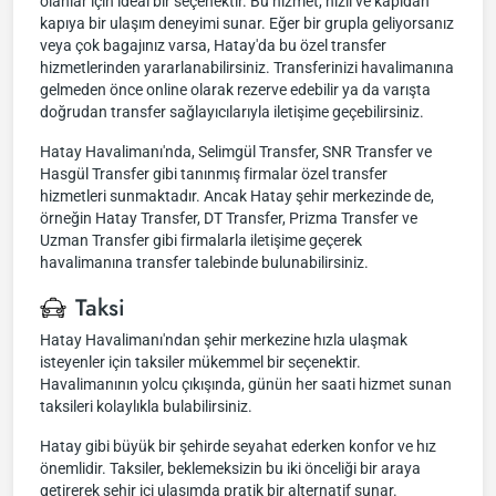
olanlar için ideal bir seçenektir. Bu hizmet, hızlı ve kapıdan
kapıya bir ulaşım deneyimi sunar. Eğer bir grupla geliyorsanız
veya çok bagajınız varsa, Hatay'da bu özel transfer
hizmetlerinden yararlanabilirsiniz. Transferinizi havalimanına
gelmeden önce online olarak rezerve edebilir ya da varışta
doğrudan transfer sağlayıcılarıyla iletişime geçebilirsiniz.
Hatay Havalimanı'nda, Selimgül Transfer, SNR Transfer ve
Hasgül Transfer gibi tanınmış firmalar özel transfer
hizmetleri sunmaktadır. Ancak Hatay şehir merkezinde de,
örneğin Hatay Transfer, DT Transfer, Prizma Transfer ve
Uzman Transfer gibi firmalarla iletişime geçerek
havalimanına transfer talebinde bulunabilirsiniz.
Taksi
Hatay Havalimanı'ndan şehir merkezine hızla ulaşmak
isteyenler için taksiler mükemmel bir seçenektir.
Havalimanının yolcu çıkışında, günün her saati hizmet sunan
taksileri kolaylıkla bulabilirsiniz.
Hatay gibi büyük bir şehirde seyahat ederken konfor ve hız
önemlidir. Taksiler, beklemeksizin bu iki önceliği bir araya
getirerek şehir içi ulaşımda pratik bir alternatif sunar.