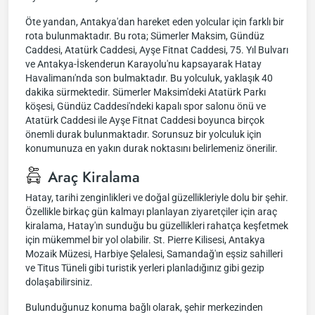
Öte yandan, Antakya'dan hareket eden yolcular için farklı bir
rota bulunmaktadır. Bu rota; Sümerler Maksim, Gündüz
Caddesi, Atatürk Caddesi, Ayşe Fitnat Caddesi, 75. Yıl Bulvarı
ve Antakya-İskenderun Karayolu'nu kapsayarak Hatay
Havalimanı'nda son bulmaktadır. Bu yolculuk, yaklaşık 40
dakika sürmektedir. Sümerler Maksim'deki Atatürk Parkı
köşesi, Gündüz Caddesi'ndeki kapalı spor salonu önü ve
Atatürk Caddesi ile Ayşe Fitnat Caddesi boyunca birçok
önemli durak bulunmaktadır. Sorunsuz bir yolculuk için
konumunuza en yakın durak noktasını belirlemeniz önerilir.
Araç Kiralama
Hatay, tarihi zenginlikleri ve doğal güzellikleriyle dolu bir şehir.
Özellikle birkaç gün kalmayı planlayan ziyaretçiler için araç
kiralama, Hatay'ın sunduğu bu güzellikleri rahatça keşfetmek
için mükemmel bir yol olabilir. St. Pierre Kilisesi, Antakya
Mozaik Müzesi, Harbiye Şelalesi, Samandağ'ın eşsiz sahilleri
ve Titus Tüneli gibi turistik yerleri planladığınız gibi gezip
dolaşabilirsiniz.
Bulunduğunuz konuma bağlı olarak, şehir merkezinden