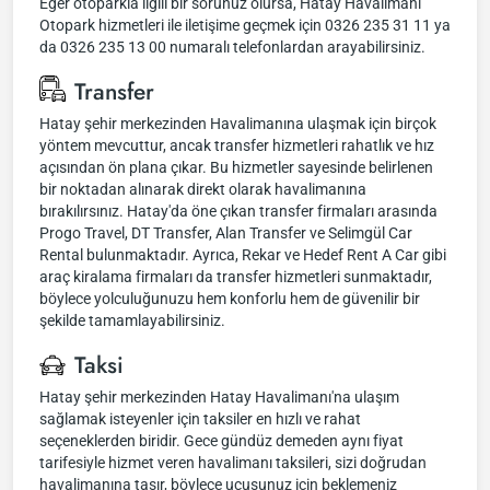
Eğer otoparkla ilgili bir sorunuz olursa, Hatay Havalimanı
Otopark hizmetleri ile iletişime geçmek için 0326 235 31 11 ya
da 0326 235 13 00 numaralı telefonlardan arayabilirsiniz.
Transfer
Hatay şehir merkezinden Havalimanına ulaşmak için birçok
yöntem mevcuttur, ancak transfer hizmetleri rahatlık ve hız
açısından ön plana çıkar. Bu hizmetler sayesinde belirlenen
bir noktadan alınarak direkt olarak havalimanına
bırakılırsınız. Hatay'da öne çıkan transfer firmaları arasında
Progo Travel, DT Transfer, Alan Transfer ve Selimgül Car
Rental bulunmaktadır. Ayrıca, Rekar ve Hedef Rent A Car gibi
araç kiralama firmaları da transfer hizmetleri sunmaktadır,
böylece yolculuğunuzu hem konforlu hem de güvenilir bir
şekilde tamamlayabilirsiniz.
Taksi
Hatay şehir merkezinden Hatay Havalimanı'na ulaşım
sağlamak isteyenler için taksiler en hızlı ve rahat
seçeneklerden biridir. Gece gündüz demeden aynı fiyat
tarifesiyle hizmet veren havalimanı taksileri, sizi doğrudan
havalimanına taşır, böylece uçuşunuz için beklemeniz