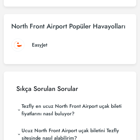
North Front Airport Popüler Havayolları
EasyJet
Sıkça Sorulan Sorular
Tezfly en ucuz North Front Airport uçak bileti
fiyatlarını nasıl buluyor?
Tezfly, en ucuz undefined uçak bileti fiyatlarını
Ucuz North Front Airport uçak biletini Tezfly
bulmak için tur operatörleri, büyük rezervasyon
siteleri (konsolidatörler) ve yüzlerce havayolu
sitesinde nasıl alabilirim?