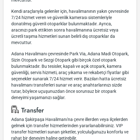
mevcuttur.
Kendi araçlarıyla gelenler için, havalimanının yakın çevresinde
7/24 hizmet veren ve güvenlik kamerası sistemleriyle
donatılmış güvenli otoparklar bulunmaktadır. Ayrıca,
aracınızı park ettikten sonra havalimanına ücretsiz veya
ücretli taşıma hizmetleri sunan belirli dış otoparklar da
mevcuttur.
Adana Havalimanı çevresinde Park Via, Adana Madi Otopark,
Sizin Otopark ve Sezgi Otopark gibi birçok özel otopark
bulunmaktadır. Bu tesisler, kapalı ve açık otopark, kamera
güvenliği, servis hizmeti, araç yıkama ve rekabetçi fiyatlar gibi
seçenekler sunarak 7/24 hizmet verir. Bazıları hatta ücretsiz
havalimanı transferleri sunar ve araç anahtarlarınızı sizde
tutar, böylece uçuşunuzdan önce sorunsuz bir otopark
deneyimi yaşamanızı sağlar.
Transfer
Adana Şakirpaşa Havalimanı'na çevre illerden veya ilçelerden
gelmek için transfer hizmetlerinden yararlanabilirsiniz. VIP
transfer hizmetleri sunan şirketler, yolculuğunuzu konforlu ve
rahat bir deneyim haline getirebilir.