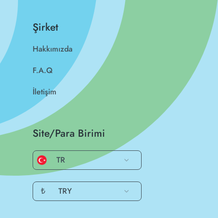
Şirket
Hakkımızda
F.A.Q
İletişim
Site/Para Birimi
TR
₺
TRY