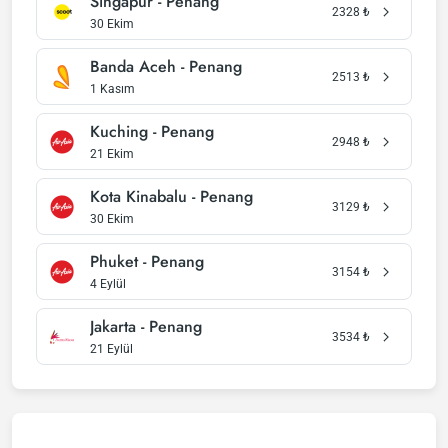
Singapur - Penang
2328
₺
30 Ekim
Banda Aceh - Penang
2513
₺
1 Kasım
Kuching - Penang
2948
₺
21 Ekim
Kota Kinabalu - Penang
3129
₺
30 Ekim
Phuket - Penang
3154
₺
4 Eylül
Jakarta - Penang
3534
₺
21 Eylül