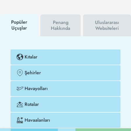
hem havayolu hem de Tezfly kampanyalarından ilk
siz haberdar olacaksınız. İndirim kuponu kullanarak
Adana - Penang uçak biletinizi çok daha ucuza satın
alabilirsiniz.
Popüler
Penang
Uluslararası
Uçuşlar
Hakkında
Websiteleri
Kıtalar
Şehirler
Havayolları
Rotalar
Havaalanları