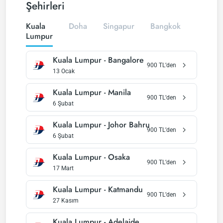
Şehirleri
Kuala
Doha
Singapur
Bangkok
Phuket
Lumpur
Kuala Lumpur
-
Bangalore
900
TL’den
13 Ocak
Kuala Lumpur
-
Manila
900
TL’den
6 Şubat
Kuala Lumpur
-
Johor Bahru
900
TL’den
6 Şubat
Kuala Lumpur
-
Osaka
900
TL’den
17 Mart
Kuala Lumpur
-
Katmandu
900
TL’den
27 Kasım
Kuala Lumpur
-
Adelaide