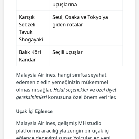
uçuşlarına
Karışık
Seul, Osaka ve Tokyo'ya
Sebzeli
giden rotalar
Tavuk
Shogayaki
Balık Köri
Seçili uçuşlar
Kandar
Malaysia Airlines, hangi sınıfta seyahat
ederseniz edin yemeğinizin mükemmel
olmasını sağlar.
Helal seçenekler
ve
özel diyet
gereksinimleri
konusuna özel önem verirler.
Uçak İçi Eğlence
Malaysia Airlines, gelişmiş MHstudio
platformu aracılığıyla zengin bir uçak içi
eğlence deneyimi sunar. Yolcular, en yeni