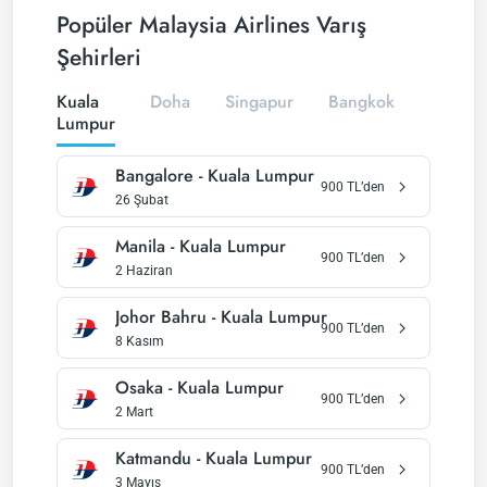
Popüler Malaysia Airlines Varış
Şehirleri
Kuala
Doha
Singapur
Bangkok
Phuket
Lumpur
Bangalore
-
Kuala Lumpur
900
TL’den
26 Şubat
Manila
-
Kuala Lumpur
900
TL’den
2 Haziran
Johor Bahru
-
Kuala Lumpur
900
TL’den
8 Kasım
Osaka
-
Kuala Lumpur
900
TL’den
2 Mart
Katmandu
-
Kuala Lumpur
900
TL’den
3 Mayıs