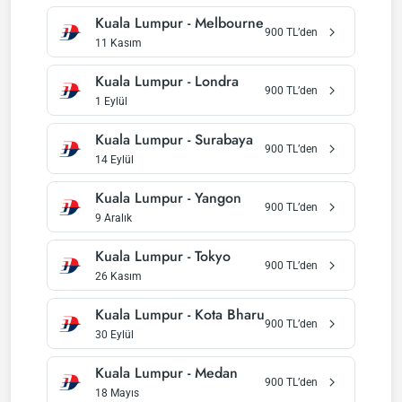
Kuala Lumpur
-
Melbourne
900
TL’den
11 Kasım
Kuala Lumpur
-
Londra
900
TL’den
1 Eylül
Kuala Lumpur
-
Surabaya
900
TL’den
14 Eylül
Kuala Lumpur
-
Yangon
900
TL’den
9 Aralık
Kuala Lumpur
-
Tokyo
900
TL’den
26 Kasım
Kuala Lumpur
-
Kota Bharu
900
TL’den
30 Eylül
Kuala Lumpur
-
Medan
900
TL’den
18 Mayıs