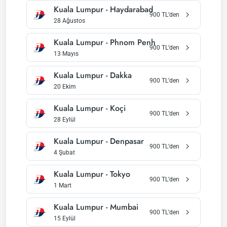
Kuala Lumpur
-
Haydarabad
900
TL’den
28 Ağustos
Kuala Lumpur
-
Phnom Penh
900
TL’den
13 Mayıs
Kuala Lumpur
-
Dakka
900
TL’den
20 Ekim
Kuala Lumpur
-
Koçi
900
TL’den
28 Eylül
Kuala Lumpur
-
Denpasar
900
TL’den
4 Şubat
Kuala Lumpur
-
Tokyo
900
TL’den
1 Mart
Kuala Lumpur
-
Mumbai
900
TL’den
15 Eylül