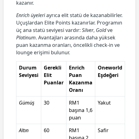
kazanır.
Enrich üyeleri
ayrıca elit statü de kazanabilirler.
Uçuşlardan Elite Points kazanırlar. Programın
üç ana statü seviyesi vardır:
Silver
,
Gold
ve
Platinum
. Avantajları arasında daha yüksek
puan kazanma oranları, öncelikli check-in ve
lounge erişimi bulunur.
Durum
Gerekli
Enrich
Oneworld
Seviyesi
Elit
Puan
Eşdeğeri
Puanlar
Kazanma
Oranı
Gümüş
30
RM1
Yakut
başına 1,6
puan
Altın
60
RM1
Safir
başına 2