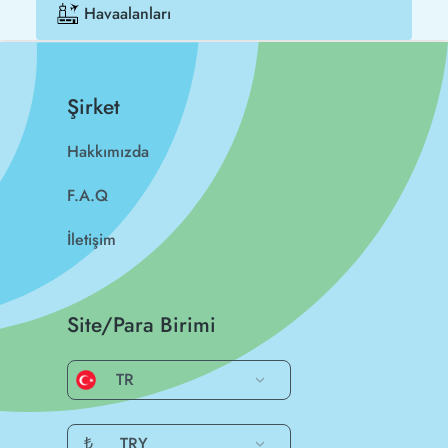
Havaalanları
Şirket
Hakkımızda
F.A.Q
İletişim
Site/Para Birimi
TR
₺
TRY