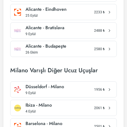
Alicante - Eindhoven
2233
₺
25 Eylül
Alicante - Bratislava
2488
₺
9 Eylül
Alicante - Budapeşte
2580
₺
26 Ekim
Milano Varışlı Diğer Ucuz Uçuşlar
Düsseldorf - Milano
1956
₺
9 Eylül
Ibiza - Milano
2061
₺
4 Eylül
Barselona - Milano
2501
₺