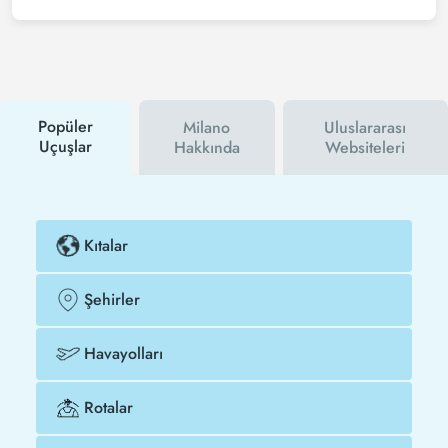
Tezfly haber bültenine üye olabilir veya Tezfly sosyal
medya hesaplarını takip edebilirsiniz. Bu sayede
hem havayolu hem de Tezfly kampanyalarından ilk
siz haberdar olacaksınız. İndirim kuponu kullanarak
Alicante - Milano uçak biletinizi çok daha ucuza
satın alabilirsiniz.
Popüler
Milano
Uluslararası
Uçuşlar
Hakkında
Websiteleri
Kıtalar
Şehirler
Havayolları
Rotalar