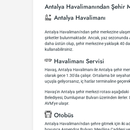
Antalya Havalimanından Şehir 
Antalya Havalimanı
Antalya Havalimanı'ndan şehir merkezine ulaşım 
şirketler bulunmaktadır. Ancak, yaz sezonunda An
daha üstün olup, şehir merkezine yaklaşık 40 dak
kullanabilirsiniz.
Havalimanı Servisi
Havaş, Antalya Havalimanı ile Antalya şehir mer
olarak gece 1.30'da çalışır. Ortalama bir seyahat 
uçuşla geliyorsanız, iç hatlar terminaline geçer
Havaş'ın Antalya şehir merkezi rotası aşağıdaki 
Belediyesi, Dumlupınar Bulvarı üzerinden ilerle
AVM'ye ulaşır.
Otobüs
Antalya Havalimanı'ndan şehre gitmek için iki ad
boyunca Aspendos Bulvarı, Mevlâna Caddesi ve Yüz