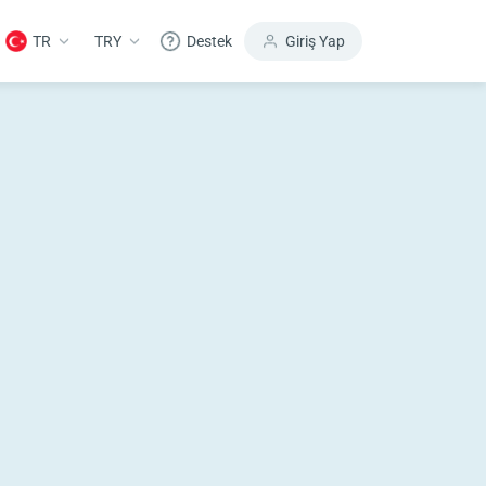
TR
TRY
Destek
Giriş Yap