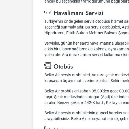
ancak bu seçenekler trafik durumuna bağlı olarak
Havalimanı Servisi
Türkiye'nin önde gelen servis otobüsü hizmet sa
seçeneği sunmaktadır. Bu servis otobüsleri, Aşti 
Hipodromu, Fatih Sultan Mehmet Bulvarı, Şaşmaz
Servisler, günün her saati havalimanına ulaşabi
etkin bir ulaşım sağlamakla kalmaz, aynı zamand
yolcu alır. Ara duraklardan servisi kullanmak is
Otobüs
Belko Air servis otobüsleri, Ankara şehir merkez
kapsayan üç ayrı hat üzerinde çalışır. Şehir mer
Belko Air otobüsleri sabah 05.00'den gece 00.00'
taşır. Şehir merkezinden otogar (Aşti) üzerinden
bırakır. Benzer şekilde, 442-K hattı, Kızılay üze
Belko Air servis otobüslerinin güncel hareket saat
arayabilirsiniz. Belko Air ile seyahat etmek, ş