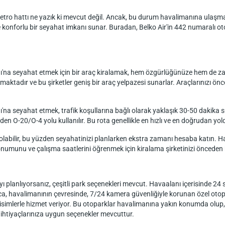
tro hattı ne yazık ki mevcut değil. Ancak, bu durum havalimanına ulaşmay
ve konforlu bir seyahat imkanı sunar. Buradan, Belko Air'in 442 numaralı 
na seyahat etmek için bir araç kiralamak, hem özgürlüğünüze hem de zam
nmaktadır ve bu şirketler geniş bir araç yelpazesi sunarlar. Araçlarınızı 
 seyahat etmek, trafik koşullarına bağlı olarak yaklaşık 30-50 dakika sü
 O-20/O-4 yolu kullanılır. Bu rota genellikle en hızlı ve en doğrudan yol
n olabilir, bu yüzden seyahatinizi planlarken ekstra zamanı hesaba katın.
umunu ve çalışma saatlerini öğrenmek için kiralama şirketinizi önceden
planlıyorsanız, çeşitli park seçenekleri mevcut. Havaalanı içerisinde 24 
ca, havalimanının çevresinde, 7/24 kamera güvenliğiyle korunan özel otop
simlerle hizmet veriyor. Bu otoparklar havalimanına yakın konumda olup, b
k ihtiyaçlarınıza uygun seçenekler mevcuttur.