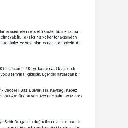
lama acenteleri ve özel transfer hizmeti sunan
olmayabilir. Taksiler hız ve konfor açısından
 otobüsleri ve havaalanı servis otobüslerini de
00'ten akşam 22.00'ye kadar saat başı ve ek
olcu terminali çıkışıdır. Eğer dış hatlardan bir
rik Caddesi, Gazi Bulvarı, Hal Kavşağı, Kepez
 olarak Atatürk Bulvarı üzerinde bulunan Migros
a Şehir Otogarı'na doğru ilerler ve seyahatiniz
ın üzerindeki herhangi bir durakta inebilir ve