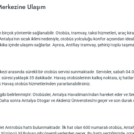
Merkezine Ulaşım
birçok yöntemle sağlanabilir. Otobüs, tramvay, taksi hizmetleri, araç kira
talya'nın sıcak iklimi nedeniyle, otobüs yolculuğu konfor açısından ideal 
ika içinde ulaşımı sağlarlar. Ayrıca, AntRay tramvay, şehiriçi toplu taşıma
kezi arasında sürekli bir otobüs servisi sunmaktadır. Servisler, sabah 04.
süresi yaklaşık 35 dakikadır. Havaş otobüslerinin kalkış noktası, iç hatlar y
ek Havaş otobüs hizmetlerinden yararlanabilirsiniz.
gibi belirlenmiştir: Otobüsler, Antalya Havalimanı'ndan hareket eder ve Se
r. Daha sonra Antalya Otogar ve Akdeniz Üniversitesi'ni geçer ve son durak
et Antrobüs hattı bulunmaktadır. İlk hat olan 600 numaralı otobüs, Antaly
üncü Yıl Bulvarı gibi önemli yerlerden geçer. Bu hattı seçtiğinizde, rotan