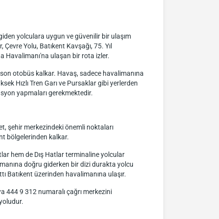
den yolculara uygun ve güvenilir bir ulaşım
, Çevre Yolu, Batıkent Kavşağı, 75. Yıl
Havalimanı'na ulaşan bir rota izler.
te son otobüs kalkar. Havaş, sadece havalimanına
ek Hızlı Tren Garı ve Pursaklar gibi yerlerden
rvasyon yapmaları gerekmektedir.
et, şehir merkezindeki önemli noktaları
nt bölgelerinden kalkar.
lar hem de Dış Hatlar terminaline yolcular
imanına doğru giderken bir dizi durakta yolcu
attı Batıkent üzerinden havalimanına ulaşır.
 veya 444 9 312 numaralı çağrı merkezini
yoludur.