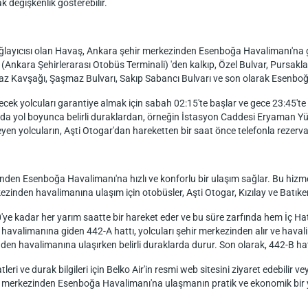
 değişkenlik gösterebilir.
ğlayıcısı olan Havaş, Ankara şehir merkezinden Esenboğa Havalimanı'na gi
(Ankara Şehirlerarası Otobüs Terminali) 'den kalkıp, Özel Bulvar, Pursaklar
 Kavşağı, Şaşmaz Bulvarı, Sakıp Sabancı Bulvarı ve son olarak Esenboğa 
lecek yolcuları garantiye almak için sabah 02:15'te başlar ve gece 23:45'
a yol boyunca belirli duraklardan, örneğin İstasyon Caddesi Eryaman Yüks
teyen yolcuların, Aşti Otogar'dan hareketten bir saat önce telefonla reze
inden Esenboğa Havalimanı'na hızlı ve konforlu bir ulaşım sağlar. Bu hizm
kezinden havalimanına ulaşım için otobüsler, Aşti Otogar, Kızılay ve Batıke
ye kadar her yarım saatte bir hareket eder ve bu süre zarfında hem İç Hat
 havalimanına giden 442-A hattı, yolcuları şehir merkezinden alır ve haval
rinden havalimanına ulaşırken belirli duraklarda durur. Son olarak, 442-B h
leri ve durak bilgileri için Belko Air'in resmi web sitesini ziyaret edebilir
ehir merkezinden Esenboğa Havalimanı'na ulaşmanın pratik ve ekonomik bir 