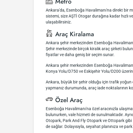
Metro
Ankara'da, Esenboğa Havalimanı'na direkt bir me
sistemi, size AŞTİ Otogar durağına kadar hızlı 
ulaşabilirsiniz.
Araç Kiralama
Ankara şehir merkezinden Esenboğa Havalimanı'
Şehir merkezinde birçok kiralık araç şirketi bulu
fiyatlar ve daha geniş bir seçim sunar.
Ankara şehir merkezinden Esenboğa Havalimanı'na
Konya Yolu/D750 ve Eskişehir Yolu/D200 üzerinden
Ankara, büyük bir şehir olduğu için trafik yoğu
yapmanız durumunda, araç iade noktalarının kon
Özel Araç
Esenboğa Havalimanı'na özel aracınızla ulaşmayı 
bulunurken, vale hizmeti de sunulmaktadır. Ayrı
Otopark, Park And Fly Otopark ve Ottopark gibi i
de sağlar. Dolayısıyla, seyahat planınıza ve par