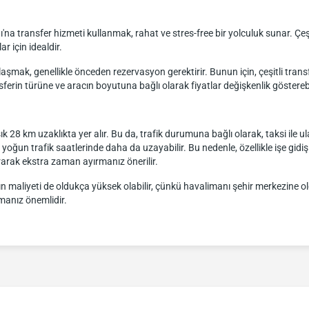
transfer hizmeti kullanmak, rahat ve stres-free bir yolculuk sunar. Çeşit
r için idealdir.
şmak, genellikle önceden rezervasyon gerektirir. Bunun için, çeşitli transfe
ansferin türüne ve aracın boyutuna bağlı olarak fiyatlar değişkenlik gösterebi
 km uzaklıkta yer alır. Bu da, trafik durumuna bağlı olarak, taksi ile ula
yoğun trafik saatlerinde daha da uzayabilir. Bu nedenle, özellikle işe gidiş
rak ekstra zaman ayırmanız önerilir.
 maliyeti de oldukça yüksek olabilir, çünkü havalimanı şehir merkezine ol
anız önemlidir.