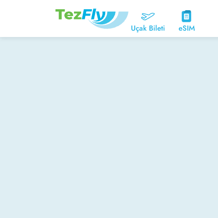
Uçak Bileti
eSIM