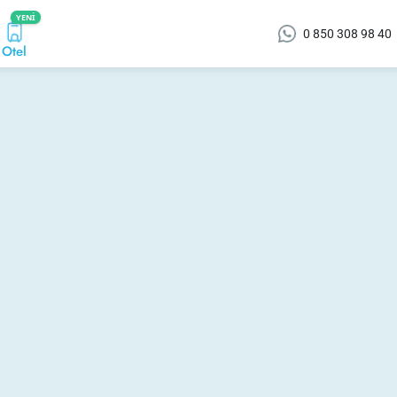
YENI
0 850 308 98 40
Otel