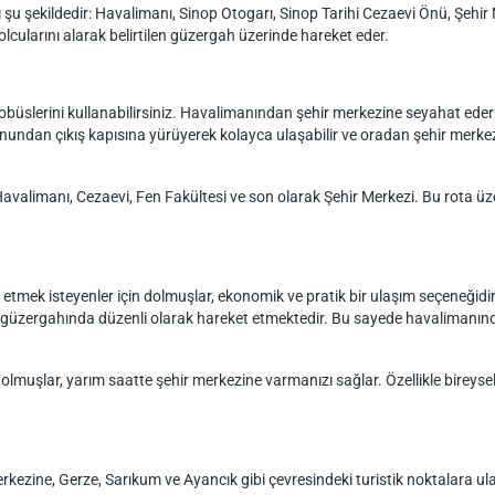
 şu şekildedir: Havalimanı, Sinop Otogarı, Sinop Tarihi Cezaevi Önü, Şehir 
olcularını alarak belirtilen güzergah üzerinde hareket eder.
obüslerini kullanabilirsiniz. Havalimanından şehir merkezine seyahat eder
nundan çıkış kapısına yürüyerek kolayca ulaşabilir ve oradan şehir merke
 Havalimanı, Cezaevi, Fen Fakültesi ve son olarak Şehir Merkezi. Bu rota ü
tmek isteyenler için dolmuşlar, ekonomik ve pratik bir ulaşım seçeneğidi
rı güzergahında düzenli olarak hareket etmektedir. Bu sayede havalimanın
olmuşlar, yarım saatte şehir merkezine varmanızı sağlar. Özellikle bireysel
erkezine, Gerze, Sarıkum ve Ayancık gibi çevresindeki turistik noktalara 