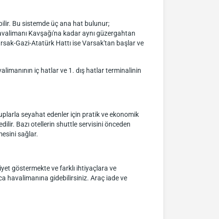
bilir. Bu sistemde üç ana hat bulunur;
 Havalimanı Kavşağı'na kadar aynı güzergahtan
rsak-Gazi-Atatürk Hattı ise Varsak'tan başlar ve
imanının iç hatlar ve 1. dış hatlar terminalinin
ruplarla seyahat edenler için pratik ve ekonomik
ilir. Bazı otellerin shuttle servisini önceden
esini sağlar.
yet göstermekte ve farklı ihtiyaçlara ve
yca havalimanına gidebilirsiniz. Araç iade ve