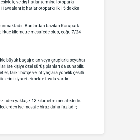
siyle iç ve dış hatlar terminal otoparkı
 Havaalanı iç hatlar otoparkı ilk 15 dakika
ulunmaktadır. Bunlardan bazıları Korupark
 birkaç kilometre mesafede olup, çoğu 7/24
likle büyük bagajı olan veya gruplarla seyahat
arı ise kişiye özel sürüş planları da sunabilir.
ler, farklı bütçe ve ihtiyaçlara yönelik çeşitli
telerini ziyaret etmekte fayda vardır.
kezinden yaklaşık 13 kilometre mesafededir.
lçelerden ise mesafe biraz daha fazladır;