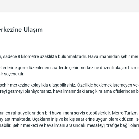
rkezine Ulaşım
n, sadece 8 kilometre uzaklıkta bulunmaktadır. Havalimanından şehir mer
k seferlerine göre düzenlenen saatlerde şehir merkezine düzenli ulaşım hi
ir seçenektir.
ehir merkezine kolaylıkla ulaşabilirsiniz. Özellikle beklemek istemeyen ve 
reyi gezmeyi planlıyorsanız, havalimanındaki araç kiralama ofislerinden bi
en rahat yollarından biri havalimanı servis otobüsleridir. Metro Turizm, 
laylaştırmaktadır. Uçakların iniş ve kalkış saatlerine uygun olarak düzenli 
abilir. Şehir merkezi ve havalimanı arasındaki mesafeyi, trafiğe bağlı olar