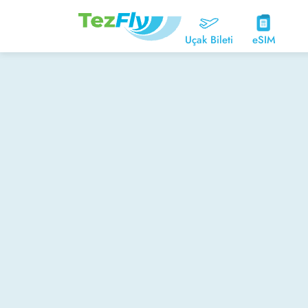
Uçak Bileti
eSIM