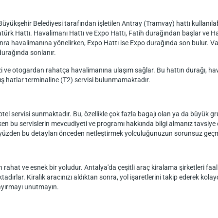
üyükşehir Belediyesi tarafından işletilen Antray (Tramvay) hattı kullanıla
atürk Hattı. Havalimanı Hattı ve Expo Hattı, Fatih durağından başlar ve
onra havalimanına yönelirken, Expo Hattı ise Expo durağında son bulur. Va
durağında sonlanır.
 ve otogardan rahatça havalimanına ulaşım sağlar. Bu hattın durağı, haval
ış hatlar terminaline (T2) servisi bulunmamaktadır.
tel servisi sunmaktadır. Bu, özellikle çok fazla bagajı olan ya da büyük g
rken bu servislerin mevcudiyeti ve programı hakkında bilgi almanız tavsiye ed
u yüzden bu detayları önceden netleştirmek yolculuğunuzun sorunsuz geçm
hat ve esnek bir yoludur. Antalya'da çeşitli araç kiralama şirketleri faali
dırlar. Kiralık aracınızı aldıktan sonra, yol işaretlerini takip ederek kola
 ayırmayı unutmayın.