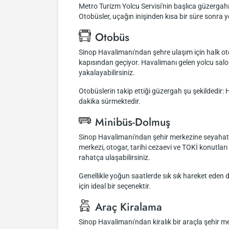
Metro Turizm Yolcu Servisi'nin başlıca güzergahı
Otobüsler, uçağın inişinden kısa bir süre sonra y
Otobüs
Sinop Havalimanı'ndan şehre ulaşım için halk ot
kapısından geçiyor. Havalimanı gelen yolcu salo
yakalayabilirsiniz.
Otobüslerin takip ettiği güzergah şu şekildedir:
dakika sürmektedir.
Minibüs-Dolmuş
Sinop Havalimanı'ndan şehir merkezine seyahat e
merkezi, otogar, tarihi cezaevi ve TOKİ konutla
rahatça ulaşabilirsiniz.
Genellikle yoğun saatlerde sık sık hareket eden d
için ideal bir seçenektir.
Araç Kiralama
Sinop Havalimanı'ndan kiralık bir araçla şehir m