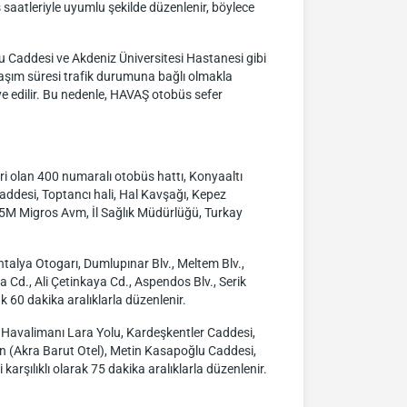
saatleriyle uyumlu şekilde düzenlenir, böylece
u Caddesi ve Akdeniz Üniversitesi Hastanesi gibi
laşım süresi trafik durumuna bağlı olmakla
e edilir. Bu nedenle, HAVAŞ otobüs sefer
i olan 400 numaralı otobüs hattı, Konyaaltı
addesi, Toptancı hali, Hal Kavşağı, Kepez
, 5M Migros Avm, İl Sağlık Müdürlüğü, Turkay
ntalya Otogarı, Dumlupınar Blv., Meltem Blv.,
 Cd., Ali Çetinkaya Cd., Aspendos Blv., Serik
 60 dakika aralıklarla düzenlenir.
; Havalimanı Lara Yolu, Kardeşkentler Caddesi,
n (Akra Barut Otel), Metin Kasapoğlu Caddesi,
rşılıklı olarak 75 dakika aralıklarla düzenlenir.