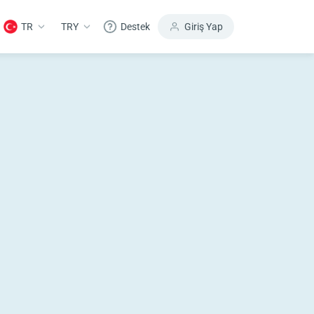
TR
TRY
Destek
Giriş Yap