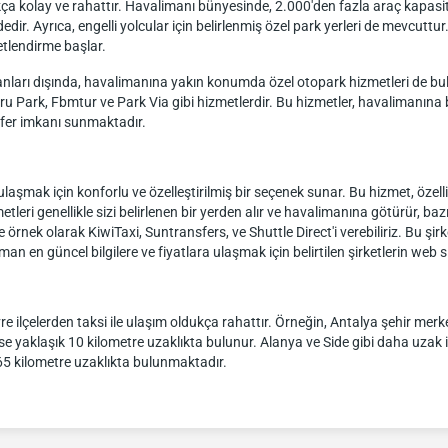
ça kolay ve rahattır. Havalimanı bünyesinde, 2.000'den fazla araç kapasite
. Ayrıca, engelli yolcular için belirlenmiş özel park yerleri de mevcuttur.
etlendirme başlar.
anları dışında, havalimanına yakın konumda özel otopark hizmetleri de b
u Park, Fbmtur ve Park Via gibi hizmetlerdir. Bu hizmetler, havalimanına
fer imkanı sunmaktadır.
ulaşmak için konforlu ve özelleştirilmiş bir seçenek sunar. Bu hizmet, özel
leri genellikle sizi belirlenen bir yerden alır ve havalimanına götürür, bazıl
örnek olarak KiwiTaxi, Suntransfers, ve Shuttle Direct'i verebiliriz. Bu şirket
 en güncel bilgilere ve fiyatlara ulaşmak için belirtilen şirketlerin web si
 ilçelerden taksi ile ulaşım oldukça rahattır. Örneğin, Antalya şehir mer
se yaklaşık 10 kilometre uzaklıkta bulunur. Alanya ve Side gibi daha uzak i
 65 kilometre uzaklıkta bulunmaktadır.