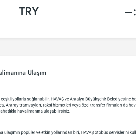
TRY
–
alimanına Ulaşım
itli yollarla sağlanabilir. HAVAŞ ve Antalya Büyükşehir Belediyesi'ne bağlı
, Antray tramvayları, taksi hizmetleri veya özel transfer firmaları da hava
rahatlıkla havalimanına ulaşabilirsiniz.
ulaşımın popüler ve etkin yollarından biri, HAVAŞ otobüs servislerini kull