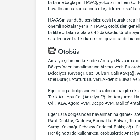
birbirine bağlayan HAVAŞ, yolcularına hem konfor
havalimanına zamanında ulaşabilmeniz sağlanı
HAVAŞ'ın sunduğu servisler, çeşitli duraklarda 
önemli noktalar yer alır. HAVAŞ otobüsleri genel
birlikte ortalama olarak 45 dakikadır. Unutmayı
saatlerini ve trafik durumunu göz önünde bulu
Otobüs
Antalya şehir merkezinden Antalya Havalimanı'na
Bölgesi'nden havalimanına hizmet verir. Bu otob
Belediyesi Kavşağı, Gazi Bulvarı, Çallı Kavşağı,
Otel Durağı, Atatürk Bulvarı, Akdeniz Bulvarı ve 
Eğer otogar bölgesinden havalimanına gitmek iste
Tarık Akıltopu Cd. (Antalya Eğitim Araştırma Has
Cd., İKEA, Agora AVM, Deepo AVM, Mall of Antalya
Eğer Lara bölgesinden havalimanına gitmek ister
Rauf Denktaş Caddesi, Barınaklar Bulvarı, Terr
Sampi Kavşağı, Cebesoy Caddesi, Balıkçıoğlu Cadd
Her üç hattı da kullanırken, otobüslerde Antalyak