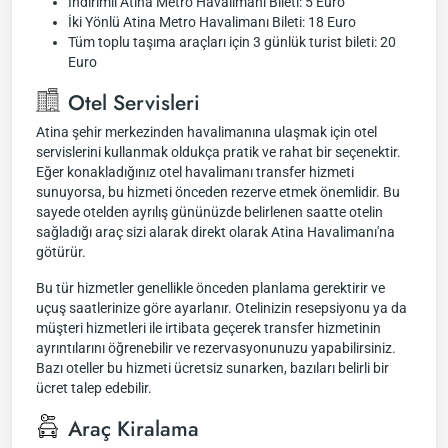
İndirimli Atina Metro Havalimanı Bileti: 5 Euro
İki Yönlü Atina Metro Havalimanı Bileti: 18 Euro
Tüm toplu taşıma araçları için 3 günlük turist bileti: 20
Euro
Otel Servisleri
Atina şehir merkezinden havalimanına ulaşmak için otel
servislerini kullanmak oldukça pratik ve rahat bir seçenektir.
Eğer konakladığınız otel havalimanı transfer hizmeti
sunuyorsa, bu hizmeti önceden rezerve etmek önemlidir. Bu
sayede otelden ayrılış gününüzde belirlenen saatte otelin
sağladığı araç sizi alarak direkt olarak Atina Havalimanı'na
götürür.
Bu tür hizmetler genellikle önceden planlama gerektirir ve
uçuş saatlerinize göre ayarlanır. Otelinizin resepsiyonu ya da
müşteri hizmetleri ile irtibata geçerek transfer hizmetinin
ayrıntılarını öğrenebilir ve rezervasyonunuzu yapabilirsiniz.
Bazı oteller bu hizmeti ücretsiz sunarken, bazıları belirli bir
ücret talep edebilir.
Araç Kiralama