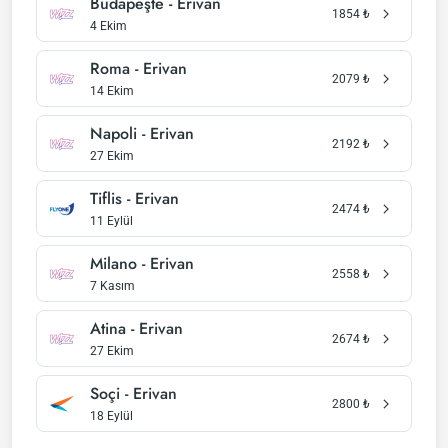
Budapeşte - Erivan
1854
₺
4 Ekim
Roma - Erivan
2079
₺
14 Ekim
Napoli - Erivan
2192
₺
27 Ekim
Tiflis - Erivan
2474
₺
11 Eylül
Milano - Erivan
2558
₺
7 Kasım
Atina - Erivan
2674
₺
27 Ekim
Soçi - Erivan
2800
₺
18 Eylül