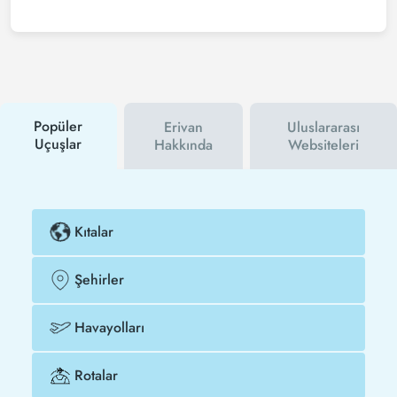
Ucuz Atina - Erivan uçak bileti satın almak için Tezfly
haber bültenine üye olabilir veya Tezfly sosyal
medya hesaplarını takip edebilirsiniz. Bu sayede
hem havayolu hem de Tezfly kampanyalarından ilk
siz haberdar olacaksınız. İndirim kuponu kullanarak
Atina - Erivan uçak biletinizi çok daha ucuza satın
alabilirsiniz.
Popüler
Erivan
Uluslararası
Uçuşlar
Hakkında
Websiteleri
Kıtalar
Şehirler
Havayolları
Rotalar