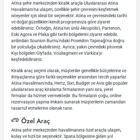
Atina şehir merkezinden kiralık araçla Uluslararası Atina
Havalimanı'na ulaşım, özellikle şehir çevresini keşfetmek
isteyenler için ideal bir seçenektir. Atina ve çevresindeki tarihi
ve doğal güzellikleri kendi programınıza göre ziyaret
edebilirsiniz. Örneğin, Atina'nın ünlü Akropolis'i, Partenon,
Eski Agora ve Plaka gibi tarihi bölgelerini ziyaret edebilir,
ardından Sounion Burnu'ndaki Poseidon Tapınağı'na doğru
bir yolculuğa çıkabilirsiniz. Ayrıca, yakın çevredeki pitoresk
Kıyı bölgeleri Glyfada, Vouliagmeni ve Varkiza'yı
keşfedebilirsiniz.
Kiralık araç seçimi olarak, müşteriler genellikle bütçelerine ve
ihtiyaçlarına göre farklı seçenekler arasından tercih yaparlar.
Atina Havalimanı'nda, Hertz, Sixt, Budget ve Avis gibi popüler
uluslararası araç kiralama firmalarının yanı sıra, yerel
firmalar da hizmet vermektedir. Bu firmaların çoğu, online
rezervasyon yapma imkanı sunarak müşterilerin zamandan
tasarruf etmelerine olanak tanır.
Özel Araç
Atina şehir merkezinden havalimanına özel araçla ulaşım,
kolay ve hızlı bir seçenektir. Spata bölgesine giden yol