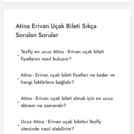
Atina Erivan Uçak Bileti Sıkça
Sorulan Sorular
Tezfly en ucuz Atina - Erivan uçak bileti
fiyatlarını nasıl buluyor?
Tezfly, en ucuz Atina - Erivan uçak bileti fiyatlarını
Atina - Erivan uçak bileti fiyatları ne kadar ve
bulmak için tur operatörleri, büyük rezervasyon
siteleri (konsolidatörler) ve yüzlerce havayolu
hangi faktörlere bağlıdır?
sitesini aramaktadır. Tezfly sitesinde yapacağın tek
Atina - Erivan uçak bileti fiyatları, havayolu şirketine,
bir aramada ile birçok tedarikçiyi arayarak ucuz
Atina - Erivan uçak bileti almak için en ucuz
seyahat tarihlerinize, bilet sınıfınıza ve rezervasyon
Atina - Erivan uçak biletlerini bulup karşılaştırabilir
yapılan döneme göre değişiklik gösterir. Erken
ve un uygun biletini seçebilirsin.
dönem ne zamandır?
rezervasyon yaparak ve promosyonları takip ederek
Atina - Erivan uçak bileti satın almak istiyorsanız
daha uygun fiyatlara bilet bulabilirsiniz.
Ucuz Atina - Erivan uçak biletini Tezfly
rezervasyonuzu son dakikaya bırakmayın. Atina -
Erivan uçak biletinizi en az 2 hafta önceden satın
sitesinde nasıl alabilirim?
alırsanız çok daha ucuza uçarsınız.