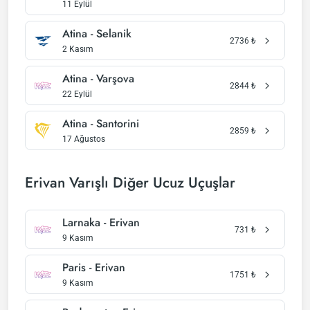
11 Eylül
Atina - Selanik
2736
₺
2 Kasım
Atina - Varşova
2844
₺
22 Eylül
Atina - Santorini
2859
₺
17 Ağustos
Erivan Varışlı Diğer Ucuz Uçuşlar
Larnaka - Erivan
731
₺
9 Kasım
Paris - Erivan
1751
₺
9 Kasım