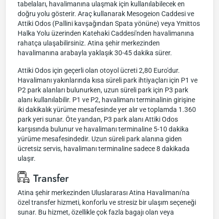
tabelaları, havalimanına ulaşmak için kullanılabilecek en
doğru yolu gösterir. Araç kullanarak Mesogeion Caddesi ve
Attiki Odos (Pallini kavşağından Spata yönüne) veya Ymittos
Halka Yolu üzerinden Katehaki Caddesi'nden havalimanına
rahatça ulaşabilirsiniz. Atina şehir merkezinden
havalimanına arabayla yaklaşık 30-45 dakika sürer.
Attiki Odos için geçerli olan otoyol ücreti 2,80 Euro'dur.
Havalimanı yakınlarında kısa süreli park ihtiyaçları için P1 ve
P2 park alanları bulunurken, uzun süreli park için P3 park
alanı kullanılabilir. P1 ve P2, havalimanı terminalinin girişine
iki dakikalık yürüme mesafesinde yer alır ve toplamda 1.360
park yeri sunar. Öte yandan, P3 park alanı Attiki Odos
karşısında bulunur ve havalimanı terminaline 5-10 dakika
yürüme mesafesindedir. Uzun süreli park alanına giden
ücretsiz servis, havalimanı terminaline sadece 8 dakikada
ulaşır.
Transfer
Atina şehir merkezinden Uluslararası Atina Havalimanı'na
özel transfer hizmeti, konforlu ve stresiz bir ulaşım seçeneği
sunar. Bu hizmet, özellikle çok fazla bagajı olan veya