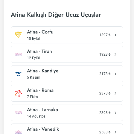
Atina Kalkışlı Diğer Ucuz Uçuşlar
Atina - Corfu
1397
₺
18 Eylül
Atina - Tiran
1923
₺
12 Eylül
Atina - Kandiye
2173
₺
5 Kasım
Atina - Roma
2373
₺
7 Ekim
Atina - Larnaka
2398
₺
14 Ağustos
Atina - Venedik
2583
₺