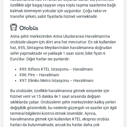
özellikle ağır bagaj taşıyan veya toplu taşıma saatlerine bağlı
kalmak istemeyen yolcular için uygundur. Çoğu taksi ve
transfer şirketi, sabit fiyatlarla hizmet vermektedir.
Otobüs
Atina şehir merkezinden Atina Uluslararası Havalimanı'na
otobüsle ulaşım için dört ana hat mevcuttur. En sık kullanılan
hat, X95, Sintagma Meydanı'ndan havalimanına doğrudan
sefer yapmaktadır ve yaklaşık 1 saat sürer, bilet fiyatı 6
Euro'dur. Diğer hatlar ise şunlardır:
X93: Kifisos KTEL İstasyonu – Havalimanı
X96: Pire – Havalimanı
X97: Eliniko Metro İstasyonu – Havalimanı
Bu otobüsler, özellikle havalimanına gitmek isteyenler için
hizmet verir ve 15 dakika ile 1 saat arasında değişen
sıklıklarda çalışır. Otobüslerin şehir merkezinden kalkış yerleri
değişiklik gösterebilir, bu nedenle güzergah ve saatler için ilgili
terminal bilgilerini kontrol etmek önemlidir. Ayrıca,
havalimanına gitmek için kullanılan KTEL ekspres otobüs
hatları da bulunmaktadır, ancak bu hatlar daha çok