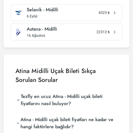
Selanik - Midilli
4325
₺
6 Eylül
Astana - Midilli
22312
₺
16 Ağustos
Atina Midilli Uçak Bileti Sıkça
Sorulan Sorular
Tezfly en ucuz Atina - Midilli uçak bileti
fiyatlarını nasıl buluyor?
Tezfly, en ucuz Atina - Midilli uçak bileti fiyatlarını
Atina - Midilli uçak bileti fiyatları ne kadar ve
bulmak için tur operatörleri, büyük rezervasyon
siteleri (konsolidatörler) ve yüzlerce havayolu
hangi faktörlere bağlıdır?
sitesini aramaktadır. Tezfly sitesinde yapacağın tek