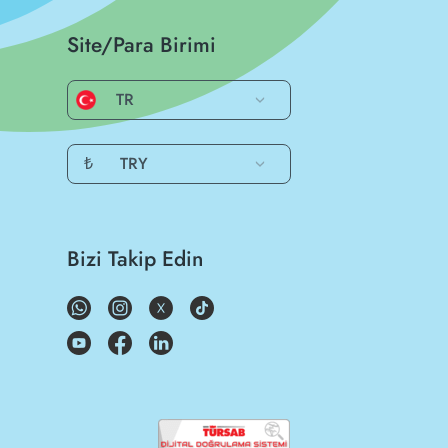
Site/Para Birimi
TR
₺
TRY
Bizi Takip Edin