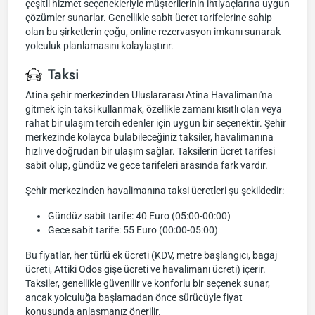
çeşitli hizmet seçenekleriyle müşterilerinin ihtiyaçlarına uygun
çözümler sunarlar. Genellikle sabit ücret tarifelerine sahip
olan bu şirketlerin çoğu, online rezervasyon imkanı sunarak
yolculuk planlamasını kolaylaştırır.
Taksi
Atina şehir merkezinden Uluslararası Atina Havalimanı'na
gitmek için taksi kullanmak, özellikle zamanı kısıtlı olan veya
rahat bir ulaşım tercih edenler için uygun bir seçenektir. Şehir
merkezinde kolayca bulabileceğiniz taksiler, havalimanına
hızlı ve doğrudan bir ulaşım sağlar. Taksilerin ücret tarifesi
sabit olup, gündüz ve gece tarifeleri arasında fark vardır.
Şehir merkezinden havalimanına taksi ücretleri şu şekildedir:
Gündüz sabit tarife: 40 Euro (05:00-00:00)
Gece sabit tarife: 55 Euro (00:00-05:00)
Bu fiyatlar, her türlü ek ücreti (KDV, metre başlangıcı, bagaj
ücreti, Attiki Odos gişe ücreti ve havalimanı ücreti) içerir.
Taksiler, genellikle güvenilir ve konforlu bir seçenek sunar,
ancak yolculuğa başlamadan önce sürücüyle fiyat
konusunda anlaşmanız önerilir.