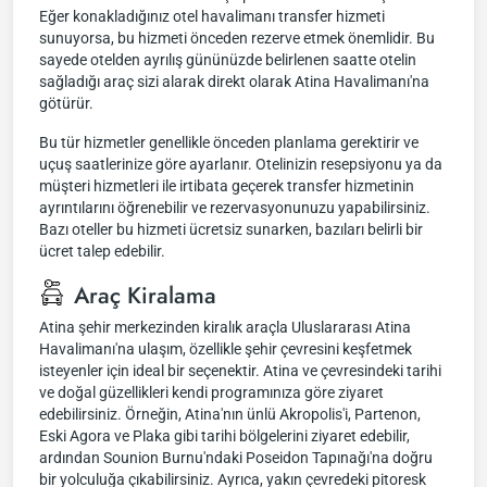
Eğer konakladığınız otel havalimanı transfer hizmeti
sunuyorsa, bu hizmeti önceden rezerve etmek önemlidir. Bu
sayede otelden ayrılış gününüzde belirlenen saatte otelin
sağladığı araç sizi alarak direkt olarak Atina Havalimanı'na
götürür.
Bu tür hizmetler genellikle önceden planlama gerektirir ve
uçuş saatlerinize göre ayarlanır. Otelinizin resepsiyonu ya da
müşteri hizmetleri ile irtibata geçerek transfer hizmetinin
ayrıntılarını öğrenebilir ve rezervasyonunuzu yapabilirsiniz.
Bazı oteller bu hizmeti ücretsiz sunarken, bazıları belirli bir
ücret talep edebilir.
Araç Kiralama
Atina şehir merkezinden kiralık araçla Uluslararası Atina
Havalimanı'na ulaşım, özellikle şehir çevresini keşfetmek
isteyenler için ideal bir seçenektir. Atina ve çevresindeki tarihi
ve doğal güzellikleri kendi programınıza göre ziyaret
edebilirsiniz. Örneğin, Atina'nın ünlü Akropolis'i, Partenon,
Eski Agora ve Plaka gibi tarihi bölgelerini ziyaret edebilir,
ardından Sounion Burnu'ndaki Poseidon Tapınağı'na doğru
bir yolculuğa çıkabilirsiniz. Ayrıca, yakın çevredeki pitoresk