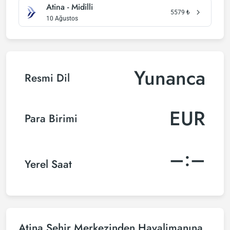
Atina - Midilli
5579
₺
10 Ağustos
Yunanca
Resmi Dil
EUR
Para Birimi
–:–
Yerel Saat
Atina Şehir Merkezinden Havalimanına