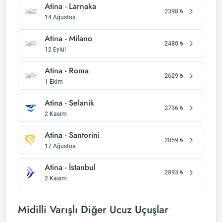
Atina - Larnaka
2398
₺
14 Ağustos
Atina - Milano
2480
₺
12 Eylül
Atina - Roma
2629
₺
1 Ekim
Atina - Selanik
2736
₺
2 Kasım
Atina - Santorini
2859
₺
17 Ağustos
Atina - İstanbul
2893
₺
2 Kasım
Midilli Varışlı Diğer Ucuz Uçuşlar