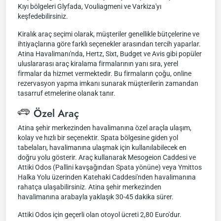
Kıyı bölgeleri Glyfada, Vouliagmeni ve Varkiza'yı
keşfedebilirsiniz.
Kiralık araç seçimi olarak, müşteriler genellikle bütçelerine ve
ihtiyaçlarına göre farklı seçenekler arasından tercih yaparlar.
Atina Havalimanı'nda, Hertz, Sixt, Budget ve Avis gibi popüler
uluslararası araç kiralama firmalarının yanı sıra, yerel
firmalar da hizmet vermektedir. Bu firmaların çoğu, online
rezervasyon yapma imkanı sunarak müşterilerin zamandan
tasarruf etmelerine olanak tanır.
Özel Araç
Atina şehir merkezinden havalimanına özel araçla ulaşım,
kolay ve hızlı bir seçenektir. Spata bölgesine giden yol
tabelaları, havalimanına ulaşmak için kullanılabilecek en
doğru yolu gösterir. Araç kullanarak Mesogeion Caddesi ve
Attiki Odos (Pallini kavşağından Spata yönüne) veya Ymittos
Halka Yolu üzerinden Katehaki Caddesi'nden havalimanına
rahatça ulaşabilirsiniz. Atina şehir merkezinden
havalimanına arabayla yaklaşık 30-45 dakika sürer.
Attiki Odos için geçerli olan otoyol ücreti 2,80 Euro'dur.