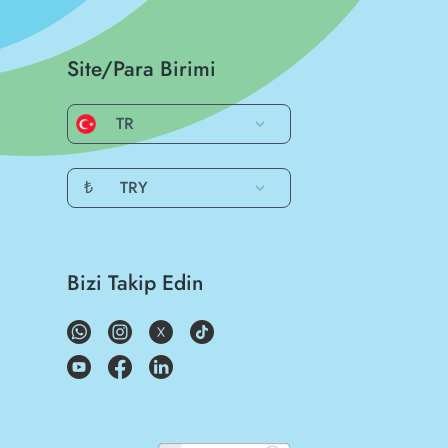
Site/Para Birimi
TR
₺
TRY
Bizi Takip Edin