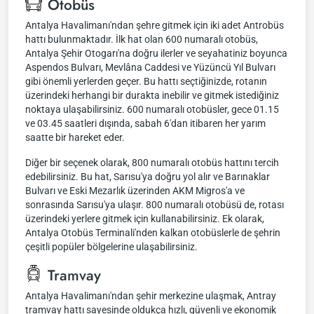
Otobüs
Antalya Havalimanı'ndan şehre gitmek için iki adet Antrobüs
hattı bulunmaktadır. İlk hat olan 600 numaralı otobüs,
Antalya Şehir Otogarı'na doğru ilerler ve seyahatiniz boyunca
Aspendos Bulvarı, Mevlâna Caddesi ve Yüzüncü Yıl Bulvarı
gibi önemli yerlerden geçer. Bu hattı seçtiğinizde, rotanın
üzerindeki herhangi bir durakta inebilir ve gitmek istediğiniz
noktaya ulaşabilirsiniz. 600 numaralı otobüsler, gece 01.15
ve 03.45 saatleri dışında, sabah 6'dan itibaren her yarım
saatte bir hareket eder.
Diğer bir seçenek olarak, 800 numaralı otobüs hattını tercih
edebilirsiniz. Bu hat, Sarısu'ya doğru yol alır ve Barınaklar
Bulvarı ve Eski Mezarlık üzerinden AKM Migros'a ve
sonrasında Sarısu'ya ulaşır. 800 numaralı otobüsü de, rotası
üzerindeki yerlere gitmek için kullanabilirsiniz. Ek olarak,
Antalya Otobüs Terminali'nden kalkan otobüslerle de şehrin
çeşitli popüler bölgelerine ulaşabilirsiniz.
Tramvay
Antalya Havalimanı'ndan şehir merkezine ulaşmak, Antray
tramvay hattı sayesinde oldukça hızlı, güvenli ve ekonomik