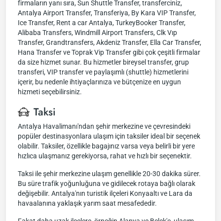
firmaların yanı sıra, Sun Shuttle Transfer, transferciniz,
Antalya Airport Transfer, Transferiya, By Kara VIP Transfer,
Ice Transfer, Rent a car Antalya, TurkeyBooker Transfer,
Alibaba Transfers, Windmill Airport Transfers, Clk Vıp
Transfer, Grandtransfers, Akdeniz Transfer, Ella Car Transfer,
Hana Transfer ve Toprak Vip Transfer gibi çok çeşitli firmalar
da size hizmet sunar. Bu hizmetler bireysel transfer, grup
transferi, VIP transfer ve paylaşımlı (shuttle) hizmetlerini
içerir, bu nedenle ihtiyaçlarınıza ve bütçenize en uygun
hizmeti seçebilirsiniz.
Taksi
Antalya Havalimanı'ndan şehir merkezine ve çevresindeki
popüler destinasyonlara ulaşım için taksiler ideal bir seçenek
olabilir. Taksiler, özellikle bagajınız varsa veya belirli bir yere
hızlıca ulaşmanız gerekiyorsa, rahat ve hızlı bir seçenektir.
Taksi ile şehir merkezine ulaşım genellikle 20-30 dakika sürer.
Bu süre trafik yoğunluğuna ve gidilecek rotaya bağlı olarak
değişebilir. Antalya'nın turistik ilçeleri Konyaaltı ve Lara da
havaalanına yaklaşık yarım saat mesafededir.