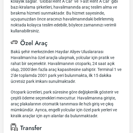
kolaylık sağlar. "Global Rent A Car" ve "Fast Rent A Car" gibi
bazı kiralama şirketleri, havalimanında araç teslim alma ve
bırakma hizmeti sunmaktadır. Bu hizmet sayesinde,
uçuşunuzdan önce aracınızı havalimanındaki belirlenmiş
noktada kolayca teslim edebilir, böylece zamanınızı verimli
kullanabilirsiniz.
Özel Araç
Bakü şehir merkezinden Haydar Aliyev Uluslararası
Havalimanı'na özel araçla ulaşmak, yolcular için pratik ve
rahat bir seçenektir. Havalimanının otoparkı, 24 saat açık
olup, 2000'den fazla araç kapasitesine sahiptir. Terminal 1 ve
2'de toplamda 2001 park yeri bulunmakta, ilk 15 dakika
ücretsiz park imkanı sunulmaktadır.
Otopark ücretleri, park süresine göre değişkenlik gösterir ve
çeşitli ödeme seçenekleri mevcuttur. Havalimanına girişte,
araç plakalarının otomatik tanınması ile hızlı giriş ve çıkış
mümkündür. Ayrıca, engelli yolcular için özel park yerleri ve
kiralık araçlar için ayrı alanlar da bulunmaktadır.
Transfer