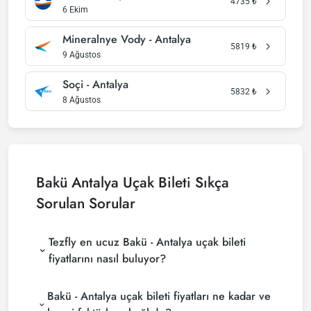
4735
₺
6 Ekim
Mineralnye Vody - Antalya
5819
₺
9 Ağustos
Soçi - Antalya
5832
₺
8 Ağustos
Bakü Antalya Uçak Bileti Sıkça
Sorulan Sorular
Tezfly en ucuz Bakü - Antalya uçak bileti
fiyatlarını nasıl buluyor?
Tezfly, en ucuz Bakü - Antalya uçak bileti fiyatlarını
Bakü - Antalya uçak bileti fiyatları ne kadar ve
bulmak için tur operatörleri, büyük rezervasyon
siteleri (konsolidatörler) ve yüzlerce havayolu