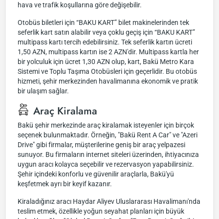
hava ve trafik koşullarına göre değişebilir.
Otobüs biletleri için “BAKU KART” bilet makinelerinden tek
seferlik kart satın alabilir veya çoklu geçiş için “BAKU KART”
multipass kartı tercih edebilirsiniz. Tek seferlik kartın ücreti
1,50 AZN, multipass kartın ise 2 AZN'dir. Multipass kartla her
bir yolculuk için ücret 1,30 AZN olup, kart, Bakü Metro Kara
Sistemi ve Toplu Taşıma Otobüsleri için geçerlidir. Bu otobüs
hizmeti, şehir merkezinden havalimanına ekonomik ve pratik
bir ulaşım sağlar.
Araç Kiralama
Bakü şehir merkezinde araç kiralamak isteyenler için birçok
seçenek bulunmaktadır. Örneğin, "Bakü Rent A Car" ve "Azeri
Drive" gibi firmalar, müşterilerine geniş bir araç yelpazesi
sunuyor. Bu firmaların internet siteleri üzerinden, ihtiyacınıza
uygun aracı kolayca seçebilir ve rezervasyon yapabilirsiniz.
Şehir içindeki konforlu ve güvenilir araçlarla, Bakü'yü
keşfetmek ayrı bir keyif kazanır.
Kiraladığınız aracı Haydar Aliyev Uluslararası Havalimanı'nda
teslim etmek, özellikle yoğun seyahat planları için büyük