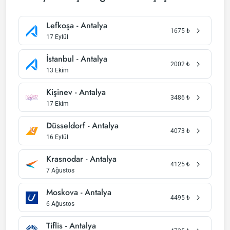
Lefkoşa - Antalya
1675
₺
17 Eylül
İstanbul - Antalya
2002
₺
13 Ekim
Kişinev - Antalya
3486
₺
17 Ekim
Düsseldorf - Antalya
4073
₺
16 Eylül
Krasnodar - Antalya
4125
₺
7 Ağustos
Moskova - Antalya
4495
₺
6 Ağustos
Tiflis - Antalya