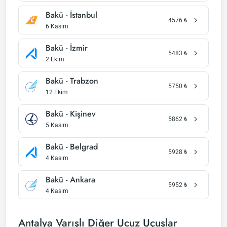
Bakü - İstanbul
4576
₺
6 Kasım
Bakü - İzmir
5483
₺
2 Ekim
Bakü - Trabzon
5750
₺
12 Ekim
Bakü - Kişinev
5862
₺
5 Kasım
Bakü - Belgrad
5928
₺
4 Kasım
Bakü - Ankara
5952
₺
4 Kasım
Antalya Varışlı Diğer Ucuz Uçuşlar