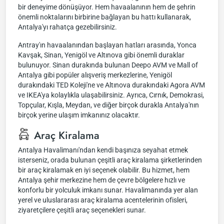
bir deneyime dönüşüyor. Hem havaalanının hem de şehrin
önemli noktalarını birbirine bağlayan bu hattı kullanarak,
Antalya'yı rahatça gezebilirsiniz.
Antray'ın havaalanından başlayan hatları arasında, Yonca
Kavşak, Sinan, Yenigöl ve Altınova gibi önemli duraklar
bulunuyor. Sinan durakında bulunan Deepo AVM ve Mall of
Antalya gibi popüler alışveriş merkezlerine, Yenigöl
durakındaki TED Koleji'ne ve Altınova durakındaki Agora AVM
ve IKEA'ya kolaylıkla ulaşabilirsiniz. Ayrıca, Cırnık, Demokrasi,
Topçular, Kışla, Meydan, ve diğer birçok durakla Antalya'nın
birçok yerine ulaşım imkanınız olacaktır.
Araç Kiralama
Antalya Havalimanı'ndan kendi başınıza seyahat etmek
isterseniz, orada bulunan çeşitli araç kiralama şirketlerinden
bir araç kiralamak en iyi seçenek olabilir. Bu hizmet, hem
Antalya şehir merkezine hem de çevre bölgelere hızlı ve
konforlu bir yolculuk imkanı sunar. Havalimanında yer alan
yerel ve uluslararası araç kiralama acentelerinin ofisleri,
ziyaretçilere çeşitli araç seçenekleri sunar.