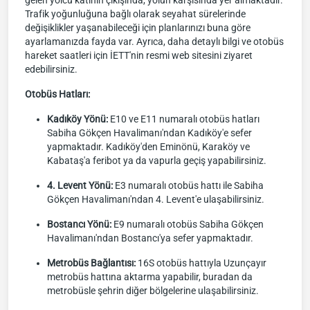
gelen yolcu katının çıkışında, yolun karşısında yer almaktadır.
Trafik yoğunluğuna bağlı olarak seyahat sürelerinde
değişiklikler yaşanabileceği için planlarınızı buna göre
ayarlamanızda fayda var. Ayrıca, daha detaylı bilgi ve otobüs
hareket saatleri için İETT'nin resmi web sitesini ziyaret
edebilirsiniz.
Otobüs Hatları:
Kadıköy Yönü:
E10 ve E11 numaralı otobüs hatları
Sabiha Gökçen Havalimanı'ndan Kadıköy'e sefer
yapmaktadır. Kadıköy'den Eminönü, Karaköy ve
Kabataş'a feribot ya da vapurla geçiş yapabilirsiniz.
4. Levent Yönü:
E3 numaralı otobüs hattı ile Sabiha
Gökçen Havalimanı'ndan 4. Levent'e ulaşabilirsiniz.
Bostancı Yönü:
E9 numaralı otobüs Sabiha Gökçen
Havalimanı'ndan Bostancı'ya sefer yapmaktadır.
Metrobüs Bağlantısı:
16S otobüs hattıyla Uzunçayır
metrobüs hattına aktarma yapabilir, buradan da
metrobüsle şehrin diğer bölgelerine ulaşabilirsiniz.