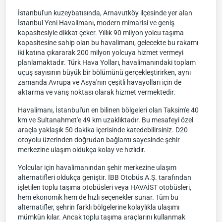
İstanbul'un kuzeybatısında, Arnavutköy ilçesinde yer alan
İstanbul Yeni Havalimanı, modern mimarisi ve geniş
kapasitesiyle dikkat çeker. Yıllık 90 milyon yolcu taşıma
kapasitesine sahip olan bu havalimanı, gelecekte bu rakamı
iki katına çıkararak 200 milyon yolcuya hizmet vermeyi
planlamaktadır. Türk Hava Yolları, havalimanındaki toplam
uçuş sayısının büyük bir bölümünü gerçekleştirirken, aynı
zamanda Avrupa ve Asya'nın çeşitli havayolları için de
aktarma ve varış noktası olarak hizmet vermektedir.
Havalimanı, İstanbul'un en bilinen bölgeleri olan Taksim'e 40
km ve Sultanahmet'e 49 km uzaklıktadır. Bu mesafeyi özel
araçla yaklaşık 50 dakika içerisinde katedebilirsiniz. D20
otoyolu üzerinden doğrudan bağlantı sayesinde şehir
merkezine ulaşım oldukça kolay ve hızlıdır.
Yolcular için havalimanından şehir merkezine ulaşım
alternatifleri oldukça geniştir. İBB Otobüs A.Ş. tarafından
işletilen toplu taşıma otobüsleri veya HAVAİST otobüsleri,
hem ekonomik hem de hızlı seçenekler sunar. Tüm bu
alternatifler, şehrin farklı bölgelerine kolaylıkla ulaşımı
mümkün kılar. Ancak toplu taşıma araçlarını kullanmak