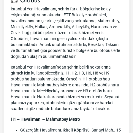
Otobüs
İstanbul Yeni Havalimanı, şehrin farklı bölgelerine kolay
erişim olanağı sunmaktadır. İETT Belediye otobüsleri,
havalimanından şehrin çeşitli varış noktalarına, Mahmutbey,
Mecidiyeköy, Halkalı, Arnavutköy, Alibeyköy, Hacıosman ve
Cevizlibağ gibi bölgelere düzenli olarak hizmet verir.
Otobüsler, havalimanının gelen yolcu katındaki çıkışta
bulunmaktadır. Ancak unutulmamalıdır ki, Beşiktaş, Taksim
ve Sultanahmet gibi popüler turistik bölgelere bu otobüslerle
doğrudan ulaşım bulunmamaktadır.
İstanbul Yeni Havalimanı'ndan şehrin belirli noktalarına
gitmek için kullanabileceğiniz H1, H2, H3, H6, H8 ve H9
otobüs hatları bulunmaktadır. Örneğin, H1 otobüs hattı
Havalimanı ile Mahmutbey Metro arasında, H2 otobüs hattı
Havalimanı ile Mecidiyeköy arasında ve H3 otobüs hattı
Havalimanı ile Halkalı arasında hizmet vermektedir. Seyahat
planınızı yaparken, otobüslerin güzergâhlarını ve hareket
saatlerini göz önünde bulundurmanız faydalı olacaktır.
H1 – Havalimanı – Mahmutbey Metro
Güzergâh: Havalimanı, İkitelli Köprüsü, Sanayi Mah., 15