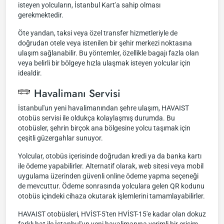
isteyen yolcuların, İstanbul Kart'a sahip olması
gerekmektedir.
Öte yandan, taksi veya özel transfer hizmetleriyle de
doğrudan otele veya istenilen bir şehir merkezi noktasına
ulaşım sağlanabilir. Bu yöntemler, özellikle bagajı fazla olan
veya belirli bir bölgeye hızla ulaşmak isteyen yolcular için
idealdir.
Havalimanı Servisi
İstanbul'un yeni havalimanından şehre ulaşım, HAVAIST
otobüs servisi ile oldukça kolaylaşmış durumda. Bu
otobüsler, şehrin birçok ana bölgesine yolcu taşımak için
çeşitli güzergahlar sunuyor.
Yolcular, otobüs içerisinde doğrudan kredi ya da banka kartı
ile ödeme yapabilirler. Alternatif olarak, web sitesi veya mobil
uygulama üzerinden güvenli online ödeme yapma seçeneği
de mevcuttur. Ödeme sonrasında yolculara gelen QR kodunu
otobüs içindeki cihaza okutarak işlemlerini tamamlayabilirler.
HAVAIST otobüsleri, HVİST-5'ten HVİST-15'e kadar olan dokuz