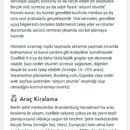
servisiyle ulaşım, konforlu ve sık tercih edilen bir seçenektir.
Birçok otel, ücretsiz ya da sabit fiyatlı “airport shuttle”
hizmeti sunar; bu hizmet genellikle konforlu minibüs ya da
orta sınıf arabalarla gerçekleştirilir. Otel servisleri, genellikle
uçuş bilgilerinizi önceden bildirmenizi talep eder ve rötarlar
durumunda sürücü terminal çıkışında sizi karşılamaya
hazırdır .
Hizmetin avantajı, toplu taşımada aktarma yapmak zorunda
kalmamanız ve bavul yardımı gibi kolaylıklar sunulmasıdır.
Özellikle 3-4 ya da daha fazla kişilik gruplar için ekonomik
olabilir; bazı oteller shuttle’ı ücretsiz sağlarken, diğerleri
düşük bir ücret talep edebilir (örneğin 10–20 € arası).
Seyahatinizi planlarken, Booking.com, Expedia veya otelin
web sayfası üzerinden “airport shuttle” seçeneği olup
olmadığını kontrol etmeyi öneririz.
Araç Kiralama
Berlin şehir merkezinden Brandenburg Havalimanı’na araç
kiralama ile ulaşım, özellikle valiziniz çoksa ya da çevre keşfi
planlıyorsanız oldukça uygun bir tercihtir. Şehir merkezindeki
birçok firma (örneğin Sixt, Hertz, Europcar) hem alma hem