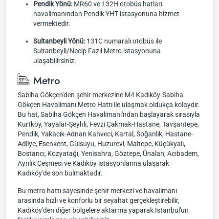
Pendik Yönü:
MR60 ve 132H otobüs hatları
havalimanından Pendik YHT istasyonuna hizmet
vermektedir.
Sultanbeyli Yönü:
131C numaralı otobüs ile
Sultanbeyli/Necip Fazıl Metro istasyonuna
ulaşabilirsiniz.
Metro
Sabiha Gökçen'den şehir merkezine M4 Kadıköy-Sabiha
Gökçen Havalimanı Metro Hattı ile ulaşmak oldukça kolaydır.
Bu hat, Sabiha Gökçen Havalimanı'ndan başlayarak sırasıyla
Kurtköy, Yayalar-Şeyhli, Fevzi Çakmak-Hastane, Tavşantepe,
Pendik, Yakacık-Adnan Kahveci, Kartal, Soğanlık, Hastane-
Adliye, Esenkent, Gülsuyu, Huzurevi, Maltepe, Küçükyalı,
Bostancı, Kozyatağı, Yenisahra, Göztepe, Ünalan, Acıbadem,
Ayrılık Çeşmesi ve Kadıköy istasyonlarına ulaşarak
Kadıköy'de son bulmaktadır.
Bu metro hattı sayesinde şehir merkezi ve havalimanı
arasında hızlı ve konforlu bir seyahat gerçekleştirebilir,
Kadıköy'den diğer bölgelere aktarma yaparak İstanbul'un