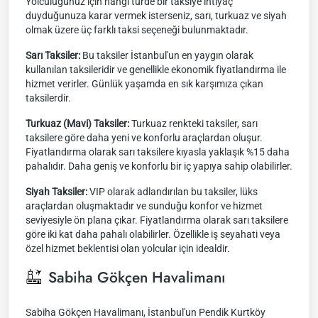
Yolculuğunuz için hangi türde bir taksiye ihtiyaç
duyduğunuza karar vermek isterseniz, sarı, turkuaz ve siyah
olmak üzere üç farklı taksi seçeneği bulunmaktadır.
Sarı Taksiler:
Bu taksiler İstanbul'un en yaygın olarak
kullanılan taksileridir ve genellikle ekonomik fiyatlandırma ile
hizmet verirler. Günlük yaşamda en sık karşımıza çıkan
taksilerdir.
Turkuaz (Mavi) Taksiler:
Turkuaz renkteki taksiler, sarı
taksilere göre daha yeni ve konforlu araçlardan oluşur.
Fiyatlandırma olarak sarı taksilere kıyasla yaklaşık %15 daha
pahalıdır. Daha geniş ve konforlu bir iç yapıya sahip olabilirler.
Siyah Taksiler:
VIP olarak adlandırılan bu taksiler, lüks
araçlardan oluşmaktadır ve sunduğu konfor ve hizmet
seviyesiyle ön plana çıkar. Fiyatlandırma olarak sarı taksilere
göre iki kat daha pahalı olabilirler. Özellikle iş seyahati veya
özel hizmet beklentisi olan yolcular için idealdir.
Sabiha Gökçen Havalimanı
Sabiha Gökçen Havalimanı, İstanbul'un Pendik Kurtköy