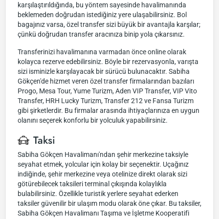
karşılaştırıldığında, bu yöntem sayesinde havalimanında
beklemeden doğrudan istediğiniz yere ulaşabilirsiniz. Bol
bagajınız varsa, özel transfer sizi büyük bir avantajla karşılar;
çünkü doğrudan transfer aracınıza binip yola çıkarsınız.
Transferinizi havalimanına varmadan önce online olarak
kolayca rezerve edebilirsiniz. Böyle bir rezervasyonla, varışta
sizi isminizle karşılayacak bir sürücü bulunacaktır. Sabiha
Gökçen'de hizmet veren özel transfer firmalarından bazıları
Progo, Mesa Tour, Yume Turizm, Aden VIP Transfer, VIP Vito
Transfer, HRH Lucky Turizm, Transfer 212 ve Fansa Turizm
gibi şirketlerdir. Bu firmalar arasında ihtiyaçlarınıza en uygun
olanını seçerek konforlu bir yolculuk yapabilirsiniz.
Taksi
Sabiha Gökçen Havalimanı'ndan şehir merkezine taksiyle
seyahat etmek, yolcular için kolay bir seçenektir. Uçağınız
indiğinde, şehir merkezine veya otelinize direkt olarak sizi
götürebilecek taksileri terminal çıkışında kolaylıkla
bulabilirsiniz. Özellikle turistik yerlere seyahat ederken
taksiler güvenilir bir ulaşım modu olarak öne çıkar. Bu taksiler,
Sabiha Gökçen Havalimanı Taşıma ve İşletme Kooperatifi