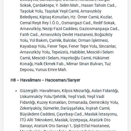
Sokak, Çardaktepe, Y. Selim Mah., Hasan Tahsin Cad.,
Taşoluk Yolu, Taşoluk Yeşil Camii, Arnavutköy
Belediyesi, Kiptaş Konutları, Hz. Ömer Camii, Kozlar,
Cemal Reşit Rey İ.Ö.O., Osmangazi Cad., Redif Sokak,
Arnavutköy, Nezip Fazıl Caddesi, Gaziosmanpaşa Cad.,
Fatih Cad., Arnavutköy Devlet Hastanesi, Boğazköy
Yolu, Yol Bakım, Çamlık, Balcılar, Orman İşletmesi,
Kayabaşı Yolu, Fener Tepe, Fener Tepe Yolu, Sincanlar,
Arnavutköy Yolu, Tepeüstü, Habibler, Mescid-i Selam
Camii, Mescid-i Selam, Hayırlıoğlu Camii, Hükümet
Konağı, Halk Ekmek Fab., Mimar Sinan Bulvarı, Tuz
Deposu, Yunus Emre Mah.
H8 – Havalimanı – Hacıosman/Sarıyer
Güzergâh: Havalimanı, Kilyos Mezarlığı, Aslan Fidanlığı,
Uskumruköy Yolu/Şehitlik, Yeşil Vadi, Yeşil Vadi
Fidanlığı, Kuzey Konakları, Ormanada, Demirciköy Yolu,
Zekeriyaköy, Sümerler, Darüşşafaka, İnşirah Camii,
Büyükdere Caddesi, Çayırbaşı Cad., Maslak İstasyonu,
İTÜ ARI Teknokent, Maslak, İzzetpaşa, Atatürk Oto
Sanayi, Atatürk Oto Sanayi 1, Şişli Etfal Hastanesi,