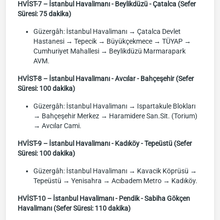
HVİST-7 – İstanbul Havalimanı - Beylikdüzü - Çatalca (Sefer
Süresi: 75 dakika)
Güzergâh: İstanbul Havalimanı → Çatalca Devlet
Hastanesi → Tepecik → Büyükçekmece → TÜYAP →
Cumhuriyet Mahallesi → Beylikdüzü Marmarapark
AVM.
HVİST-8 – İstanbul Havalimanı - Avcılar - Bahçeşehir (Sefer
Süresi: 100 dakika)
Güzergâh: İstanbul Havalimanı → Ispartakule Blokları
→ Bahçeşehir Merkez → Haramidere San.Sit. (Torium)
→ Avcılar Cami.
HVİST-9 – İstanbul Havalimanı - Kadıköy - Tepeüstü (Sefer
Süresi: 100 dakika)
Güzergâh: İstanbul Havalimanı → Kavacik Köprüsü →
Tepeüstü → Yenisahra → Acıbadem Metro → Kadıköy.
HVİST-10 – İstanbul Havalimanı - Pendik - Sabiha Gökçen
Havalimanı (Sefer Süresi: 110 dakika)