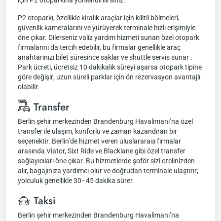
için P2 otoparkına yönlendirilirsiniz.
P2 otoparkı, özellikle kiralık araçlar için kilitli bölmeleri,
güvenlik kameralarını ve yürüyerek terminale hızlı erişimiyle
öne çıkar. Dilerseniz valiz yardım hizmeti sunan özel otopark
firmalarını da tercih edebilir, bu firmalar genellikle araç
anahtarınızı bilet süresince saklar ve shuttle servis sunar .
Park ücreti, ücretsiz 10 dakikalık süreyi aşarsa otopark tipine
göre değişir; uzun süreli parklar için ön rezervasyon avantajlı
olabilir.
Transfer
Berlin şehir merkezinden Brandenburg Havalimanı’na özel
transfer ile ulaşım, konforlu ve zaman kazandıran bir
seçenektir. Berlin’de hizmet veren uluslararası firmalar
arasında Viator, Sixt Ride ve Blacklane gibi özel transfer
sağlayıcıları öne çıkar. Bu hizmetlerde şoför sizi otelinizden
alır, bagajınıza yardımcı olur ve doğrudan terminale ulaştırır;
yolculuk genellikle 30–45 dakika sürer.
Taksi
Berlin şehir merkezinden Brandenburg Havalimanı’na