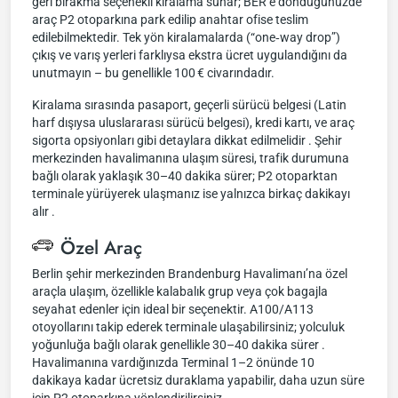
geri bırakma seçenekli kiralama sunar; BER’e döndüğünüzde
araç P2 otoparkına park edilip anahtar ofise teslim
edilebilmektedir. Tek yön kiralamalarda (“one‑way drop”)
çıkış ve varış yerleri farklıysa ekstra ücret uygulandığını da
unutmayın – bu genellikle 100 € civarındadır.
Kiralama sırasında pasaport, geçerli sürücü belgesi (Latin
harf dışıysa uluslararası sürücü belgesi), kredi kartı, ve araç
sigorta opsiyonları gibi detaylara dikkat edilmelidir . Şehir
merkezinden havalimanına ulaşım süresi, trafik durumuna
bağlı olarak yaklaşık 30–40 dakika sürer; P2 otoparktan
terminale yürüyerek ulaşmanız ise yalnızca birkaç dakikayı
alır .
Özel Araç
Berlin şehir merkezinden Brandenburg Havalimanı’na özel
araçla ulaşım, özellikle kalabalık grup veya çok bagajla
seyahat edenler için ideal bir seçenektir. A100/A113
otoyollarını takip ederek terminale ulaşabilirsiniz; yolculuk
yoğunluğa bağlı olarak genellikle 30–40 dakika sürer .
Havalimanına vardığınızda Terminal 1–2 önünde 10
dakikaya kadar ücretsiz duraklama yapabilir, daha uzun süre