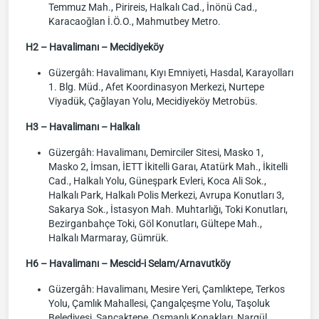
Temmuz Mah., Pirireis, Halkalı Cad., İnönü Cad.,
Karacaoğlan İ.Ö.O., Mahmutbey Metro.
H2 – Havalimanı – Mecidiyeköy
Güzergâh: Havalimanı, Kıyı Emniyeti, Hasdal, Karayolları
1. Blg. Müd., Afet Koordinasyon Merkezi, Nurtepe
Viyadük, Çağlayan Yolu, Mecidiyeköy Metrobüs.
H3 – Havalimanı – Halkalı
Güzergâh: Havalimanı, Demirciler Sitesi, Masko 1,
Masko 2, İmsan, İETT İkitelli Garaı, Atatürk Mah., İkitelli
Cad., Halkalı Yolu, Güneşpark Evleri, Koca Ali Sok.,
Halkalı Park, Halkalı Polis Merkezi, Avrupa Konutları 3,
Sakarya Sok., İstasyon Mah. Muhtarlığı, Toki Konutları,
Bezirganbahçe Toki, Göl Konutları, Gültepe Mah.,
Halkalı Marmaray, Gümrük.
H6 – Havalimanı – Mescid-i Selam/Arnavutköy
Güzergâh: Havalimanı, Mesire Yeri, Çamlıktepe, Terkos
Yolu, Çamlık Mahallesi, Çangalçeşme Yolu, Taşoluk
Belediyesi, Sancaktepe, Osmanlı Konakları, Nargül