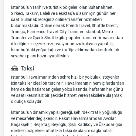
İstanbul'un tarihi ve turistik bölgeleri olan Sultanahmet,
Sirkeci, Taksim, Laleli ve Beşiktaş'a ulaşım için günün her
saati kullanabileceğiniz online transfer hizmetleri
bulunmaktadır. Online olarak Efendi Travel, Shuttle Direct,
Tranigo, Flamenco Travel, City Transfer Istanbul, Metro
Transfer ve Quick Shuttle gibi popüler transfer firmalarından
dilediğinizi seçerek rezervasyonunuzu kolayca yapabilir,
İstanbul'daki yoğunluğa ve trafiğe aldırmadan konforlu bir
seyahat planı hazırlayabilirsiniz.
Taksi
İstanbul Havalimanı'ndan şehre hızlı bir yolculuk isteyenler
için taksiler ideal bir tercihtir. Havalimanının hem iç hatlardan
hem de dış hatlardan gelen yolcu katında, haftanın her günü
ve saati kesintisiz bir şekilde hizmet veren taksilere ulaşmak
oldukça kolaydır.
İstanbul'un dinamik yapısı gereği, şehirdeki trafik yoğunluğu
ve mesafeler değişkendir. Fakat Havalimanı'ndan Avcılar,
Başakşehir, Beşiktaş, Beyoğlu, Şişli, Kadıköy ve Üsküdar gibi
merkezi bölgelere rahatlıkla taksi ile ulaşım sağlanabilir.