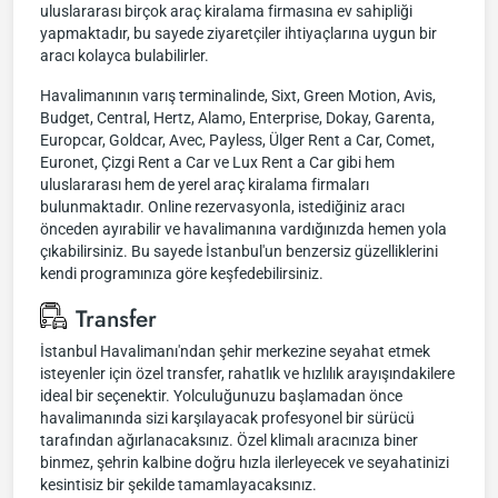
uluslararası birçok araç kiralama firmasına ev sahipliği
yapmaktadır, bu sayede ziyaretçiler ihtiyaçlarına uygun bir
aracı kolayca bulabilirler.
Havalimanının varış terminalinde, Sixt, Green Motion, Avis,
Budget, Central, Hertz, Alamo, Enterprise, Dokay, Garenta,
Europcar, Goldcar, Avec, Payless, Ülger Rent a Car, Comet,
Euronet, Çizgi Rent a Car ve Lux Rent a Car gibi hem
uluslararası hem de yerel araç kiralama firmaları
bulunmaktadır. Online rezervasyonla, istediğiniz aracı
önceden ayırabilir ve havalimanına vardığınızda hemen yola
çıkabilirsiniz. Bu sayede İstanbul'un benzersiz güzelliklerini
kendi programınıza göre keşfedebilirsiniz.
Transfer
İstanbul Havalimanı'ndan şehir merkezine seyahat etmek
isteyenler için özel transfer, rahatlık ve hızlılık arayışındakilere
ideal bir seçenektir. Yolculuğunuzu başlamadan önce
havalimanında sizi karşılayacak profesyonel bir sürücü
tarafından ağırlanacaksınız. Özel klimalı aracınıza biner
binmez, şehrin kalbine doğru hızla ilerleyecek ve seyahatinizi
kesintisiz bir şekilde tamamlayacaksınız.