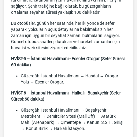
farklı hat ile İstanbul'un yeni havalimanına verimli bir erişim
sağlıyor. Şehir trafiğine bağlı olarak, bu güzergahların
ortalama seyahat süresi yaklaşık 100 dakikadır.
Bu otobüsler, günün her saatinde, her iki yönde de sefer
yaparak, yolcuların uçuş detaylarına bakılmaksızın her
zaman için uygun bir seyahat zamanı bulmalarını sağlıyor.
Güncel otobüs saatleri, durakları ve hareket zamanları için
hava.ist web sitesini ziyaret edebilirsiniz.
HVİST-5 – İstanbul Havalimanı - Esenler Otogar (Sefer Süresi:
60 dakika)
Güzergâh: İstanbul Havalimanı → Hasdal → Otogar
Yolu → Esenler Otogar.
HVİST-6 – İstanbul Havalimanı - Halkalı - Başakşehir (Sefer
Süresi: 60 dakika)
Güzergâh: İstanbul Havalimanı → Başakşehir
Metrokent → Demirciler Sitesi (Mall Off) → Atatürk
Mah. (Arenapark) → Çimentepe → Kanuni S.S.H. Girişi
→ Konut Birlik → Halkalı İstasyon.