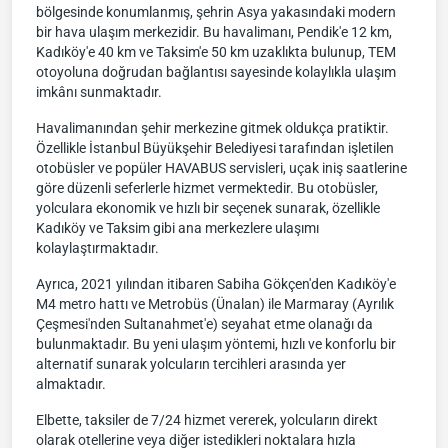
bölgesinde konumlanmış, şehrin Asya yakasındaki modern
bir hava ulaşım merkezidir. Bu havalimanı, Pendik'e 12 km,
Kadıköy'e 40 km ve Taksim'e 50 km uzaklıkta bulunup, TEM
otoyoluna doğrudan bağlantısı sayesinde kolaylıkla ulaşım
imkânı sunmaktadır.
Havalimanından şehir merkezine gitmek oldukça pratiktir.
Özellikle İstanbul Büyükşehir Belediyesi tarafından işletilen
otobüsler ve popüler HAVABUS servisleri, uçak iniş saatlerine
göre düzenli seferlerle hizmet vermektedir. Bu otobüsler,
yolculara ekonomik ve hızlı bir seçenek sunarak, özellikle
Kadıköy ve Taksim gibi ana merkezlere ulaşımı
kolaylaştırmaktadır.
Ayrıca, 2021 yılından itibaren Sabiha Gökçen'den Kadıköy'e
M4 metro hattı ve Metrobüs (Ünalan) ile Marmaray (Ayrılık
Çeşmesi'nden Sultanahmet'e) seyahat etme olanağı da
bulunmaktadır. Bu yeni ulaşım yöntemi, hızlı ve konforlu bir
alternatif sunarak yolcuların tercihleri arasında yer
almaktadır.
Elbette, taksiler de 7/24 hizmet vererek, yolcuların direkt
olarak otellerine veya diğer istedikleri noktalara hızla