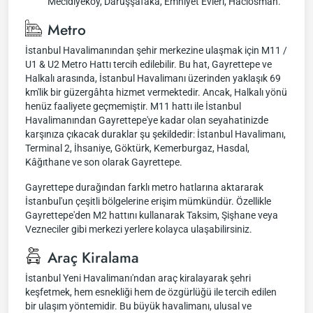
Mecidiyeköy, Darüşşafaka, Emniyet Evleri, Hacıosman.
Metro
İstanbul Havalimanından şehir merkezine ulaşmak için M11 /
U1 & U2 Metro Hattı tercih edilebilir. Bu hat, Gayrettepe ve
Halkalı arasında, İstanbul Havalimanı üzerinden yaklaşık 69
km'lik bir güzergâhta hizmet vermektedir. Ancak, Halkalı yönü
henüz faaliyete geçmemiştir. M11 hattı ile İstanbul
Havalimanından Gayrettepe'ye kadar olan seyahatinizde
karşınıza çıkacak duraklar şu şekildedir: İstanbul Havalimanı,
Terminal 2, İhsaniye, Göktürk, Kemerburgaz, Hasdal,
Kâğıthane ve son olarak Gayrettepe.
Gayrettepe durağından farklı metro hatlarına aktararak
İstanbul'un çeşitli bölgelerine erişim mümkündür. Özellikle
Gayrettepe'den M2 hattını kullanarak Taksim, Şişhane veya
Vezneciler gibi merkezi yerlere kolayca ulaşabilirsiniz.
Araç Kiralama
İstanbul Yeni Havalimanı'ndan araç kiralayarak şehri
keşfetmek, hem esnekliği hem de özgürlüğü ile tercih edilen
bir ulaşım yöntemidir. Bu büyük havalimanı, ulusal ve