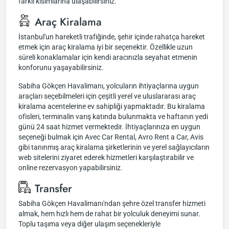
farklı kısımlarına ulaşabilirsiniz.
Araç Kiralama
İstanbul'un hareketli trafiğinde, şehir içinde rahatça hareket
etmek için araç kiralama iyi bir seçenektir. Özellikle uzun
süreli konaklamalar için kendi aracınızla seyahat etmenin
konforunu yaşayabilirsiniz.
Sabiha Gökçen Havalimanı, yolcuların ihtiyaçlarına uygun
araçları seçebilmeleri için çeşitli yerel ve uluslararası araç
kiralama acentelerine ev sahipliği yapmaktadır. Bu kiralama
ofisleri, terminalin varış katında bulunmakta ve haftanın yedi
günü 24 saat hizmet vermektedir. İhtiyaçlarınıza en uygun
seçeneği bulmak için Avec Car Rental, Avro Rent a Car, Avis
gibi tanınmış araç kiralama şirketlerinin ve yerel sağlayıcıların
web sitelerini ziyaret ederek hizmetleri karşılaştırabilir ve
online rezervasyon yapabilirsiniz.
Transfer
Sabiha Gökçen Havalimanı'ndan şehre özel transfer hizmeti
almak, hem hızlı hem de rahat bir yolculuk deneyimi sunar.
Toplu taşıma veya diğer ulaşım seçenekleriyle