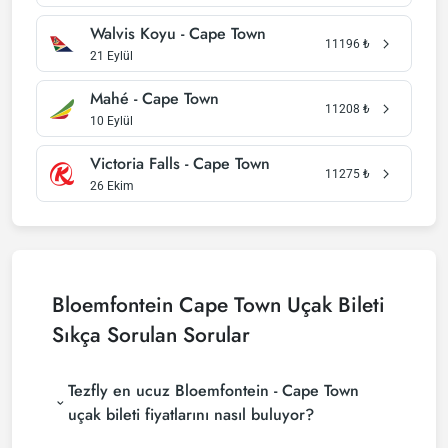
Walvis Koyu - Cape Town
11196
₺
21 Eylül
Mahé - Cape Town
11208
₺
10 Eylül
Victoria Falls - Cape Town
11275
₺
26 Ekim
Bloemfontein Cape Town Uçak Bileti
Sıkça Sorulan Sorular
Tezfly en ucuz Bloemfontein - Cape Town
uçak bileti fiyatlarını nasıl buluyor?
Tezfly, en ucuz Bloemfontein - Cape Town uçak bileti