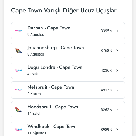
Cape Town Varışlı Diğer Ucuz Uçuşlar
Durban - Cape Town
3395
₺
9 Ağustos
Johannesburg - Cape Town
3768
₺
8 Ağustos
Doğu Londra - Cape Town
4236
₺
4 Eylül
Nelspruit - Cape Town
4917
₺
2 Kasım
Hoedspruit - Cape Town
8262
₺
14 Eylül
Windhoek - Cape Town
8989
₺
11 Ağustos