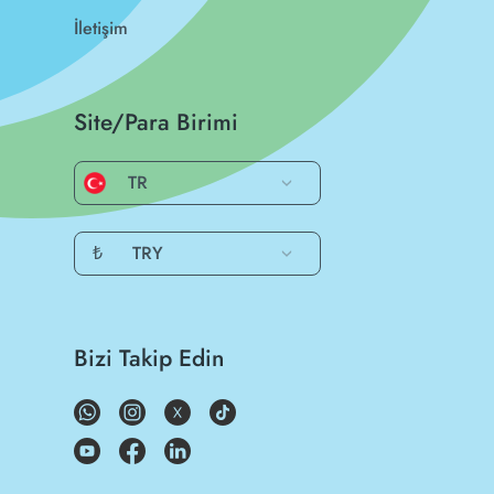
İletişim
Site/Para Birimi
TR
₺
TRY
Bizi Takip Edin