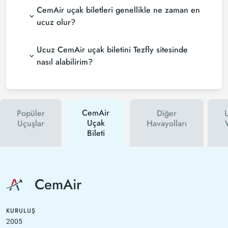
CemAir uçak biletleri genellikle ne zaman en
ucuz olur?
Ucuz CemAir uçak biletini Tezfly sitesinde
nasıl alabilirim?
CemAir
Popüler
Diğer
U
Uçak
Uçuşlar
Havayolları
Bileti
CemAir
KURULUŞ
2005