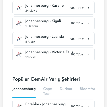
Johannesburg
-
Kasane
900
TL’den
24 Mayıs
Johannesburg
-
Kigali
900
TL’den
1 Haziran
Johannesburg
-
Luanda
900
TL’den
5 Aralık
Johannesburg
-
Victoria Falls
900
TL’den
13 Ocak
Popüler CemAir Varış Şehirleri
Johannesburg
Cape
Durban
Bloemfontein
Town
Entebbe
-
Johannesburg
900
TL’den