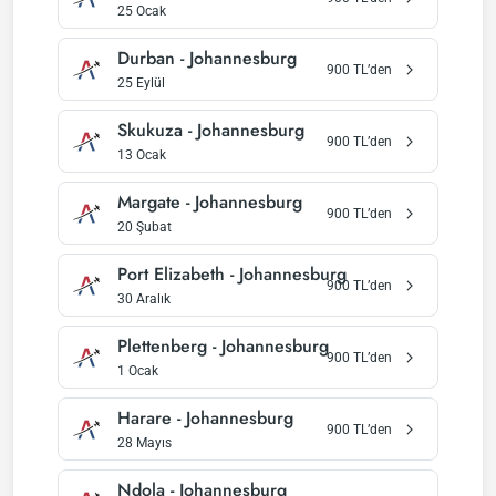
25 Ocak
Durban
-
Johannesburg
900
TL’den
25 Eylül
Skukuza
-
Johannesburg
900
TL’den
13 Ocak
Margate
-
Johannesburg
900
TL’den
20 Şubat
Port Elizabeth
-
Johannesburg
900
TL’den
30 Aralık
Plettenberg
-
Johannesburg
900
TL’den
1 Ocak
Harare
-
Johannesburg
900
TL’den
28 Mayıs
Ndola
-
Johannesburg