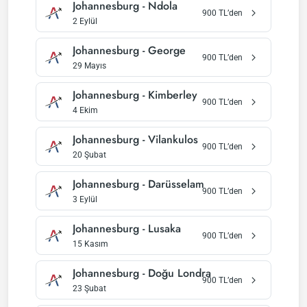
Johannesburg
-
Ndola
900
TL’den
2 Eylül
Johannesburg
-
George
900
TL’den
29 Mayıs
Johannesburg
-
Kimberley
900
TL’den
4 Ekim
Johannesburg
-
Vilankulos
900
TL’den
20 Şubat
Johannesburg
-
Darüsselam
900
TL’den
3 Eylül
Johannesburg
-
Lusaka
900
TL’den
15 Kasım
Johannesburg
-
Doğu Londra
900
TL’den
23 Şubat