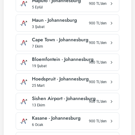
Maputo
-
Johannesburg
900
TL’den
5 Eylül
Maun
-
Johannesburg
900
TL’den
3 Şubat
Cape Town
-
Johannesburg
900
TL’den
7 Ekim
Bloemfontein
-
Johannesburg
900
TL’den
19 Şubat
Hoedspruit
-
Johannesburg
900
TL’den
25 Mart
Sishen Airport
-
Johannesburg
900
TL’den
13 Ekim
Kasane
-
Johannesburg
900
TL’den
6 Ocak