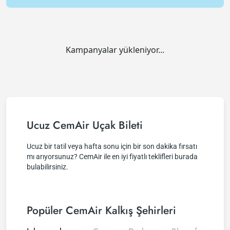
Kampanyalar yükleniyor...
Ucuz CemAir Uçak Bileti
Ucuz bir tatil veya hafta sonu için bir son dakika fırsatı
mı arıyorsunuz? CemAir ile en iyi fiyatlı teklifleri burada
bulabilirsiniz.
Popüler CemAir Kalkış Şehirleri