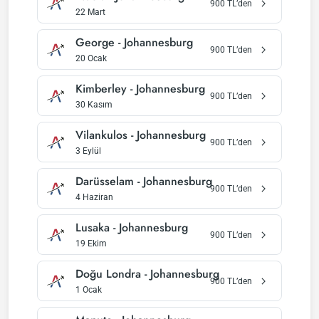
900
TL’den
22 Mart
George
-
Johannesburg
900
TL’den
20 Ocak
Kimberley
-
Johannesburg
900
TL’den
30 Kasım
Vilankulos
-
Johannesburg
900
TL’den
3 Eylül
Darüsselam
-
Johannesburg
900
TL’den
4 Haziran
Lusaka
-
Johannesburg
900
TL’den
19 Ekim
Doğu Londra
-
Johannesburg
900
TL’den
1 Ocak