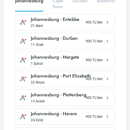
Johannesburg
Cape
Durban
Bloemfontein
Town
Johannesburg
-
Entebbe
900
TL’den
21 Mart
Johannesburg
-
Durban
900
TL’den
11 Ocak
Johannesburg
-
Margate
900
TL’den
1 Şubat
Johannesburg
-
Port Elizabeth
900
TL’den
22 Nisan
Johannesburg
-
Plettenberg
900
TL’den
13 Aralık
Johannesburg
-
Harare
900
TL’den
24 Eylül