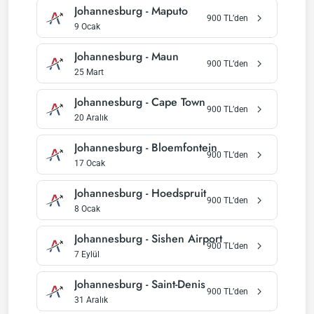
Johannesburg
-
Maputo
900
TL’den
9 Ocak
Johannesburg
-
Maun
900
TL’den
25 Mart
Johannesburg
-
Cape Town
900
TL’den
20 Aralık
Johannesburg
-
Bloemfontein
900
TL’den
17 Ocak
Johannesburg
-
Hoedspruit
900
TL’den
8 Ocak
Johannesburg
-
Sishen Airport
900
TL’den
7 Eylül
Johannesburg
-
Saint-Denis
900
TL’den
31 Aralık