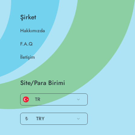
Şirket
Hakkımızda
F.A.Q
İletişim
Site/Para Birimi
TR
₺
TRY