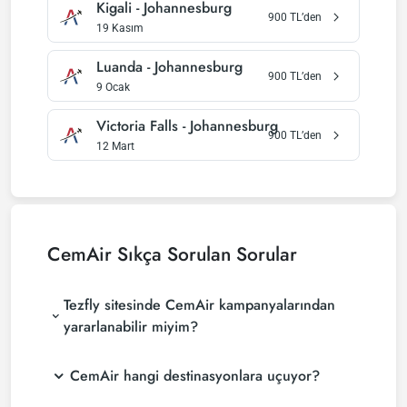
Kigali
-
Johannesburg
900
TL’den
19 Kasım
Luanda
-
Johannesburg
900
TL’den
9 Ocak
Victoria Falls
-
Johannesburg
900
TL’den
12 Mart
CemAir
Sıkça Sorulan Sorular
Tezfly sitesinde CemAir kampanyalarından
yararlanabilir miyim?
CemAir hangi destinasyonlara uçuyor?