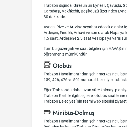
Trabzon dışında, Giresun’un Eynesil, Çavuşlu, G
Çarşıbaşı, Vakfıkebir, Beşikdüzü üzerinden Eynesi
30 dakikadır.
Ayrıca, Rize ve Artvin'e seyahat edecek olanlar 
Ardeşen, Fındıklı, Arhavi ve son olarak Hopa'ya
1,5 saat, Ardeşen'e 2,5 saat ve Hopa'ya varış süre
Tüm bu güzergah ve saat bilgileri için HAVAŞ'ın r
öğrenmeniz mümkündür.
Otobüs
Trabzon Havalimanı'ndan şehir merkezine ulaşım 
139, 426, 476 ve 501 numaralı belediye otobüsleri
Eğer Trabzon'da daha uzun süre kalmayı planlıyo
Trabzon Kart ile ilgili bilgilere, otobüs saatleri
Trabzon Belediyesi'nin resmi web sitesini ziyaret 
Minibüs-Dolmuş
Trabzon Havalimanı'ndan şehir merkezine ulaşım, d
önünden kalkar ve Trabzon Otogarı'na kadar sefer