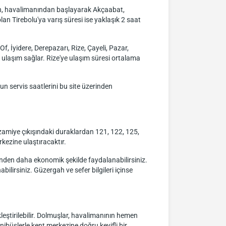
gah, havalimanından başlayarak Akçaabat,
an Tirebolu'ya varış süresi ise yaklaşık 2 saat
, İyidere, Derepazarı, Rize, Çayeli, Pazar,
ulaşım sağlar. Rize'ye ulaşım süresi ortalama
un servis saatlerini bu site üzerinden
zamiye çıkışındaki duraklardan 121, 122, 125,
rkezine ulaştıracaktır.
inden daha ekonomik şekilde faydalanabilirsiniz.
bilirsiniz. Güzergah ve sefer bilgileri içinse
leştirilebilir. Dolmuşlar, havalimanının hemen
ibüslerle kent merkezine doğru keyifli bir