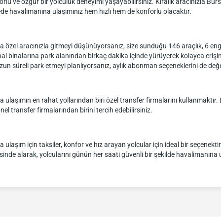
rlu ve özgür bir yolculuk deneyimi yaşayabilirsiniz. Kiralık aracınızla Bu
ede havalimanına ulaşımınız hem hızlı hem de konforlu olacaktır.
 özel aracınızla gitmeyi düşünüyorsanız, size sunduğu 146 araçlık, 6 enge
nal binalarına park alanından birkaç dakika içinde yürüyerek kolayca erişi
zun süreli park etmeyi planlıyorsanız, aylık abonman seçeneklerini de değer
ulaşımın en rahat yollarından biri özel transfer firmalarını kullanmaktır.
l transfer firmalarından birini tercih edebilirsiniz.
laşım için taksiler, konfor ve hız arayan yolcular için ideal bir seçenekt
sinde alarak, yolcularını günün her saati güvenli bir şekilde havalimanına 