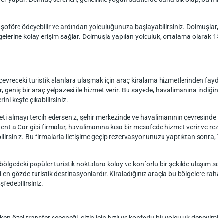
k şoföre ödeyebilir ve ardından yolculuğunuza başlayabilirsiniz. Dolmuşl
ölgelerine kolay erişim sağlar. Dolmuşla yapılan yolculuk, ortalama olarak 
vredeki turistik alanlara ulaşmak için araç kiralama hizmetlerinden fayd
lar, geniş bir araç yelpazesi ile hizmet verir. Bu sayede, havalimanına ind
rini keşfe çıkabilirsiniz.
 almayı tercih ederseniz, şehir merkezinde ve havalimanının çevresinde de
t a Car gibi firmalar, havalimanına kısa bir mesafede hizmet verir ve rez
ilirsiniz. Bu firmalarla iletişime geçip rezervasyonunuzu yaptıktan sonra, 
bölgedeki popüler turistik noktalara kolay ve konforlu bir şekilde ulaşım
i en gözde turistik destinasyonlardır. Kiraladığınız araçla bu bölgelere rah
şfedebilirsiniz.
 özel transfer seçeneği, sizin için hızlı ve konforlu bir yolculuk deneyimi 