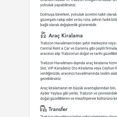
yolculuk yapabilirsiniz.
Dolmuşa binerken, yolculuk ücretini nakit olara
güzergahı takip eder ve bu rota, şehrin farklı b
bağlı olarak değişkenlik gösterebilir.
Araç Kiralama
Trabzon Havalimanı'ndan şehir merkezine veya çe
Central Rent a Car ve Garenta gibi çeşitli firma
aracınızı alıp Trabzon'un doğal ve tarihi güzellikle
Trabzon Havalimanı dışında araç kiralama hizmeti
Sixt, VIP Karadeniz Oto Kiralama veya Ceyhun Ren
verdiğinizde, aracınızı havalimanında teslim alab
gezebilirsiniz.
Araç kiralamanın en büyük avantajlarından biri, 
Ayder Yaylası gibi yerler, Trabzon ve çevresindek
doğal güzelliklerini ve misafirperver kültürünü ke
Transfer
Trabzon Havalimanı'ndan şehir merkezine ulaşırken