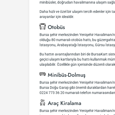
minibüsler, doğrudan havalimanına ulaşım sağlar
Daha hızlı ve özel bir ulaşım tercih edenler için
arayanlar için idealdir.
Otobüs
Bursa şehir merkezinden Yenişehir Havalimanı'n
olduğu 80 numaralı otobüs hattı, bu güzergahta
İstasyonu, Arabayatağı İstasyonu, Gürsu İstasy
Bu hattın avantajlarından biri de BursaKart siste
geçici ulaşım kartlarıyla bu hattı kullanmak müm
ulaşılabilir. Özellikle gün içerisinde düzenli olar
Minibüs-Dolmuş
Bursa şehir merkezinden Yenişehir Havalimanı'na 
Bursa Doğu Garajı gibi önemli duraklardan hareket
0224 773 36 20 numaralı telefon numarasından bi
Araç Kiralama
Bursa şehir merkezinden Yenişehir Havalimanı'na 