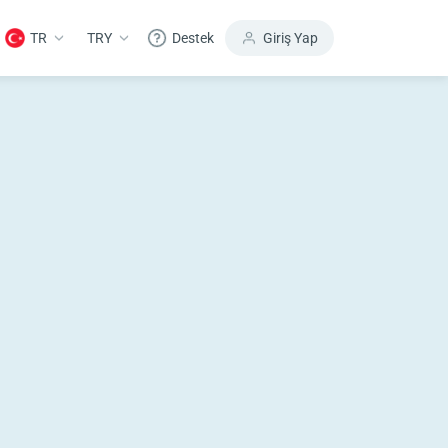
TR
TRY
Destek
Giriş Yap