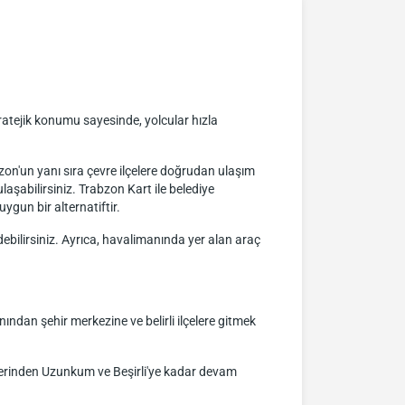
atejik konumu sayesinde, yolcular hızla
on'un yanı sıra çevre ilçelere doğrudan ulaşım
aşabilirsiniz. Trabzon Kart ile belediye
ygun bir alternatiftir.
edebilirsiniz. Ayrıca, havalimanında yer alan araç
ndan şehir merkezine ve belirli ilçelere gitmek
erinden Uzunkum ve Beşirli'ye kadar devam