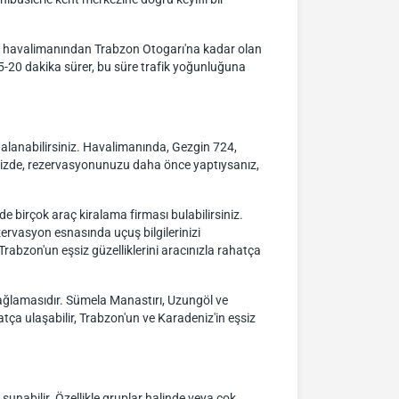
ar, havalimanından Trabzon Otogarı'na kadar olan
15-20 dakika sürer, bu süre trafik yoğunluğuna
alanabilirsiniz. Havalimanında, Gezgin 724,
iğinizde, rezervasyonunuzu daha önce yaptıysanız,
 birçok araç kiralama firması bulabilirsiniz.
ervasyon esnasında uçuş bilgilerinizi
Trabzon'un eşsiz güzelliklerini aracınızla rahatça
 sağlamasıdır. Sümela Manastırı, Uzungöl ve
atça ulaşabilir, Trabzon'un ve Karadeniz'in eşsiz
sunabilir. Özellikle gruplar halinde veya çok