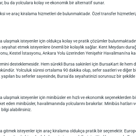
, bu da yolculara kolay ve ekonomik bir alternatif sunar.
 taksi ve araç kiralama hizmetleri de bulunmaktadır. Özel transfer hizmetl
a ulaşmak isteyenler için oldukça kolay ve pratik çözümler bulunmaktadı
 seyahat etmek isteyenlere önemli bir kolaylık sağlar. Kent Meydanı du
onu, Kestel İstasyonu, Ankara Yolu üzerinden Yenişehir Havalimanı'na ka
mini desteklemesidir. Hem sürekli Bursa sakinleri için BursaKart ile hem de 
kündür. Yolculuk süresi ortalama 90 dakika olup, sefer saatleri ve diğer bi
ak yapılan bu seferler sayesinde, Bursa'da seyahatinizi sorunsuz bir şekilde g
ulaşmak isteyenler için minibüsler en hızlı ve ekonomik seçeneklerden birid
 eden minibüsler, havalimanında yolcularını bırakırlar. Minibüs hatları ve 
lgi alabilirsiniz.
gitmek isteyenler için araç kiralama oldukça pratik bir seçenektir. Europ