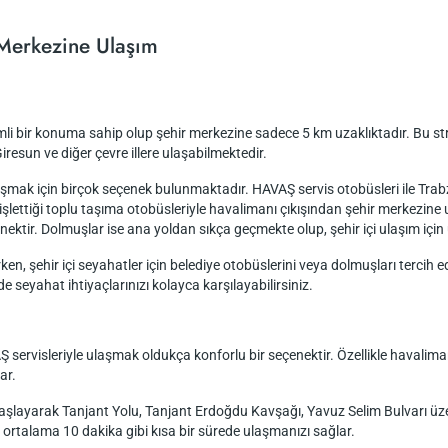
Merkezine Ulaşım
i bir konuma sahip olup şehir merkezine sadece 5 km uzaklıktadır. Bu str
resun ve diğer çevre illere ulaşabilmektedir.
mak için birçok seçenek bulunmaktadır. HAVAŞ servis otobüsleri ile Trabz
ettiği toplu taşıma otobüsleriyle havalimanı çıkışından şehir merkezine ul
tir. Dolmuşlar ise ana yoldan sıkça geçmekte olup, şehir içi ulaşım için u
rken, şehir içi seyahatler için belediye otobüslerini veya dolmuşları tercih 
 de seyahat ihtiyaçlarınızı kolayca karşılayabilirsiniz.
rvisleriyle ulaşmak oldukça konforlu bir seçenektir. Özellikle havalimanı
ar.
şlayarak Tanjant Yolu, Tanjant Erdoğdu Kavşağı, Yavuz Selim Bulvarı üz
ortalama 10 dakika gibi kısa bir sürede ulaşmanızı sağlar.