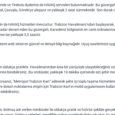
örele ve Tirebolu ilçelerine de HAVAŞ servisleri bulunmaktadır. Bu güzer
l, Çavuşlu, Görele'ye ulaşıyor ve yaklaşık 2 saat sürmektedir. Son durak ol
için de HAVAŞ hizmetleri mevcuttur. Trabzon Havalimanı’ndan başlayarak, Of
 kadar devam eden bu güzergah, Karadeniz bölgesinin en canlı noktalarına 
si ise yaklaşık 3,5 saattir.
esmi web sitesi en güncel ve detaylı bilgi kaynağıdır. Uçuş saatlerinize uyg
oldukça pratiktir. Havalimanından kısa bir yürüyüşle ulaşabileceğiniz ni
ne binebilirsiniz. Bu otobüsler, yaklaşık 10 dakika içerisinde sizi şehir me
rsanız, "Metropol Trabzon Kart" edinerek şehir içi toplu taşıma hizmetler
ne ve dolum noktalarına erişim için Trabzon Kart'ın mobil uygulamasını kullana
edebilirsiniz.
olmuş adı verilen minibüsler ile oldukça pratik ve hızlı bir şekilde gerçek
 yapar. Dolmuş seferleri, genellikle yoğun saatlerde daha sık olup, bu min