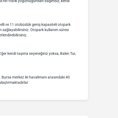
rsa'nın trafik yoğunluğundan bağımsız, kendi
lli ve 11 otobüslük geniş kapasiteli otopark
m sağlayabilirsiniz. Otopark kullanım süresi
lendirebilirsiniz.
 Eğer kendi taşıma seçeneğiniz yoksa, Balen Tur,
ir. Bursa merkez ile havalimanı arasındaki 40
ulaştırmaktadırlar.