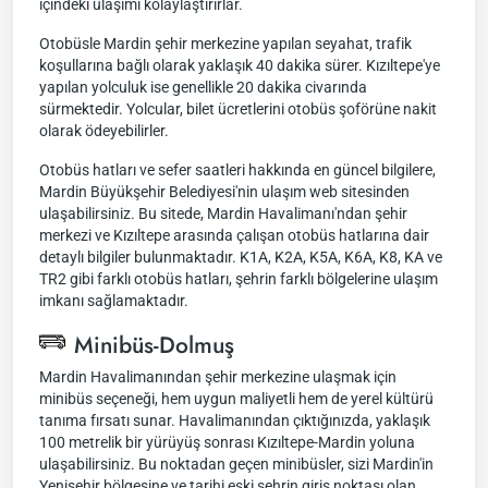
içindeki ulaşımı kolaylaştırırlar.
Otobüsle Mardin şehir merkezine yapılan seyahat, trafik
koşullarına bağlı olarak yaklaşık 40 dakika sürer. Kızıltepe'ye
yapılan yolculuk ise genellikle 20 dakika civarında
sürmektedir. Yolcular, bilet ücretlerini otobüs şoförüne nakit
olarak ödeyebilirler.
Otobüs hatları ve sefer saatleri hakkında en güncel bilgilere,
Mardin Büyükşehir Belediyesi'nin ulaşım web sitesinden
ulaşabilirsiniz. Bu sitede, Mardin Havalimanı'ndan şehir
merkezi ve Kızıltepe arasında çalışan otobüs hatlarına dair
detaylı bilgiler bulunmaktadır. K1A, K2A, K5A, K6A, K8, KA ve
TR2 gibi farklı otobüs hatları, şehrin farklı bölgelerine ulaşım
imkanı sağlamaktadır.
Minibüs-Dolmuş
Mardin Havalimanından şehir merkezine ulaşmak için
minibüs seçeneği, hem uygun maliyetli hem de yerel kültürü
tanıma fırsatı sunar. Havalimanından çıktığınızda, yaklaşık
100 metrelik bir yürüyüş sonrası Kızıltepe-Mardin yoluna
ulaşabilirsiniz. Bu noktadan geçen minibüsler, sizi Mardin'in
Yenişehir bölgesine ve tarihi eski şehrin giriş noktası olan