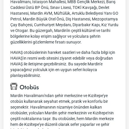
Havalimanı, İstasyon Mahallesi, MBB Gençlik Merkezi, Barış
Caddesi Üstü BP Önü, Sınav Lisesi, TOKİ Kavşağı, Devlet
Hastanesi, Mardin AVM, Müftülük, Artuklu Belediyesi Yanı GO
Petrol, Mardin Büyük Otel Önü, Diş Hastanesi, Mezopotamya
Çay Bahçesi, Cumhuriyet Meydanı, Diyarbakır Kapı, Kız Yurdu
ve Otogar. Bu güzergah, Mardin'in çeşitli kültürel ve tarihi
bölgelerine kolay erişim sağlıyor ve yolculara şehrin
güzelliklerini gözlemleme fırsatı sunuyor.
HAVAŞ otobüslerinin hareket saatleri ve daha fazla bilgi için
HAVAŞ'ın resmi web sitesini ziyaret edebilir veya doğrudan
HAVAŞ ile iletişime geçebilirsiniz. Bu sayede Mardin'e
yapacağınız yolculuk için en uygun seferi kolayca
planlayabilirsiniz.
Otobüs
Mardin Havalimanı'ndan şehir merkezine ve Kızıltepe'ye
otobüs kullanarak seyahat etmek, pratik ve konforlu bir
seçenektir. Havalimanının nizamiye önünden kalkan
otobüsler, yolcuları Mardin şehir merkezinin ve Kızıltepe'nin
çeşitli noktalarına taşır. Bu otobüsler, hem Mardin merkeze
hem de Kızıltepe'ye düzenli olarak sefer yaparlar ve şehir