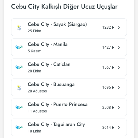
Cebu City Kalkışlı Diğer Ucuz Uçuşlar
Cebu City - Sayak (Siargao)
1232
₺
25 Ekim
Cebu City - Manila
1427
₺
5 Kasım
Cebu City - Caticlan
1567
₺
28 Ekim
Cebu City - Busuanga
1695
₺
28 Ağustos
Cebu City - Puerto Princesa
2508
₺
11 Ağustos
Cebu City - Tagbilaran City
3614
₺
18 Ekim