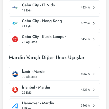
Cebu City - El Nido
4434
₺
19 Ekim
Cebu City - Hong Kong
4625
₺
21 Eylül
Cebu City - Kuala Lumpur
5459
₺
23 Ağustos
Mardin Varışlı Diğer Ucuz Uçuşlar
İzmir - Mardin
4057
₺
30 Ağustos
İstanbul - Mardin
4223
₺
22 Eylül
Hannover - Mardin
6466
₺
8 Ekim