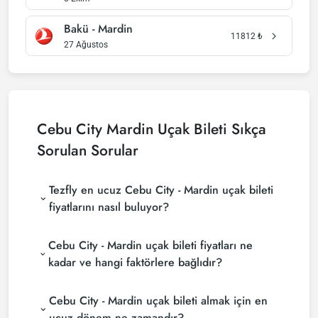
Bakü - Mardin
11812
₺
27 Ağustos
Cebu City Mardin Uçak Bileti Sıkça
Sorulan Sorular
Tezfly en ucuz Cebu City - Mardin uçak bileti
fiyatlarını nasıl buluyor?
Tezfly, en ucuz Cebu City - Mardin uçak bileti
Cebu City - Mardin uçak bileti fiyatları ne
fiyatlarını bulmak için tur operatörleri, büyük
rezervasyon siteleri (konsolidatörler) ve yüzlerce
kadar ve hangi faktörlere bağlıdır?
havayolu sitesini aramaktadır. Tezfly sitesinde
Cebu City - Mardin uçak bileti fiyatları, havayolu
yapacağın tek bir aramada ile birçok tedarikçiyi
Cebu City - Mardin uçak bileti almak için en
şirketine, seyahat tarihlerinize, bilet sınıfınıza ve
arayarak ucuz Cebu City - Mardin uçak biletlerini
rezervasyon yapılan döneme göre değişiklik
bulup karşılaştırabilir ve un uygun biletini
ucuz dönem ne zamandır?