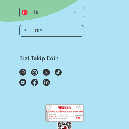
TR
₺
TRY
Bizi Takip Edin