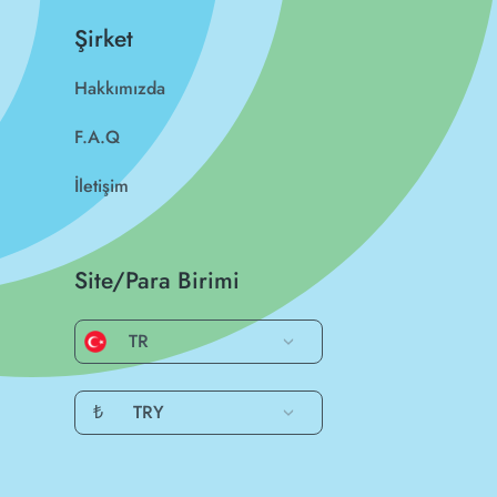
Şirket
Hakkımızda
F.A.Q
İletişim
Site/Para Birimi
TR
₺
TRY