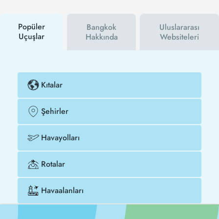
kampanyalarından ilk siz haberdar olacaksınız.
İndirim kuponu kullanarak Chiang Mai - Bangkok
uçak biletinizi çok daha ucuza satın alabilirsiniz.
Popüler
Bangkok
Uluslararası
Uçuşlar
Hakkında
Websiteleri
Kıtalar
Şehirler
Havayolları
Rotalar
Havaalanları