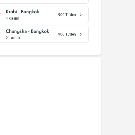
Krabi
-
Bangkok
900
TL’den
4 Kasım
Changsha
-
Bangkok
900
TL’den
21 Aralık