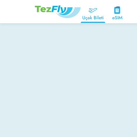
Uçak Bileti
eSIM