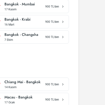
Bangkok
-
Mumbai
900
TL’den
17 Kasım
Bangkok
-
Krabi
900
TL’den
16 Mart
Bangkok
-
Changsha
900
TL’den
7 Ekim
Chiang Mai
-
Bangkok
900
TL’den
14 Kasım
Macau
-
Bangkok
900
TL’den
17 Ocak