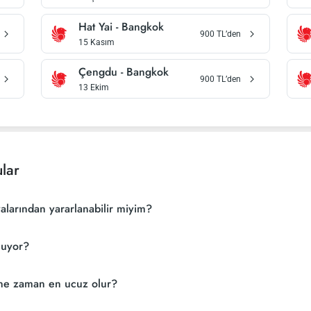
Hat Yai
-
Bangkok
900
TL’den
15 Kasım
Çengdu
-
Bangkok
900
TL’den
13 Ekim
lar
alarından yararlanabilir miyim?
çuyor?
e ne zaman en ucuz olur?