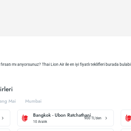
ırsatı mı arıyorsunuz? Thai Lion Air ile en iyi fiyatlı teklifleri burada bulabil
rleri
ang Mai
Mumbai
Bangkok
-
Ubon Ratchathani
900
TL’den
10 Aralık