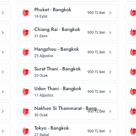
Phuket
-
Bangkok
900
TL’den
16 Eylül
Chiang Rai
-
Bangkok
900
TL’den
31 Ekim
Hangzhou
-
Bangkok
900
TL’den
25 Ağustos
Surat Thani
-
Bangkok
900
TL’den
20 Ocak
Udon Thani
-
Bangkok
900
TL’den
17 Ağustos
Nakhon Si Thammarat
-
Bangkok
900
TL’den
30 Ocak
Tokyo
-
Bangkok
900
TL’den
27 Şubat