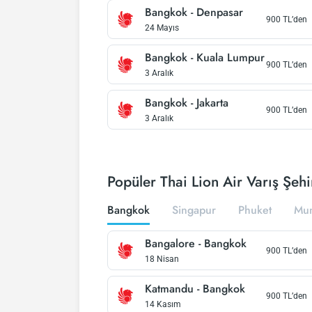
Bangkok
-
Denpasar
900
TL’den
24 Mayıs
Bangkok
-
Kuala Lumpur
900
TL’den
3 Aralık
Bangkok
-
Jakarta
900
TL’den
3 Aralık
Popüler Thai Lion Air Varış Şehi
Bangkok
Singapur
Phuket
Mu
Bangalore
-
Bangkok
900
TL’den
18 Nisan
Katmandu
-
Bangkok
900
TL’den
14 Kasım