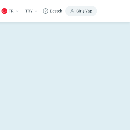
TR
TRY
Destek
Giriş Yap