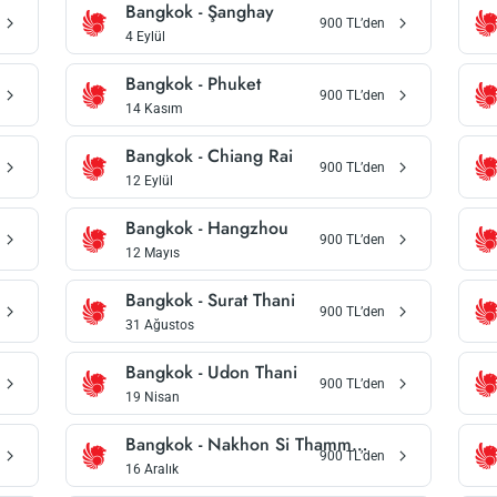
Bangkok
-
Şanghay
900
TL’den
4 Eylül
Bangkok
-
Phuket
900
TL’den
14 Kasım
Bangkok
-
Chiang Rai
900
TL’den
12 Eylül
Bangkok
-
Hangzhou
900
TL’den
12 Mayıs
Bangkok
-
Surat Thani
900
TL’den
31 Ağustos
Bangkok
-
Udon Thani
900
TL’den
19 Nisan
Bangkok
-
Nakhon Si Thammarat
900
TL’den
16 Aralık