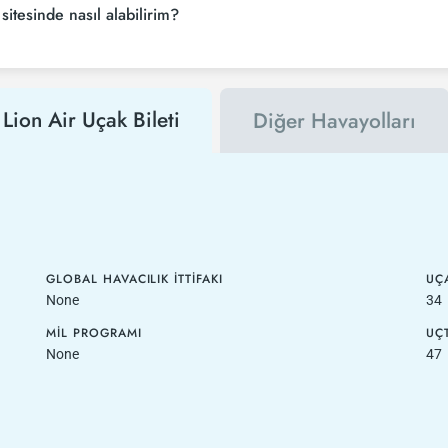
sitesinde nasıl alabilirim?
 Lion Air Uçak Bileti
Diğer Havayolları
GLOBAL HAVACILIK İTTIFAKI
UÇA
None
34
MIL PROGRAMI
UÇ
None
47