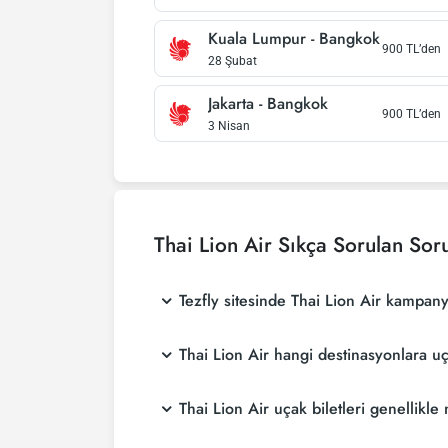
Kuala Lumpur
-
Bangkok
900
TL’den
28 Şubat
Jakarta
-
Bangkok
900
TL’den
3 Nisan
Thai Lion Air
Sıkça Sorulan Soru
Tezfly sitesinde Thai Lion Air kampany
Thai Lion Air hangi destinasyonlara u
Thai Lion Air uçak biletleri genellikl