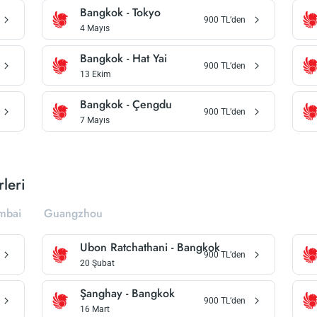
Bangkok
-
Tokyo
900
TL’den
4 Mayıs
Bangkok
-
Hat Yai
900
TL’den
13 Ekim
Bangkok
-
Çengdu
900
TL’den
7 Mayıs
rleri
mbai
Guangzhou
Ubon Ratchathani
-
Bangkok
900
TL’den
20 Şubat
Şanghay
-
Bangkok
900
TL’den
16 Mart