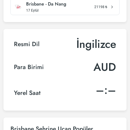
Brisbane - Da Nang
21198
₺
17 Eylül
İngilizce
Resmi Dil
AUD
Para Birimi
–:–
Yerel Saat
Brisbane Şehrine Uçan Popüler