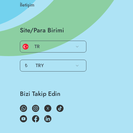
İletişim
Site/Para Birimi
TR
₺
TRY
Bizi Takip Edin