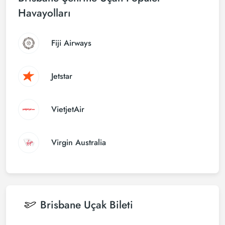
Havayolları
Fiji Airways
Jetstar
VietjetAir
Virgin Australia
Brisbane
Uçak Bileti