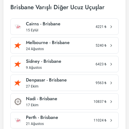
Brisbane Varışlı Diğer Ucuz Uçuşlar
Cairns - Brisbane
4221
₺
15 Eylül
Melbourne - Brisbane
5240
₺
24 Ağustos
Sidney - Brisbane
6423
₺
9 Ağustos
Denpasar - Brisbane
9563
₺
27 Ekim
Nadi - Brisbane
10837
₺
17 Ekim
Perth - Brisbane
11024
₺
21 Ağustos