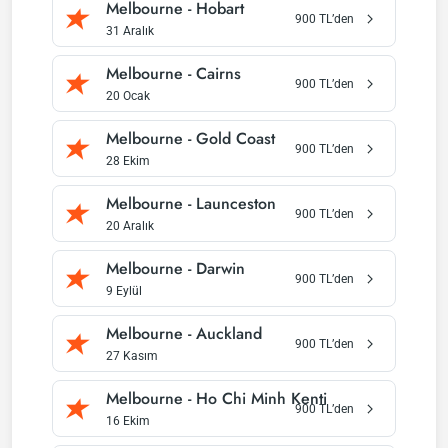
Melbourne
-
Hobart
900
TL’den
31 Aralık
Melbourne
-
Cairns
900
TL’den
20 Ocak
Melbourne
-
Gold Coast
900
TL’den
28 Ekim
Melbourne
-
Launceston
900
TL’den
20 Aralık
Melbourne
-
Darwin
900
TL’den
9 Eylül
Melbourne
-
Auckland
900
TL’den
27 Kasım
Melbourne
-
Ho Chi Minh Kenti
900
TL’den
16 Ekim