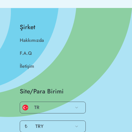
Şirket
Hakkımızda
F.A.Q
İletişim
Site/Para Birimi
TR
₺
TRY