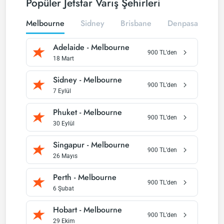
Popüler Jetstar Varış Şehirleri
Melbourne
Sidney
Brisbane
Denpasar
P
Adelaide
-
Melbourne
900
TL’den
18 Mart
Sidney
-
Melbourne
900
TL’den
7 Eylül
Phuket
-
Melbourne
900
TL’den
30 Eylül
Singapur
-
Melbourne
900
TL’den
26 Mayıs
Perth
-
Melbourne
900
TL’den
6 Şubat
Hobart
-
Melbourne
900
TL’den
29 Ekim