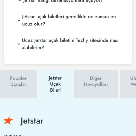
Jetstar hangi destinasyonlara uçuyor?
Jetstar uçak biletleri genellikle ne zaman en
ucuz olur?
Ucuz Jetstar uçak biletini Tezfly sitesinde nasıl
alabilirim?
Jetstar
Popüler
Diğer
Ul
Uçak
Uçuşlar
Havayolları
We
Bileti
Jetstar