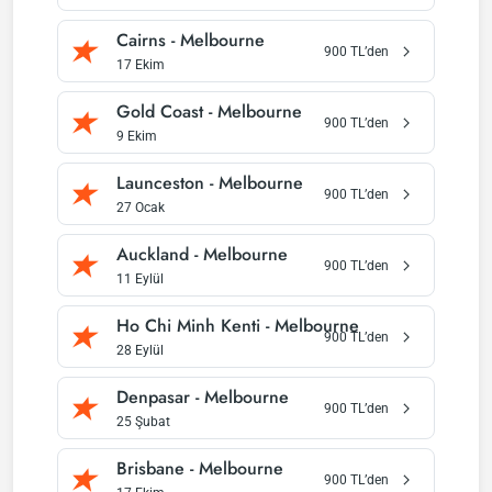
Cairns
-
Melbourne
900
TL’den
17 Ekim
Gold Coast
-
Melbourne
900
TL’den
9 Ekim
Launceston
-
Melbourne
900
TL’den
27 Ocak
Auckland
-
Melbourne
900
TL’den
11 Eylül
Ho Chi Minh Kenti
-
Melbourne
900
TL’den
28 Eylül
Denpasar
-
Melbourne
900
TL’den
25 Şubat
Brisbane
-
Melbourne
900
TL’den