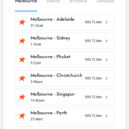
Melbourne
Sidney
Brisbane
Denpasar
G
C
Melbourne
-
Adelaide
900
TL’den
31 Ocak
Melbourne
-
Sidney
900
TL’den
1 Ocak
Melbourne
-
Phuket
900
TL’den
5 Eylül
Melbourne
-
Christchurch
900
TL’den
3 Mayıs
Melbourne
-
Singapur
900
TL’den
16 Nisan
Melbourne
-
Perth
900
TL’den
25 Mart