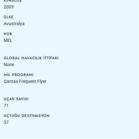
KURULUŞ
2003
ÜLKE
Avustralya
HUB
MEL
GLOBAL HAVACILIK İTTIFAKI
None
MIL PROGRAMI
Qantas Frequent Flyer
UÇAK SAYISI
71
UÇTUĞU DESTINASYON
37