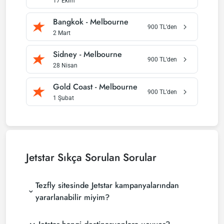
17 Ekim
Bangkok
-
Melbourne
900
TL’den
2 Mart
Sidney
-
Melbourne
900
TL’den
28 Nisan
Gold Coast
-
Melbourne
900
TL’den
1 Şubat
Jetstar
Sıkça Sorulan Sorular
Tezfly sitesinde Jetstar kampanyalarından
yararlanabilir miyim?