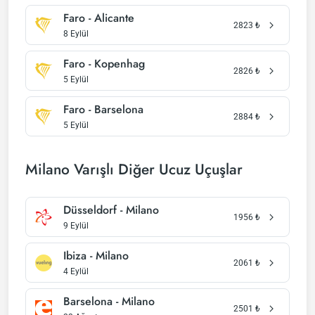
Faro - Alicante
2823
₺
8 Eylül
Faro - Kopenhag
2826
₺
5 Eylül
Faro - Barselona
2884
₺
5 Eylül
Milano Varışlı Diğer Ucuz Uçuşlar
Düsseldorf - Milano
1956
₺
9 Eylül
Ibiza - Milano
2061
₺
4 Eylül
Barselona - Milano
2501
₺