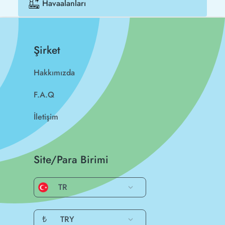
Havaalanları
Şirket
Hakkımızda
F.A.Q
İletişim
Site/Para Birimi
TR
₺
TRY