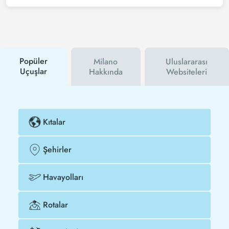
haber bültenine üye olabilir veya Tezfly sosyal
medya hesaplarını takip edebilirsiniz. Bu sayede
hem havayolu hem de Tezfly kampanyalarından ilk
siz haberdar olacaksınız. İndirim kuponu kullanarak
Faro - Milano uçak biletinizi çok daha ucuza satın
alabilirsiniz.
Popüler
Milano
Uluslararası
Uçuşlar
Hakkında
Websiteleri
Kıtalar
Şehirler
Havayolları
Rotalar