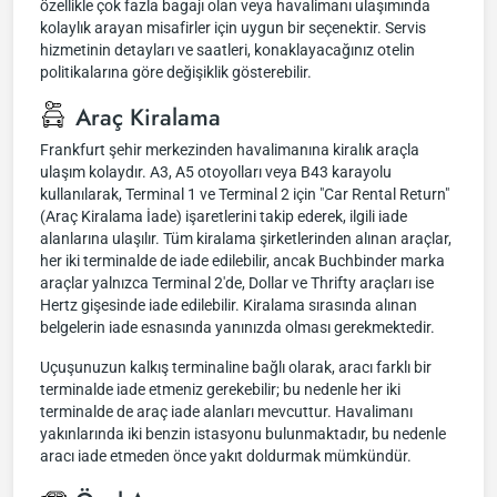
özellikle çok fazla bagajı olan veya havalimanı ulaşımında
kolaylık arayan misafirler için uygun bir seçenektir. Servis
hizmetinin detayları ve saatleri, konaklayacağınız otelin
politikalarına göre değişiklik gösterebilir.
Araç Kiralama
Frankfurt şehir merkezinden havalimanına kiralık araçla
ulaşım kolaydır. A3, A5 otoyolları veya B43 karayolu
kullanılarak, Terminal 1 ve Terminal 2 için "Car Rental Return"
(Araç Kiralama İade) işaretlerini takip ederek, ilgili iade
alanlarına ulaşılır. Tüm kiralama şirketlerinden alınan araçlar,
her iki terminalde de iade edilebilir, ancak Buchbinder marka
araçlar yalnızca Terminal 2'de, Dollar ve Thrifty araçları ise
Hertz gişesinde iade edilebilir. Kiralama sırasında alınan
belgelerin iade esnasında yanınızda olması gerekmektedir.
Uçuşunuzun kalkış terminaline bağlı olarak, aracı farklı bir
terminalde iade etmeniz gerekebilir; bu nedenle her iki
terminalde de araç iade alanları mevcuttur. Havalimanı
yakınlarında iki benzin istasyonu bulunmaktadır, bu nedenle
aracı iade etmeden önce yakıt doldurmak mümkündür.