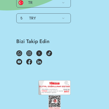
TR
₺
TRY
Bizi Takip Edin