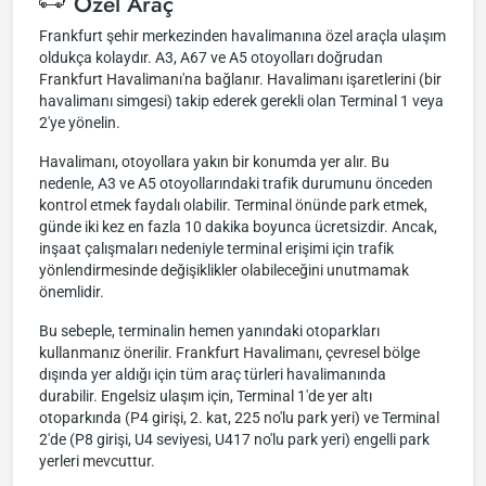
Özel Araç
Frankfurt şehir merkezinden havalimanına özel araçla ulaşım
oldukça kolaydır. A3, A67 ve A5 otoyolları doğrudan
Frankfurt Havalimanı'na bağlanır. Havalimanı işaretlerini (bir
havalimanı simgesi) takip ederek gerekli olan Terminal 1 veya
2'ye yönelin.
Havalimanı, otoyollara yakın bir konumda yer alır. Bu
nedenle, A3 ve A5 otoyollarındaki trafik durumunu önceden
kontrol etmek faydalı olabilir. Terminal önünde park etmek,
günde iki kez en fazla 10 dakika boyunca ücretsizdir. Ancak,
inşaat çalışmaları nedeniyle terminal erişimi için trafik
yönlendirmesinde değişiklikler olabileceğini unutmamak
önemlidir.
Bu sebeple, terminalin hemen yanındaki otoparkları
kullanmanız önerilir. Frankfurt Havalimanı, çevresel bölge
dışında yer aldığı için tüm araç türleri havalimanında
durabilir. Engelsiz ulaşım için, Terminal 1'de yer altı
otoparkında (P4 girişi, 2. kat, 225 no'lu park yeri) ve Terminal
2'de (P8 girişi, U4 seviyesi, U417 no'lu park yeri) engelli park
yerleri mevcuttur.