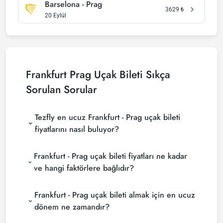
Barselona - Prag
3629
₺
20 Eylül
Frankfurt Prag Uçak Bileti Sıkça
Sorulan Sorular
Tezfly en ucuz Frankfurt - Prag uçak bileti
fiyatlarını nasıl buluyor?
Tezfly, en ucuz Frankfurt - Prag uçak bileti fiyatlarını
Frankfurt - Prag uçak bileti fiyatları ne kadar
bulmak için tur operatörleri, büyük rezervasyon
siteleri (konsolidatörler) ve yüzlerce havayolu
ve hangi faktörlere bağlıdır?
sitesini aramaktadır. Tezfly sitesinde yapacağın tek
Frankfurt - Prag uçak bileti fiyatları, havayolu
bir aramada ile birçok tedarikçiyi arayarak ucuz
Frankfurt - Prag uçak bileti almak için en ucuz
şirketine, seyahat tarihlerinize, bilet sınıfınıza ve
Frankfurt - Prag uçak biletlerini bulup
rezervasyon yapılan döneme göre değişiklik
karşılaştırabilir ve un uygun biletini seçebilirsin.
dönem ne zamandır?
gösterir. Erken rezervasyon yaparak ve
Frankfurt - Prag uçak bileti satın almak istiyorsanız