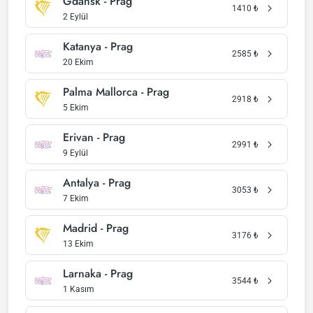
Gdansk - Prag
1410
₺
2 Eylül
Katanya - Prag
2585
₺
20 Ekim
Palma Mallorca - Prag
2918
₺
5 Ekim
Erivan - Prag
2991
₺
9 Eylül
Antalya - Prag
3053
₺
7 Ekim
Madrid - Prag
3176
₺
13 Ekim
Larnaka - Prag
3544
₺
1 Kasım