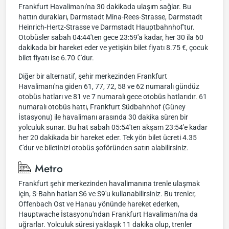
Frankfurt Havalimanı'na 30 dakikada ulaşım sağlar. Bu
hattın durakları, Darmstadt Mina-Rees-Strasse, Darmstadt
Heinrich-Hertz-Strasse ve Darmstadt Hauptbahnhof'tur.
Otobüsler sabah 04:44'ten gece 23:59'a kadar, her 30 ila 60
dakikada bir hareket eder ve yetişkin bilet fiyatı 8.75 €, çocuk
bilet fiyatı ise 6.70 €'dur.
Diğer bir alternatif, şehir merkezinden Frankfurt
Havalimanı'na giden 61, 77, 72, 58 ve 62 numaralı gündüz
otobüs hatları ve 81 ve 7 numaralı gece otobüs hatlarıdır. 61
numaralı otobüs hattı, Frankfurt Südbahnhof (Güney
İstasyonu) ile havalimanı arasında 30 dakika süren bir
yolculuk sunar. Bu hat sabah 05:54'ten akşam 23:54'e kadar
her 20 dakikada bir hareket eder. Tek yön bilet ücreti 4.35
€'dur ve biletinizi otobüs şoföründen satın alabilirsiniz.
Metro
Frankfurt şehir merkezinden havalimanına trenle ulaşmak
için, S-Bahn hatları S6 ve S9'u kullanabilirsiniz. Bu trenler,
Offenbach Ost ve Hanau yönünde hareket ederken,
Hauptwache İstasyonu'ndan Frankfurt Havalimanı'na da
uğrarlar. Yolculuk süresi yaklaşık 11 dakika olup, trenler