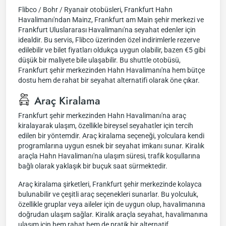
Flibco / Bohr / Ryanair otobüsleri, Frankfurt Hahn
Havalimanı'ndan Mainz, Frankfurt am Main şehir merkezi ve
Frankfurt Uluslararası Havalimanı'na seyahat edenler için
idealdir. Bu servis, Flibco üzerinden özel indirimlerle rezerve
edilebilir ve bilet fiyatları oldukça uygun olabilir, bazen €5 gibi
düşük bir maliyete bile ulaşabilir. Bu shuttle otobüsü,
Frankfurt şehir merkezinden Hahn Havalimanı'na hem bütçe
dostu hem de rahat bir seyahat alternatifi olarak öne çıkar.
Araç Kiralama
Frankfurt şehir merkezinden Hahn Havalimanı'na araç
kiralayarak ulaşım, özellikle bireysel seyahatler için tercih
edilen bir yöntemdir. Araç kiralama seçeneği, yolculara kendi
programlarına uygun esnek bir seyahat imkanı sunar. Kiralık
araçla Hahn Havalimanı'na ulaşım süresi, trafik koşullarına
bağlı olarak yaklaşık bir buçuk saat sürmektedir.
Araç kiralama şirketleri, Frankfurt şehir merkezinde kolayca
bulunabilir ve çeşitli araç seçenekleri sunarlar. Bu yolculuk,
özellikle gruplar veya aileler için de uygun olup, havalimanına
doğrudan ulaşım sağlar. Kiralık araçla seyahat, havalimanına
ulaşım için hem rahat hem de pratik bir alternatif