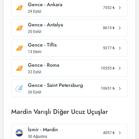
Gence - Ankara
7552
₺
29 Eylül
Gence - Antalya
8615
₺
20 Eylül
Gence - Tiflis
9277
₺
13 Ekim
Gence - Roma
10555
₺
22 Eylül
Gence - Saint Petersburg
10651
₺
26 Eylül
Mardin Varışlı Diğer Ucuz Uçuşlar
İzmir - Mardin
4057
₺
30 Ağustos