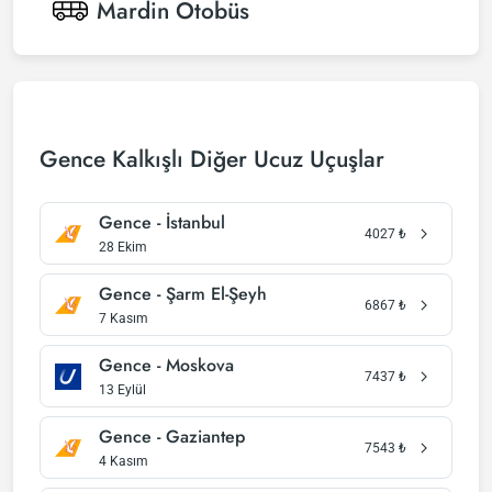
Mardin
Otobüs
Gence Kalkışlı Diğer Ucuz Uçuşlar
Gence - İstanbul
4027
₺
28 Ekim
Gence - Şarm El-Şeyh
6867
₺
7 Kasım
Gence - Moskova
7437
₺
13 Eylül
Gence - Gaziantep
7543
₺
4 Kasım