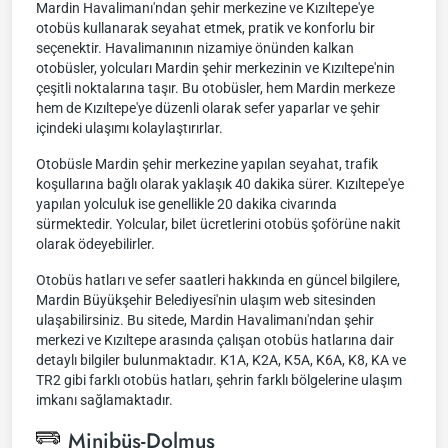
Mardin Havalimanı'ndan şehir merkezine ve Kızıltepe'ye
otobüs kullanarak seyahat etmek, pratik ve konforlu bir
seçenektir. Havalimanının nizamiye önünden kalkan
otobüsler, yolcuları Mardin şehir merkezinin ve Kızıltepe'nin
çeşitli noktalarına taşır. Bu otobüsler, hem Mardin merkeze
hem de Kızıltepe'ye düzenli olarak sefer yaparlar ve şehir
içindeki ulaşımı kolaylaştırırlar.
Otobüsle Mardin şehir merkezine yapılan seyahat, trafik
koşullarına bağlı olarak yaklaşık 40 dakika sürer. Kızıltepe'ye
yapılan yolculuk ise genellikle 20 dakika civarında
sürmektedir. Yolcular, bilet ücretlerini otobüs şoförüne nakit
olarak ödeyebilirler.
Otobüs hatları ve sefer saatleri hakkında en güncel bilgilere,
Mardin Büyükşehir Belediyesi'nin ulaşım web sitesinden
ulaşabilirsiniz. Bu sitede, Mardin Havalimanı'ndan şehir
merkezi ve Kızıltepe arasında çalışan otobüs hatlarına dair
detaylı bilgiler bulunmaktadır. K1A, K2A, K5A, K6A, K8, KA ve
TR2 gibi farklı otobüs hatları, şehrin farklı bölgelerine ulaşım
imkanı sağlamaktadır.
Minibüs-Dolmuş