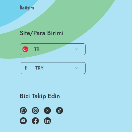
İletişim
Site/Para Birimi
TR
₺
TRY
Bizi Takip Edin