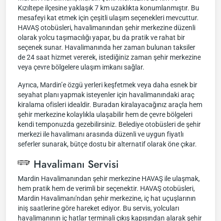
Kızıltepe ilçesine yaklaşık 7 km uzaklıkta konumlanmıştır. Bu
mesafeyi kat etmek için çeşitli ulaşım seçenekleri mevcuttur.
HAVAŞ otobüsleri, havalimanından şehir merkezine düzenli
olarak yolcu taşımacılığı yapar, bu da pratik ve rahat bir
seçenek sunar. Havalimanında her zaman bulunan taksiler
de 24 saat hizmet vererek, istediğiniz zaman şehir merkezine
veya çevre bölgelere ulaşım imkanı sağlar.
Ayrıca, Mardin’e özgü yerleri keşfetmek veya daha esnek bir
seyahat planı yapmak isteyenler için havalimanındaki araç
kiralama ofisleri idealdir. Buradan kiralayacağınız araçla hem
şehir merkezine kolaylıkla ulaşabilir hem de çevre bölgeleri
kendi temponuzda gezebilirsiniz. Belediye otobüsleri de şehir
merkezi ile havalimanı arasında düzenli ve uygun fiyatlı
seferler sunarak, bütçe dostu bir alternatif olarak öne çıkar.
Havalimanı Servisi
Mardin Havalimanından şehir merkezine HAVAŞ ile ulaşmak,
hem pratik hem de verimli bir seçenektir. HAVAŞ otobüsleri,
Mardin Havalimanı'ndan şehir merkezine, iç hat uçuşlarının
iniş saatlerine göre hareket ediyor. Bu servis, yolcuları
havalimanının iç hatlar terminali çıkış kapısından alarak şehir