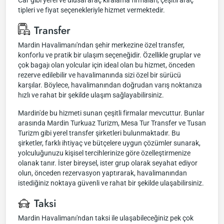
Car gibi yerel ve ulusal araç kiralama firmaları, çeşitli araç
tipleri ve fiyat seçenekleriyle hizmet vermektedir.
Transfer
Mardin Havalimanı'ndan şehir merkezine özel transfer,
konforlu ve pratik bir ulaşım seçeneğidir. Özellikle gruplar ve
çok bagajı olan yolcular için ideal olan bu hizmet, önceden
rezerve edilebilir ve havalimanında sizi özel bir sürücü
karşılar. Böylece, havalimanından doğrudan varış noktanıza
hızlı ve rahat bir şekilde ulaşım sağlayabilirsiniz.
Mardin'de bu hizmeti sunan çeşitli firmalar mevcuttur. Bunlar
arasında Mardin Turkuaz Turizm, Mesa Tur Transfer ve Tusan
Turizm gibi yerel transfer şirketleri bulunmaktadır. Bu
şirketler, farklı ihtiyaç ve bütçelere uygun çözümler sunarak,
yolculuğunuzu kişisel tercihlerinize göre özelleştirmenize
olanak tanır. İster bireysel, ister grup olarak seyahat ediyor
olun, önceden rezervasyon yaptırarak, havalimanından
istediğiniz noktaya güvenli ve rahat bir şekilde ulaşabilirsiniz.
Taksi
Mardin Havalimanı'ndan taksi ile ulaşabileceğiniz pek çok