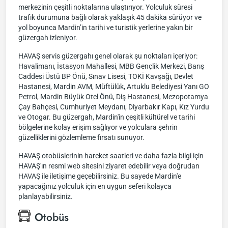
merkezinin çeşitli noktalarına ulaştırıyor. Yolculuk süresi
trafik durumuna bağlı olarak yaklaşık 45 dakika sürüyor ve
yol boyunca Mardin’in tarihi ve turistik yerlerine yakın bir
güzergah izleniyor.
HAVAŞ servis güzergahı genel olarak şu noktaları içeriyor:
Havalimanı, İstasyon Mahallesi, MBB Gençlik Merkezi, Barış
Caddesi Üstü BP Önü, Sınav Lisesi, TOKİ Kavşağı, Devlet
Hastanesi, Mardin AVM, Müftülük, Artuklu Belediyesi Yanı GO
Petrol, Mardin Büyük Otel Önü, Diş Hastanesi, Mezopotamya
Çay Bahçesi, Cumhuriyet Meydanı, Diyarbakır Kapı, Kız Yurdu
ve Otogar. Bu güzergah, Mardin'in çeşitli kültürel ve tarihi
bölgelerine kolay erişim sağlıyor ve yolculara şehrin
güzelliklerini gözlemleme fırsatı sunuyor.
HAVAŞ otobüslerinin hareket saatleri ve daha fazla bilgi için
HAVAŞ'ın resmi web sitesini ziyaret edebilir veya doğrudan
HAVAŞ ile iletişime geçebilirsiniz. Bu sayede Mardin'e
yapacağınız yolculuk için en uygun seferi kolayca
planlayabilirsiniz.
Otobüs