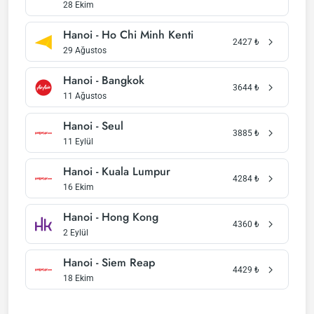
28 Ekim
Hanoi - Ho Chi Minh Kenti
2427
₺
29 Ağustos
Hanoi - Bangkok
3644
₺
11 Ağustos
Hanoi - Seul
3885
₺
11 Eylül
Hanoi - Kuala Lumpur
4284
₺
16 Ekim
Hanoi - Hong Kong
4360
₺
2 Eylül
Hanoi - Siem Reap
4429
₺
18 Ekim