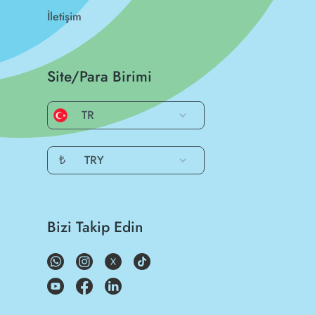
İletişim
Site/Para Birimi
TR
₺
TRY
Bizi Takip Edin