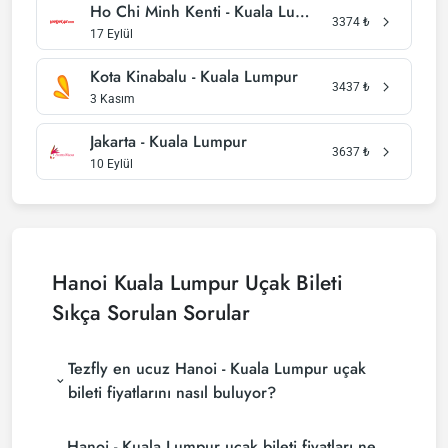
Ho Chi Minh Kenti - Kuala Lumpur
3374
₺
17 Eylül
Kota Kinabalu - Kuala Lumpur
3437
₺
3 Kasım
Jakarta - Kuala Lumpur
3637
₺
10 Eylül
Hanoi Kuala Lumpur Uçak Bileti
Sıkça Sorulan Sorular
Tezfly en ucuz Hanoi - Kuala Lumpur uçak
bileti fiyatlarını nasıl buluyor?
Tezfly, en ucuz Hanoi - Kuala Lumpur uçak bileti
Hanoi - Kuala Lumpur uçak bileti fiyatları ne
fiyatlarını bulmak için tur operatörleri, büyük