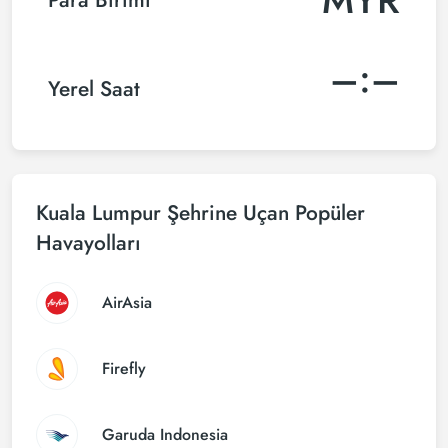
–:–
Yerel Saat
Kuala Lumpur Şehrine Uçan Popüler
Havayolları
AirAsia
Firefly
Garuda Indonesia